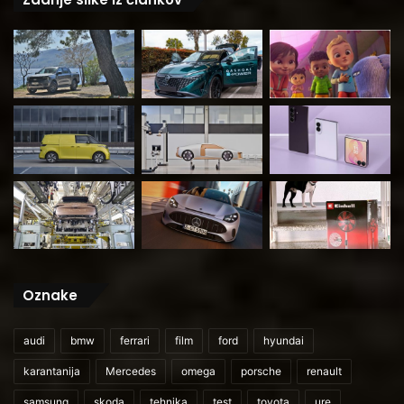
Oznake
audi
bmw
ferrari
film
ford
hyundai
karantanija
Mercedes
omega
porsche
renault
samsung
skoda
tehnika
test
toyota
ure