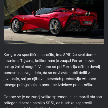
Ker gre za specifično naročilo, ima SP51 že svoj dom –
stranko s Tajvana, kolikor nam je zaupal Ferrari, – zato
nakup žal ni mogoč. Vseeno so pri Ferrariju očitno dovolj
ponosni na svoje delo, da so novi avtomobil delili z
javnostjo, saj po njihovih besedah predstavlja vrhunec
obsega prilagajanja in ponudbe izdelave po naročilu.
Čeprav se je na zunaj veliko spremenilo, so morali skrbno
prilagoditi aerodinamiko SP51, da bi lahko zagotovili