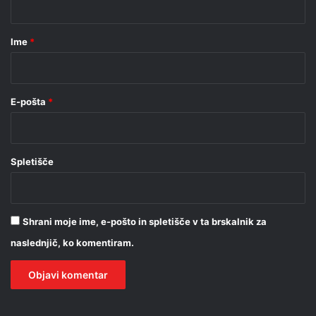
a
r
Ime
*
*
E-pošta
*
Spletišče
Shrani moje ime, e-pošto in spletišče v ta brskalnik za
naslednjič, ko komentiram.