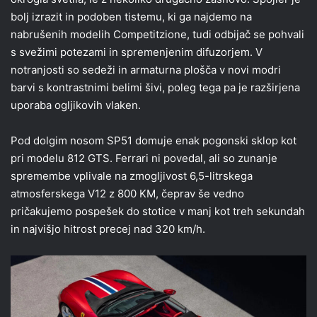
bolj izrazit in podoben tistemu, ki ga najdemo na
nabrušenih modelih Competitzione, tudi odbijač se pohvali
s svežimi potezami in spremenjenim difuzorjem. V
notranjosti so sedeži in armaturna plošča v novi modri
barvi s kontrastnimi belimi šivi, poleg tega pa je razširjena
uporaba ogljikovih vlaken.
Pod dolgim nosom SP51 domuje enak pogonski sklop kot
pri modelu 812 GTS. Ferrari ni povedal, ali so zunanje
spremembe vplivale na zmogljivost 6,5-litrskega
atmosferskega V12 z 800 KM, čeprav še vedno
pričakujemo pospešek do stotice v manj kot treh sekundah
in najvišjo hitrost precej nad 320 km/h.