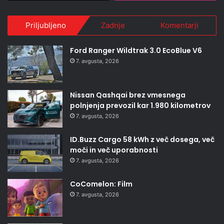
Priljubljeno
Zadnje
Komentarji
Ford Ranger Wildtrak 3.0 EcoBlue V6
7. avgusta, 2026
Nissan Qashqai brez vmesnega
polnjenja prevozil kar 1.980 kilometrov
7. avgusta, 2026
ID.Buzz Cargo 58 kWh z več dosega, več
moči in več uporabnosti
7. avgusta, 2026
CoComelon: Film
7. avgusta, 2026