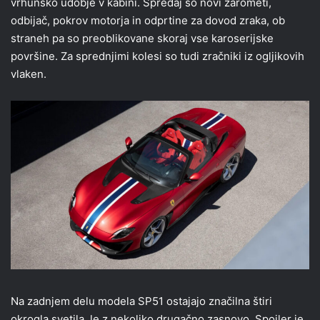
vrhunsko udobje v kabini. Spredaj so novi žarometi,
odbijač, pokrov motorja in odprtine za dovod zraka, ob
straneh pa so preoblikovane skoraj vse karoserijske
površine. Za sprednjimi kolesi so tudi zračniki iz ogljikovih
vlaken.
Na zadnjem delu modela SP51 ostajajo značilna štiri
okrogla svetila, le z nekoliko drugačno zasnovo. Spojler je