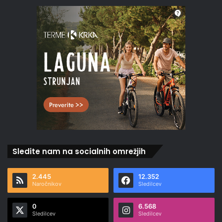
Sledite nam na socialnih omrežjih
2.445
12.352
Naročnikov
Sledilcev
0
6.568
Sledilcev
Sledilcev