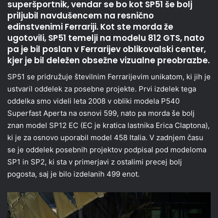
superšportnik, vendar se bo kot SP51 še bolj
priljubil navdušencem na resnično
edinstvenimi Ferrariji. Kot ste morda že
ugotovili, SP51 temelji na modelu 812 GTS, nato
pa je bil poslan v Ferrarijev oblikovalski center,
kjer je bil deležen obsežne vizualne preobrazbe.
SP51 se pridružuje številnim Ferrarijevim unikatom, ki jih je
ustvaril oddelek za posebne projekte. Prvi izdelek tega
oddelka smo videli leta 2008 v obliki modela P540
Superfast Aperta na osnovi 599, nato pa morda še bolj
znan model SP12 EC (EC je kratica lastnika Erica Claptona),
ki je za osnovo uporabil model 458 Italia. V zadnjem času
se je oddelek posebnih projektov podpisal pod modeloma
SP1 in SP2, ki sta v primerjavi z ostalimi precej bolj
pogosta, saj je bilo izdelanih 499 enot.