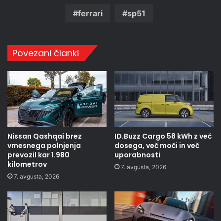
ferrari
sp51
Povezani članki
Nissan Qashqai brez
ID.Buzz Cargo 58 kWh z več
vmesnega polnjenja
dosega, več moči in več
prevozil kar 1.980
uporabnosti
kilometrov
7. avgusta, 2026
7. avgusta, 2026