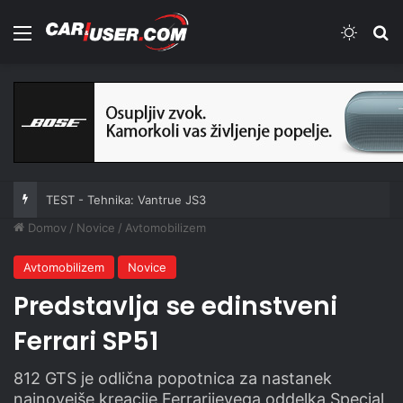
Meni
Switch
Iš
TEST - Tehnika: Vantrue JS3
Domov
/
Novice
/
Avtomobilizem
Avtomobilizem
Novice
Predstavlja se edinstveni
Ferrari SP51
812 GTS je odlična popotnica za nastanek
najnovejše kreacije Ferrarijevega oddelka Special