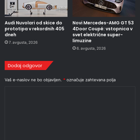
Audi Nuvolari od skice do
Novi Mercedes-AMG GT 53
prototipa v rekordnih 405
4Door Coupé: vstopnica v
dneh
svet električne super-
limuzine
7. avgusta, 2026
6. avgusta, 2026
Dodaj odgovor
Vaš e-naslov ne bo objavljen.
*
označuje zahtevana polja
K
o
m
e
n
t