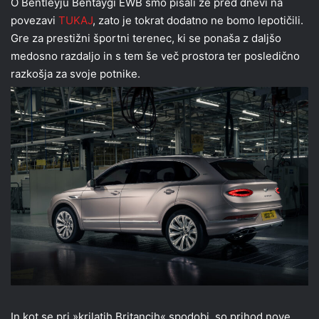
O Bentleyju Bentaygi EWB smo pisali že pred dnevi na
povezavi
TUKAJ
, zato je tokrat dodatno ne bomo lepotičili.
Gre za prestižni športni terenec, ki se ponaša z daljšo
medosno razdaljo in s tem še več prostora ter posledično
razkošja za svoje potnike.
In kot se pri »krilatih Britancih« spodobi, so prihod nove