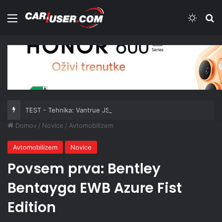
Meni
Switch
Iš
TEST - Tehnika: Vantrue JS3
Domov
/
Novice
/
Avtomobilizem
Avtomobilizem
Novice
Povsem prva: Bentley
Bentayga EWB Azure Fist
Edition