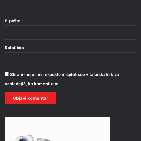
*
E-pošta
*
Spletišče
Shrani moje ime, e-pošto in spletišče v ta brskalnik za
naslednjič, ko komentiram.