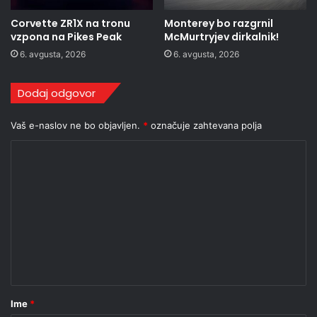
Corvette ZR1X na tronu
Monterey bo razgrnil
vzpona na Pikes Peak
McMurtryjev dirkalnik!
6. avgusta, 2026
6. avgusta, 2026
Dodaj odgovor
Vaš e-naslov ne bo objavljen.
*
označuje zahtevana polja
K
o
m
e
n
t
a
r
Ime
*