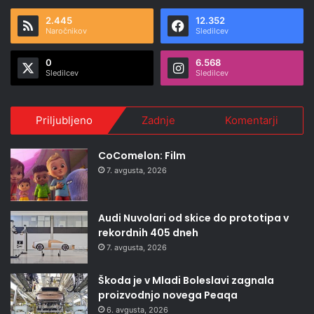
2.445
12.352
Naročnikov
Sledilcev
0
6.568
Sledilcev
Sledilcev
Priljubljeno
Zadnje
Komentarji
CoComelon: Film
7. avgusta, 2026
Audi Nuvolari od skice do prototipa v
rekordnih 405 dneh
7. avgusta, 2026
Škoda je v Mladi Boleslavi zagnala
proizvodnjo novega Peaqa
6. avgusta, 2026