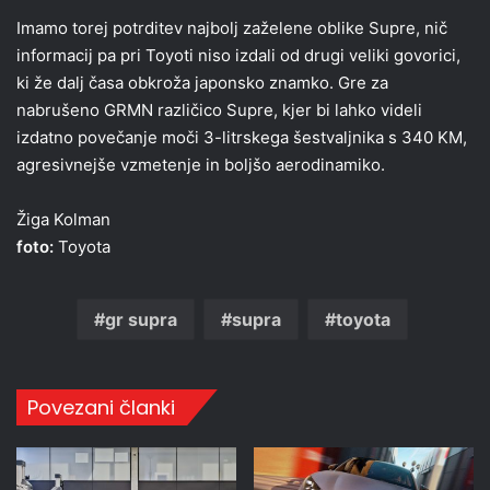
Imamo torej potrditev najbolj zaželene oblike Supre, nič
informacij pa pri Toyoti niso izdali od drugi veliki govorici,
ki že dalj časa obkroža japonsko znamko. Gre za
nabrušeno GRMN različico Supre, kjer bi lahko videli
izdatno povečanje moči 3-litrskega šestvaljnika s 340 KM,
agresivnejše vzmetenje in boljšo aerodinamiko.
Žiga Kolman
foto:
Toyota
gr supra
supra
toyota
Povezani članki