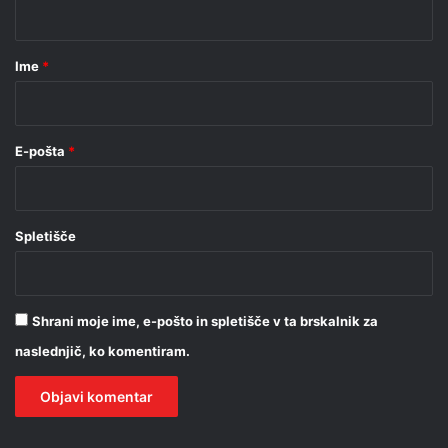
t
a
r
Ime
*
*
E-pošta
*
Spletišče
Shrani moje ime, e-pošto in spletišče v ta brskalnik za
naslednjič, ko komentiram.