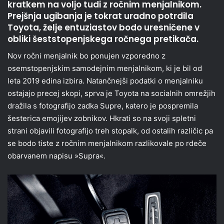
kratkem na voljo tudi z ročnim menjalnikom.
Prejšnja ugibanja je tokrat uradno potrdila
Toyota, želje entuziastov bodo uresničene v
obliki šeststopenjskega ročnega pretikača.
Nov ročni menjalnik bo ponujen vzporedno z
osemstopenjskim samodejnim menjalnikom, ki je bil od
leta 2019 edina izbira. Natančnejši podatki o menjalniku
ostajajo precej skopi, sprva je Toyota na socialnih omrežjih
dražila s fotografijo zadka Supre, katero je pospremila
šesterica emojijev zobnikov. Hkrati so na svoji spletni
strani objavili fotografijo treh stopalk, od ostalih različic pa
se bodo tiste z ročnim menjalnikom razlikovale po rdeče
obarvanem napisu »Supra«.