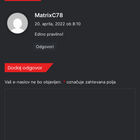
p
MatrixC78
r
20. aprila, 2022 ob 8:10
a
Edino pravilno!
v
i
Odgovori
:
Dodaj odgovor
Vaš e-naslov ne bo objavljen.
*
označuje zahtevana polja
K
o
m
e
n