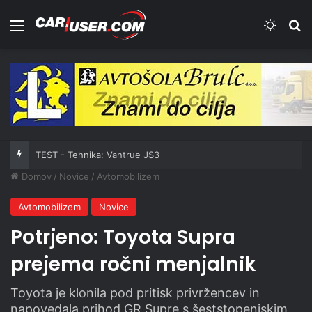
Meni
Switch
Iš
TEST - Tehnika: Vantrue JS3
Domov
/
Novice
/
Avtomobilizem
Avtomobilizem
Novice
Potrjeno: Toyota Supra
prejema ročni menjalnik
Toyota je klonila pod pritisk privržencev in
napovedala prihod GR Supre s šeststopenjskim