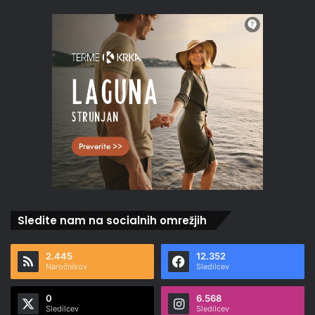
Sledite nam na socialnih omrežjih
2.445
12.352
Naročnikov
Sledilcev
0
6.568
Sledilcev
Sledilcev