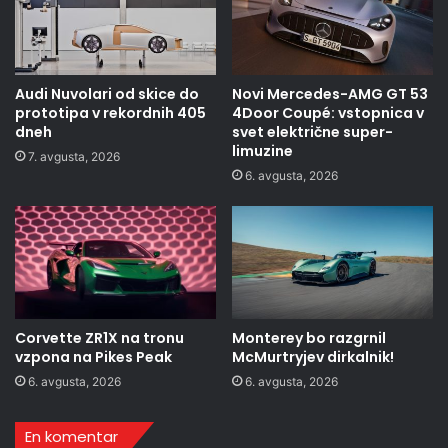
Audi Nuvolari od skice do
Novi Mercedes-AMG GT 53
prototipa v rekordnih 405
4Door Coupé: vstopnica v
dneh
svet električne super-
limuzine
7. avgusta, 2026
6. avgusta, 2026
Corvette ZR1X na tronu
Monterey bo razgrnil
vzpona na Pikes Peak
McMurtryjev dirkalnik!
6. avgusta, 2026
6. avgusta, 2026
En komentar