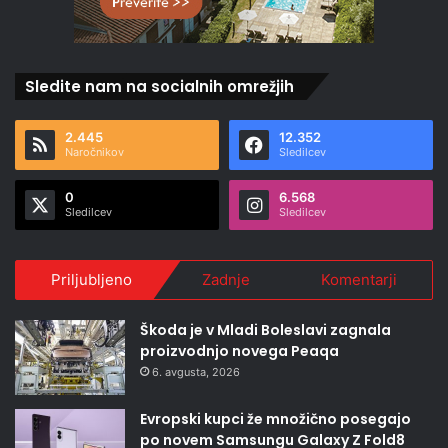
Sledite nam na socialnih omrežjih
2.445
12.352
Naročnikov
Sledilcev
0
6.568
Sledilcev
Sledilcev
Priljubljeno
Zadnje
Komentarji
Škoda je v Mladi Boleslavi zagnala
proizvodnjo novega Peaqa
6. avgusta, 2026
Evropski kupci že množično posegajo
po novem Samsungu Galaxy Z Fold8