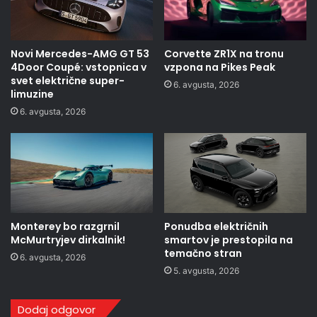
Novi Mercedes-AMG GT 53
Corvette ZR1X na tronu
4Door Coupé: vstopnica v
vzpona na Pikes Peak
svet električne super-
6. avgusta, 2026
limuzine
6. avgusta, 2026
Monterey bo razgrnil
Ponudba električnih
McMurtryjev dirkalnik!
smartov je prestopila na
temačno stran
6. avgusta, 2026
5. avgusta, 2026
Dodaj odgovor