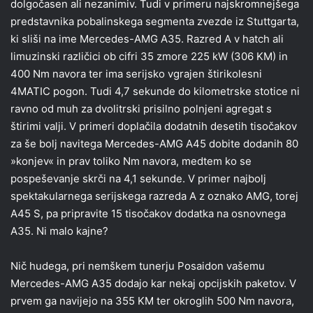
dolgočasen ali nezanimiv. Tudi v primeru najskromnejšega
predstavnika pobalinskega segmenta zvezde iz Stuttgarta,
ki sliši na ime Mercedes-AMG A35. Razred A v hatch ali
limuzinski različici ob cifri 35 zmore 225 kW (306 KM) in
400 Nm navora ter ima serijsko vgrajen štirikolesni
4MATIC pogon. Tudi 4,7 sekunde do kilometrske stotice ni
ravno od muh za dvolitrski prisilno polnjeni agregat s
štirimi valji. V primeri doplačila dodatnih desetih tisočakov
za še bolj navitega Mercedes-AMG A45 dobite dodanih 80
»konjev« in prav toliko Nm navora, medtem ko se
pospeševanje skrči na 4,1 sekunde. V primer najbolj
spektakularnega serijskega razreda A z oznako AMG, torej
A45 S, pa pripravite 15 tisočakov dodatka na osnovnega
A35. Ni malo kajne?
Nič hudega, pri nemškem tunerju Posaidon vašemu
Mercedes-AMG A35 dodajo kar nekaj opcijskih paketov. V
prvem ga navijejo na 355 KM ter okroglih 500 Nm navora,