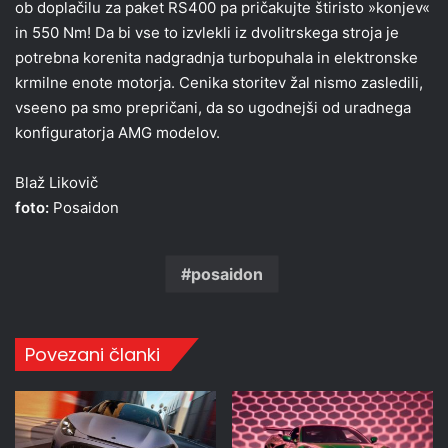
ob doplačilu za paket RS400 pa pričakujte štiristo »konjev«
in 550 Nm! Da bi vse to izvlekli iz dvolitrskega stroja je
potrebna korenita nadgradnja turbopuhala in elektronske
krmilne enote motorja. Cenika storitev žal nismo zasledili,
vseeno pa smo prepričani, da so ugodnejši od uradnega
konfiguratorja AMG modelov.
Blaž Likovič
foto:
Posaidon
posaidon
Povezani članki