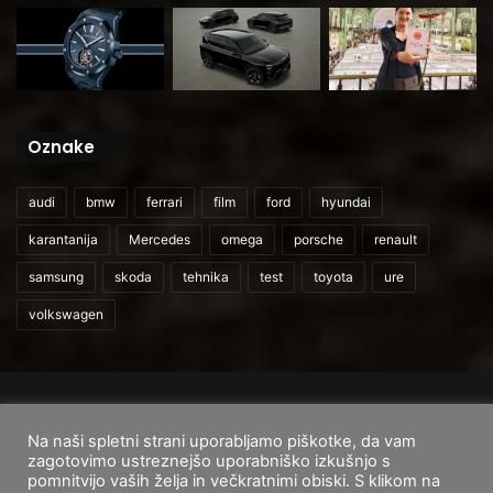
Oznake
audi
bmw
ferrari
film
ford
hyundai
karantanija
Mercedes
omega
porsche
renault
samsung
skoda
tehnika
test
toyota
ure
volkswagen
© 2026
CarAndUser.com
Na naši spletni strani uporabljamo piškotke, da vam
Domov
O nas
Cenik storitev
Pogoji uporabe
zagotovimo ustreznejšo uporabniško izkušnjo s
pomnitvijo vaših želja in večkratnimi obiski. S klikom na