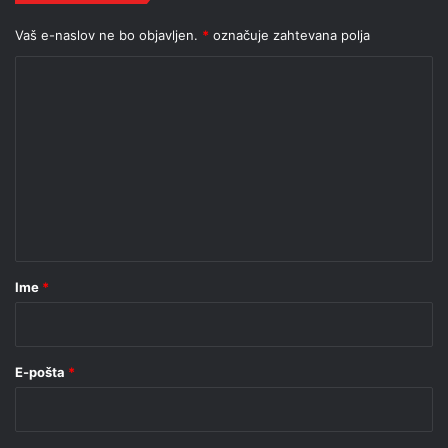
Vaš e-naslov ne bo objavljen.
*
označuje zahtevana polja
K
o
m
e
n
t
a
r
Ime
*
*
E-pošta
*