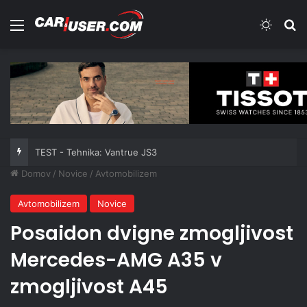
Meni
Switch
Iš
TEST - Tehnika: Vantrue JS3
Domov
/
Novice
/
Avtomobilizem
Avtomobilizem
Novice
Posaidon dvigne zmogljivost
Mercedes-AMG A35 v
zmogljivost A45