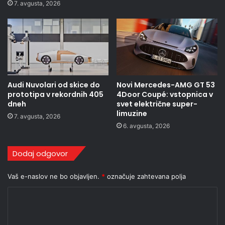
7. avgusta, 2026
Audi Nuvolari od skice do
Novi Mercedes-AMG GT 53
prototipa v rekordnih 405
4Door Coupé: vstopnica v
dneh
svet električne super-
limuzine
7. avgusta, 2026
6. avgusta, 2026
Dodaj odgovor
Vaš e-naslov ne bo objavljen.
*
označuje zahtevana polja
K
o
m