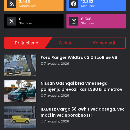
2.445
12.352
Naročnikov
Sledilcev
0
6.568
Sledilcev
Sledilcev
Priljubljeno
Zadnje
Komentarji
Ford Ranger Wildtrak 3.0 EcoBlue V6
7. avgusta, 2026
Nissan Qashqai brez vmesnega
polnjenja prevozil kar 1.980 kilometrov
7. avgusta, 2026
ID.Buzz Cargo 58 kWh z več dosega, več
moči in več uporabnosti
7. avgusta, 2026