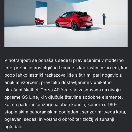
V notranjosti se ponaša s sedeži prevlečenimi v moderno
interpretacijo nostalgične tkanine s karirastim vzorcem, kar
bodo lahko lastniki razkazovali še s štirimi pari nogavic z
enakim vzorcem, prav tako dostavljenimi v unikatno
okrašeni škatlici. Corsa 40 Years je zasnovana na nivoju
opreme GS Line, ki vključuje številne sodobne elemente,
kot so parkirni senzorji na obeh koncih, kamera s 180-
stopinjskim panoramskim pogledom, senzor mrtvega kota,
ogrevani sedeži in volanski obroč ter zložljivi zunanji
ogledali.