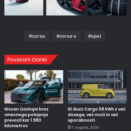
corsa
corsa e
opel
Povezani članki
Nissan Qashqai brez
ID.Buzz Cargo 58 kWh z več
vmesnega polnjenja
dosega, več moči in več
prevozil kar 1.980
uporabnosti
kilometrov
7. avgusta, 2026