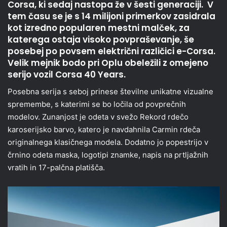
Corsa, ki sedaj nastopa že v šesti generaciji. V
tem času se je s 14 milijoni primerkov zasidrala
kot izredno popularen mestni malček, za
katerega ostaja visoko povpraševanje, še
posebej po povsem električni različici e-Corsa.
Velik mejnik bodo pri Oplu obeležili z omejeno
serijo vozil Corsa 40 Years.
Posebna serija s seboj prinese številne unikatne vizualne
spremembe, s katerimi se bo ločila od povprečnih
modelov. Zunanjost je odeta v svežo Rekord rdečo
karoserijsko barvo, katero je navdahnila Carmin rdeča
originalnega klasičnega modela. Dodatno jo popestrijo v
črnino odeta maska, logotipi znamke, napis na prtljažnih
vratih in 17-palčna platišča.