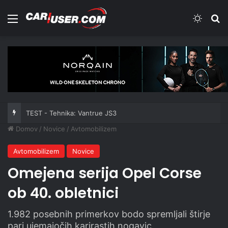
Meni
Switch
Iš
TEST - Tehnika: Vantrue JS3
Domov
/
Novice
/
Avtomobilizem
Avtomobilizem
Novice
Omejena serija Opel Corse
ob 40. obletnici
1.982 posebnih primerkov bodo spremljali štirje
pari ujemajočih karirastih nogavic.