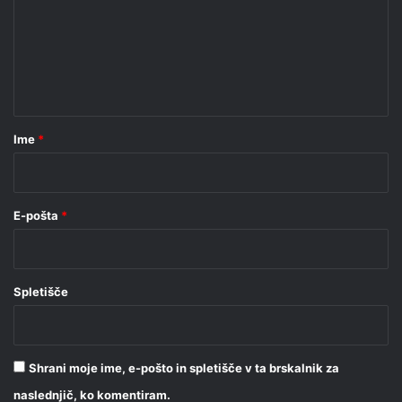
e
n
t
a
r
Ime
*
*
E-pošta
*
Spletišče
Shrani moje ime, e-pošto in spletišče v ta brskalnik za
naslednjič, ko komentiram.