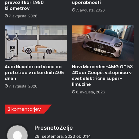
prevozil kar 1.980
uporabnosti
kilometrov
7. avgusta, 2026
7. avgusta, 2026
Audi Nuvolari od skice do
Novi Mercedes-AMG GT 53
prototipa v rekordnih 405
4Door Coupé: vstopnica v
dneh
svet električne super-
limuzine
7. avgusta, 2026
6. avgusta, 2026
2 komentarjev
p
PresnetoZelje
r
28. septembra, 2023 ob 0:14