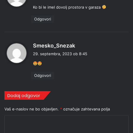
a
Ko bi le imel dovolj prostora v garaza
v
i
Odgovori
:
p
Smesko_Snezak
r
29. septembra, 2023 ob 8:45
a
v
i
Odgovori
:
Dodaj odgovor
Vaš e-naslov ne bo objavljen.
*
označuje zahtevana polja
K
o