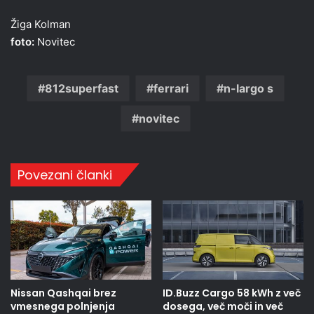
Žiga Kolman
foto:
Novitec
812superfast
ferrari
n-largo s
novitec
Povezani članki
Nissan Qashqai brez
ID.Buzz Cargo 58 kWh z več
vmesnega polnjenja
dosega, več moči in več