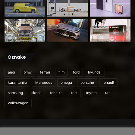
Oznake
audi
bmw
ferrari
film
ford
hyundai
karantanija
Mercedes
omega
porsche
renault
samsung
skoda
tehnika
test
toyota
ure
volkswagen
© 2026
CarAndUser.com