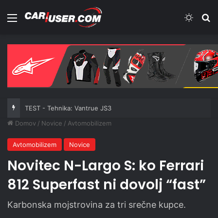
Meni
Switch
Iš
TEST - Tehnika: Vantrue JS3
Domov
/
Novice
/
Avtomobilizem
Avtomobilizem
Novice
Novitec N-Largo S: ko Ferrari
812 Superfast ni dovolj “fast”
Karbonska mojstrovina za tri srečne kupce.