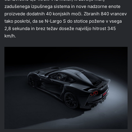
zadušenega izpušnega sistema in nove nadzorne enote
proizvede dodatnih 40 konjskih moči. Zbranih 840 vrancev
tako poskrbi, da se N-Largo S do stotice požene v vsega
2,8 sekunda in brez težav doseže najvišjo hitrost 345
km/h.