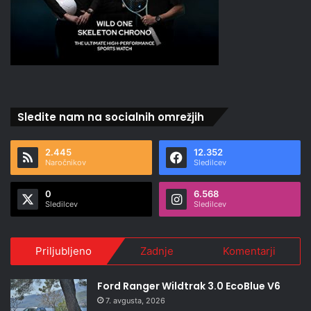
Sledite nam na socialnih omrežjih
2.445
12.352
Naročnikov
Sledilcev
0
6.568
Sledilcev
Sledilcev
Priljubljeno
Zadnje
Komentarji
Ford Ranger Wildtrak 3.0 EcoBlue V6
7. avgusta, 2026