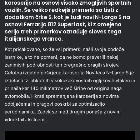
karoserijo na osnovi visoko zmogljivih športnih
vozilih. Še veliko redkejši primerki so tisti z
dodatkom črke S, kot je tudi novi N-Largo S na
osnovi Ferrarija 812 Superfast, ki z omejeno
serijo treh primerkov označuje sloves tega
italijanskega vranca.
Kot pričakovano, so že vsi primerki našli svoje bodoče
lastnike, a to ne pomeni, da ne bomo preverili nekaj
zanimivih podrobnosti teh pregrešno dragih strojev.
Celotna izdatno poširjena karoserija Noviteca N-Largo S je
izdelana iz lahkotnih visokokakovostnih ogljikovih vlaken in
prinaša kar 140 milimetrov več širine od originalnega
avtomobila. Hkrati spremenjena karoserija z novima
odbijačema in pragovi poskrbi za optimizacijo
aerodinamike. Zadek se med drugim ponaša z novim
»ducktail« krilcem.