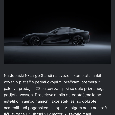
Nastopaški N-Largo S sedi na svežem kompletu lahkih
kovanih platišč s petimi dvojnimi prečkami premera 21
palcev spredaj in 22 palcev zadaj, ki so delo priznanega
podjetja Vossen. Predelava ni bila osredotočena le ne
estetiko in aerodinamični izkoristek, sej so dobrote
namenili tudi pogonskem sklopu. V dolgem nosu namreč
tiči izvrstne 6,5-litrski V12 motor, ki zavoljo manj