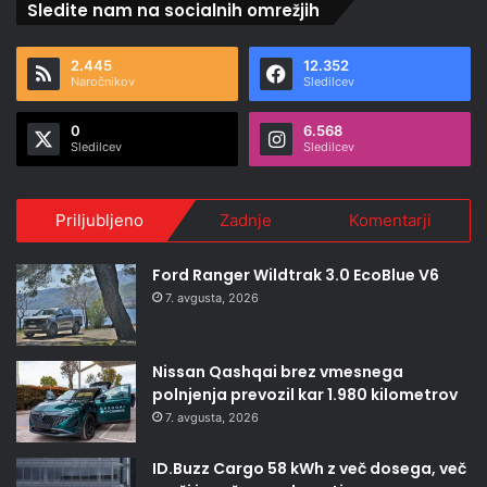
Sledite nam na socialnih omrežjih
2.445
12.352
Naročnikov
Sledilcev
0
6.568
Sledilcev
Sledilcev
Priljubljeno
Zadnje
Komentarji
Ford Ranger Wildtrak 3.0 EcoBlue V6
7. avgusta, 2026
Nissan Qashqai brez vmesnega
polnjenja prevozil kar 1.980 kilometrov
7. avgusta, 2026
ID.Buzz Cargo 58 kWh z več dosega, več