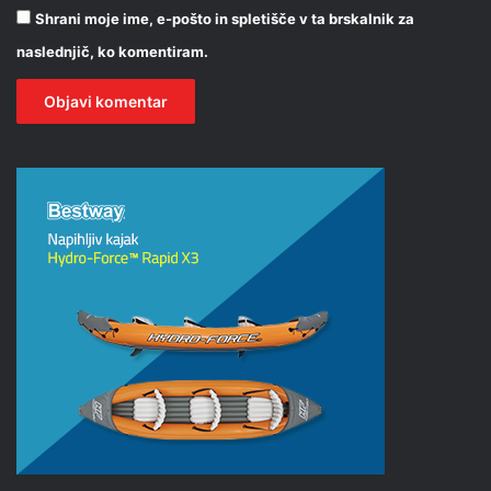
Shrani moje ime, e-pošto in spletišče v ta brskalnik za
naslednjič, ko komentiram.