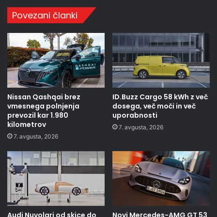
Povezani članki
Nissan Qashqai brez
ID.Buzz Cargo 58 kWh z več
vmesnega polnjenja
dosega, več moči in več
prevozil kar 1.980
uporabnosti
kilometrov
7. avgusta, 2026
7. avgusta, 2026
Audi Nuvolari od skice do
Novi Mercedes-AMG GT 53