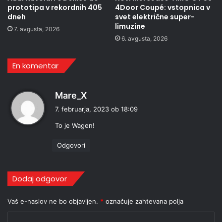
prototipa v rekordnih 405
4Door Coupé: vstopnica v
dneh
svet električne super-
limuzine
7. avgusta, 2026
6. avgusta, 2026
En komentar
p
Mare_X
r
7. februarja, 2023 ob 18:09
a
To je Wagen!
v
i
Odgovori
:
Dodaj odgovor
Vaš e-naslov ne bo objavljen.
*
označuje zahtevana polja
K