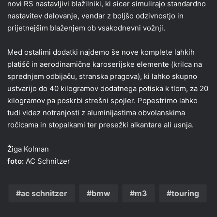
novi RS nastavljivi blažilniki, ki sicer simulirajo standardno
nastavitev delovanje, vendar z boljšo odzivnostjo in
prijetnejšim blaženjem ob vsakodnevni vožnji.
Med ostalimi dodatki najdemo še nove komplete lahkih
platišč in aerodinamične karoserijske elemente (krilca na
sprednjem odbijaču, stranska pragova), ki lahko skupno
ustvarijo do 40 kilogramov dodatnega potiska k tlom, za 20
kilogramov pa poskrbi strešni spojler. Popestrimo lahko
tudi videz notranjosti z aluminijastima obvolanskima
ročicama in stopalkami ter presežki alkantare ali usnja.
Žiga Kolman
foto:
AC Schnitzer
ac schnitzer
bmw
m3
touring