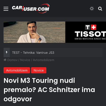
Meni
Switch
Iš
TEST - Tehnika: Vantrue JS3
Domov
/
Novice
/
Avtomobilizem
Avtomobilizem
Novice
Novi M3 Touring nudi
premalo? AC Schnitzer ima
odgovor