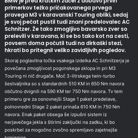
BMW je pred kratkim začel z dobavo prvih
primerkov težko pričakovanega prvega
pravega M3 v karavanski Touring obliki, sedaj
je svoj pečat pustil tudi znani predelovalec AC
Schnitzer. Že tako zmogljivo bavarsko zver so
prelevili v karavana, ki se bo tako kot na cesti,
povsem doma počutil tudi na dirkaški stezi,
hkrati bo pritegnil veliko zavidljivih pogledov.
Skoraj poglavitna točka vsakega izdelka AC Schnitzerja je
povečana zmogljivost pogonskega sklopa in pri M3
Touring ni nič drugače. Moč 3-litrskega twin-turbo
šestvaljnika so s standardnih 510 KM in 650 Nm navora
občutno dvignili na 590 KM ter 750 Nm navora. Tv tem
primeru gre za osnovnejši Stage 1 paket predelave,
polnovredni Stage 2 paket prinaša 610 KM in 750 Nm
navora. Enak paket obsega še izpušni sistem iz
nerjavečega jekla s štirimi zaključki na zadku, ki bo
poskrbel za mogočno zvočno spremljavo zajetnejše
konjenice.