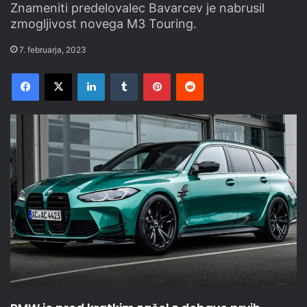
Znameniti predelovalec Bavarcev je nabrusil
zmogljivost novega M3 Touring.
7. februarja, 2023
Facebook
X
LinkedIn
Tumblr
Pinterest
Reddit