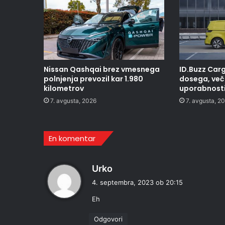
Nissan Qashqai brez vmesnega
ID.Buzz Carg
polnjenja prevozil kar 1.980
dosega, več 
kilometrov
uporabnost
7. avgusta, 2026
7. avgusta, 2
En komentar
p
Urko
r
4. septembra, 2023 ob 20:15
a
Eh
v
i
Odgovori
: