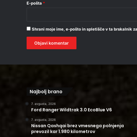
E-pošta
*
Shrani moje ime, e-pošto in spletišče v ta brskalnik 
Najbolj brano
7. avgusta, 2026
Ford Ranger Wildtrak 3.0 EcoBlue V6
7. avgusta, 2026
Nissan Qashqai brez vmesnega polnjenja
prevozil kar 1.980 kilometrov