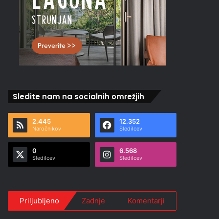
Sledite nam na socialnih omrežjih
2.445
12.352
Naročnikov
Sledilcev
0
6.568
Sledilcev
Sledilcev
Priljubljeno
Zadnje
Komentarji