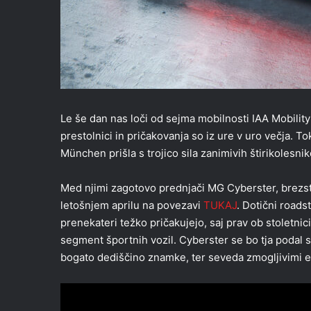
Le še dan nas loči od sejma mobilnosti IAA Mobilit
prestolnici in pričakovanja so iz ure v uro večja. To
München prišla s trojico sila zanimivih štirikolesnik
Med njimi zagotovo prednjači MG Cyberster, brezstr
letošnjem aprilu na povezavi
TUKAJ
. Dotični roads
prenekateri težko pričakujejo, saj prav ob stoletn
segment športnih vozil. Cyberster se bo tja podal 
bogato dediščino znamke, ter seveda zmogljivimi 