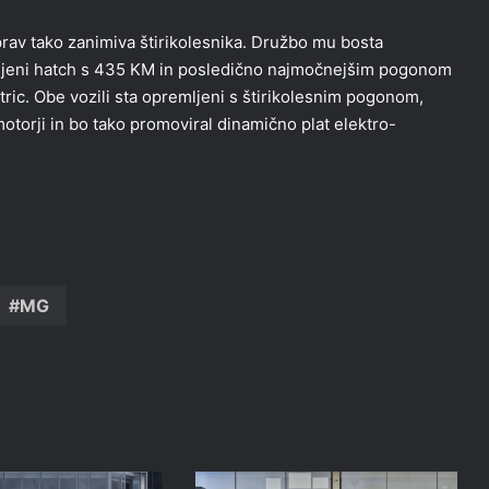
rav tako zanimiva štirikolesnika. Družbo mu bosta
jeni hatch s 435 KM in posledično najmočnejšim pogonom
tric. Obe vozili sta opremljeni s štirikolesnim pogonom,
otorji in bo tako promoviral dinamično plat elektro-
MG