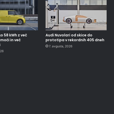
o 58 kWh z več
Audi Nuvolari od skice do
moči in več
prototipa v rekordnih 405 dneh
i
7. avgusta, 2026
026