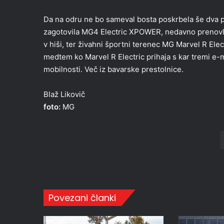
Da na odru ne bo sameval bosta poskrbela še dva p
zagotovila MG4 Electric XPOWER, nedavno prenovl
v hiši, ter živahni športni terenec MG Marvel R Elec
medtem ko Marvel R Electric prihaja s kar tremi e-m
mobilnosti. Več iz bavarske prestolnice.
Blaž Likovič
foto:
MG
Povezani članki