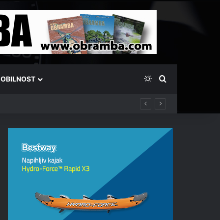
Switch skin
Išči
OBILNOST