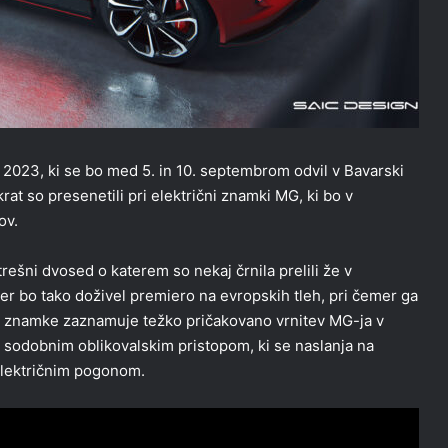
y 2023, ki se bo med 5. in 10. septembrom odvil v Bavarski
krat so presenetili pri električni znamki MG, ki bo v
ov.
ešni dvosed o katerem so nekaj črnila prelili že v
ter bo tako doživel premiero na evropskih tleh, pri čemer ga
ici znamke zaznamuje težko pričakovano vrnitev MG-ja v
s sodobnim oblikovalskim pristopom, ki se naslanja na
električnim pogonom.