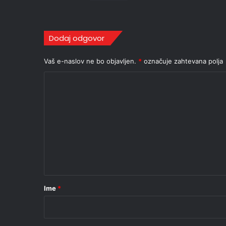
Dodaj odgovor
Vaš e-naslov ne bo objavljen.
*
označuje zahtevana polja
K
o
m
e
n
t
a
r
Ime
*
*