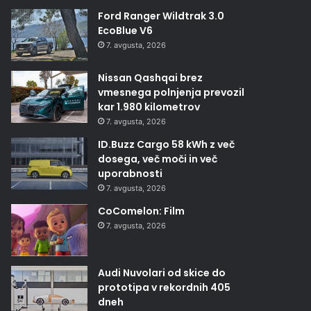
Ford Ranger Wildtrak 3.0
EcoBlue V6
7. avgusta, 2026
Nissan Qashqai brez
vmesnega polnjenja prevozil
kar 1.980 kilometrov
7. avgusta, 2026
ID.Buzz Cargo 58 kWh z več
dosega, več moči in več
uporabnosti
7. avgusta, 2026
CoComelon: Film
7. avgusta, 2026
Audi Nuvolari od skice do
prototipa v rekordnih 405
dneh