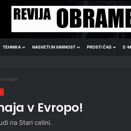
TEHNIKA
NASVETI IN VARNOST
PROSTI ČAS
E-M
 v Evropo!
e
haja v Evropo!
di na Stari celini.