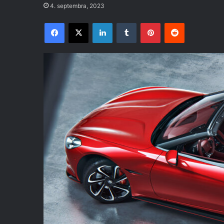
4. septembra, 2023
Facebook
X
LinkedIn
Tumblr
Pinterest
Reddit