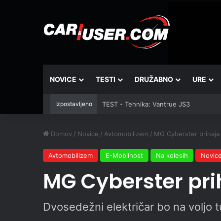
NOVICE
TESTI
DRUŽABNO
URE
Izpostavljeno
TEST - Tehnika: Vantrue JS3
Domov
/
Novice
/
Avtomobilizem
/
MG Cyberster prihaja
Avtomobilizem
E-Mobilnost
Na kolesih
Novic
MG Cyberster pri
Dvosedežni električar bo na voljo tu