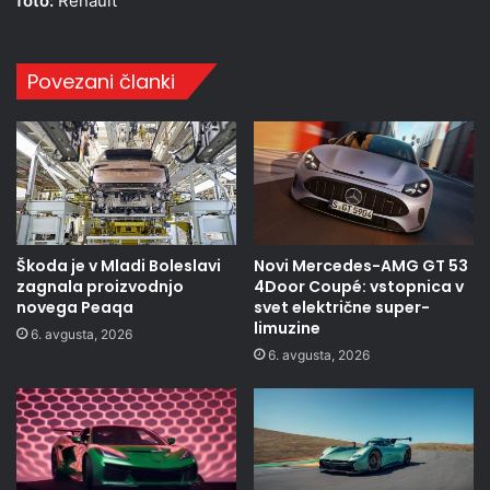
foto:
Renault
Povezani članki
Škoda je v Mladi Boleslavi
Novi Mercedes-AMG GT 53
zagnala proizvodnjo
4Door Coupé: vstopnica v
novega Peaqa
svet električne super-
limuzine
6. avgusta, 2026
6. avgusta, 2026