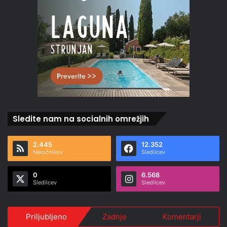
Sledite nam na socialnih omrežjih
2.445
12.352
Naročnikov
Sledilcev
0
6.568
Sledilcev
Sledilcev
Priljubljeno
Zadnje
Komentarji