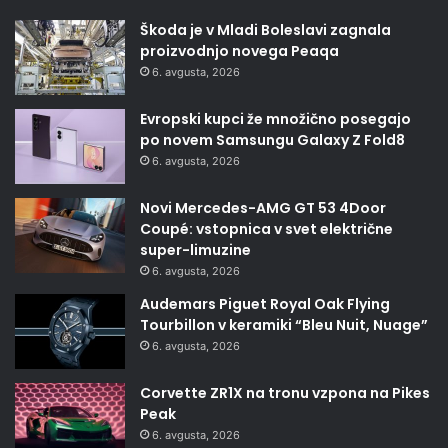
Škoda je v Mladi Boleslavi zagnala
proizvodnjo novega Peaqa
6. avgusta, 2026
Evropski kupci že množično posegajo
po novem Samsungu Galaxy Z Fold8
6. avgusta, 2026
Novi Mercedes-AMG GT 53 4Door
Coupé: vstopnica v svet električne
super-limuzine
6. avgusta, 2026
Audemars Piguet Royal Oak Flying
Tourbillon v keramiki “Bleu Nuit, Nuage”
6. avgusta, 2026
Corvette ZR1X na tronu vzpona na Pikes
Peak
6. avgusta, 2026