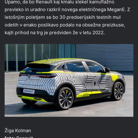
Upamo, da bo Renault kaj kmalu slekel kamuflažno
prevleko in uradno razkril novega električnega MeganE. Z
letošnjim poletjem se bo 30 predserijskih testnih mul
odetih v enako poslikavo podalo na obsežne preizkuse,
kajti prihod na trg je predviden že v letu 2022.
Žiga Kolman