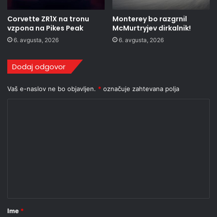
Corvette ZR1X na tronu
Monterey bo razgrnil
vzpona na Pikes Peak
McMurtryjev dirkalnik!
6. avgusta, 2026
6. avgusta, 2026
Dodaj odgovor
Vaš e-naslov ne bo objavljen.
*
označuje zahtevana polja
K
o
m
e
n
t
a
r
Ime
*