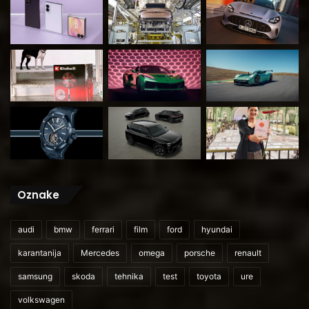
Oznake
audi
bmw
ferrari
film
ford
hyundai
karantanija
Mercedes
omega
porsche
renault
samsung
skoda
tehnika
test
toyota
ure
volkswagen