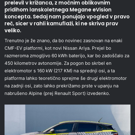
prelevil v križanca, z močnim oblikovnim
pridihom lanskoletnega Megane eVision
koncepta. Sedaj nam ponujajo vpogled v pravo
reč, sicer v rahli kamuflaži, ki ne skriva prav
veliko.
Trenutno je že znano, da bo novinec zasnovan na enaki
CMF-EV platformi, kot novi Nissan Ariya. Prejel bo
razmeroma zmogljivo 60 kWh baterijo, kar bo zadoščalo za
450 kilometrov avtonomije. Za pogon bo skrbel en
elektromotor s 160 kW (217 KM) na sprednji osi, a ta
platforma lahko teoretično sprejme še drugi elektromotor
na zadnji osi, zato lahko prekrižamo prste v upanju na
nabrušeno Alpine (prej Renault Sport) izvedenko.