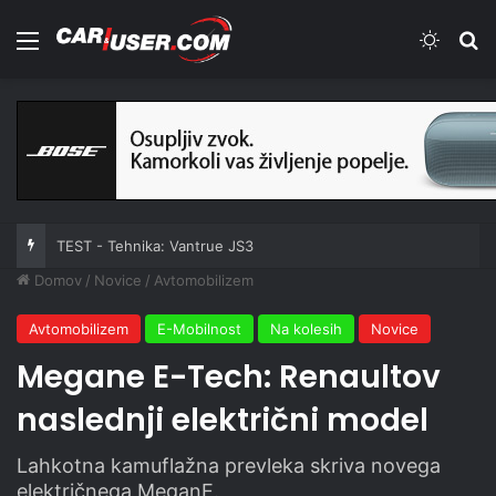
Meni
Switch
Iš
TEST - Tehnika: Vantrue JS3
Domov
/
Novice
/
Avtomobilizem
Avtomobilizem
E-Mobilnost
Na kolesih
Novice
Megane E-Tech: Renaultov
naslednji električni model
Lahkotna kamuflažna prevleka skriva novega
električnega MeganE.