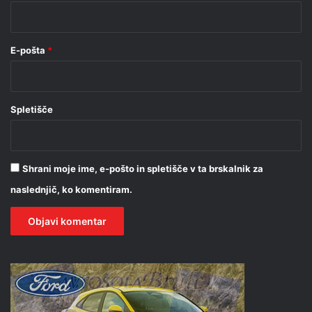
*
E-pošta
*
Spletišče
Shrani moje ime, e-pošto in spletišče v ta brskalnik za
naslednjič, ko komentiram.