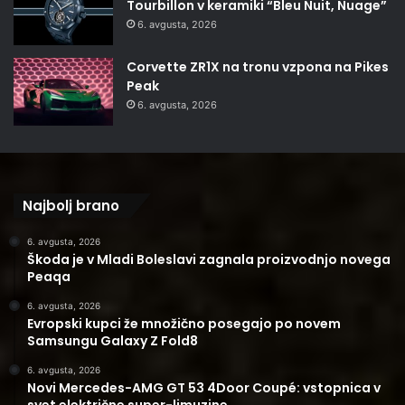
Tourbillon v keramiki “Bleu Nuit, Nuage”
6. avgusta, 2026
Corvette ZR1X na tronu vzpona na Pikes
Peak
6. avgusta, 2026
Najbolj brano
6. avgusta, 2026
Škoda je v Mladi Boleslavi zagnala proizvodnjo novega
Peaqa
6. avgusta, 2026
Evropski kupci že množično posegajo po novem
Samsungu Galaxy Z Fold8
6. avgusta, 2026
Novi Mercedes-AMG GT 53 4Door Coupé: vstopnica v