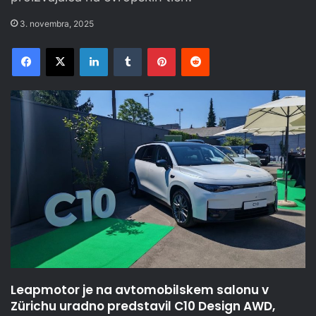
3. novembra, 2025
Facebook
X
LinkedIn
Tumblr
Pinterest
Reddit
Leapmotor je na avtomobilskem salonu v
Zürichu uradno predstavil C10 Design AWD,