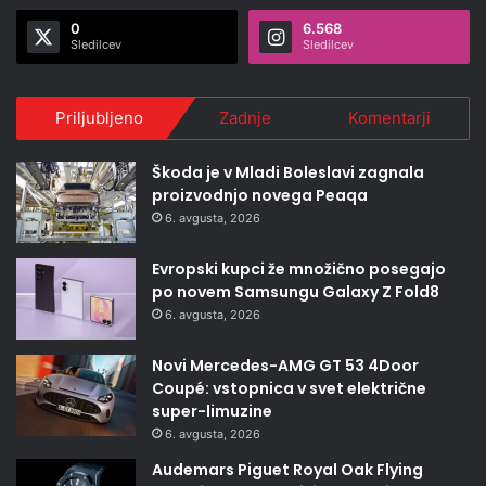
0
6.568
Sledilcev
Sledilcev
Priljubljeno
Zadnje
Komentarji
Škoda je v Mladi Boleslavi zagnala
proizvodnjo novega Peaqa
6. avgusta, 2026
Evropski kupci že množično posegajo
po novem Samsungu Galaxy Z Fold8
6. avgusta, 2026
Novi Mercedes-AMG GT 53 4Door
Coupé: vstopnica v svet električne
super-limuzine
6. avgusta, 2026
Audemars Piguet Royal Oak Flying