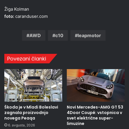
Žiga Kolman
foto:
caranduser.com
AWD
c10
leapmotor
Povezani članki
Škoda je v Mladi Boleslavi
Novi Mercedes-AMG GT 53
zagnala proizvodnjo
4Door Coupé: vstopnica v
novega Peaqa
svet električne super-
limuzine
6. avgusta, 2026