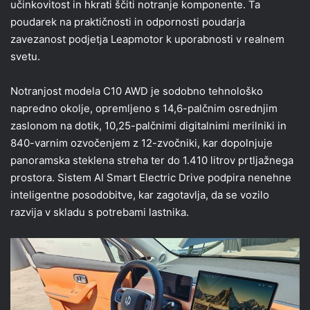
učinkovitost in hkrati ščiti notranje komponente. Ta
poudarek na praktičnosti in odpornosti poudarja
zavezanost podjetja Leapmotor k uporabnosti v realnem
svetu.
Notranjost modela C10 AWD je sodobno tehnološko
napredno okolje, opremljeno s 14,6-palčnim osrednjim
zaslonom na dotik, 10,25-palčnimi digitalnimi merilniki in
840-varnim ozvočenjem z 12-zvočniki, kar dopolnjuje
panoramska steklena streha ter do 1.410 litrov prtljažnega
prostora. Sistem AI Smart Electric Drive podpira nenehne
inteligentne posodobitve, kar zagotavlja, da se vozilo
razvija v skladu s potrebami lastnika.