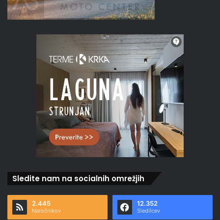
Sledite nam na socialnih omrežjih
2.445
12.352
Naročnikov
Sledilcev