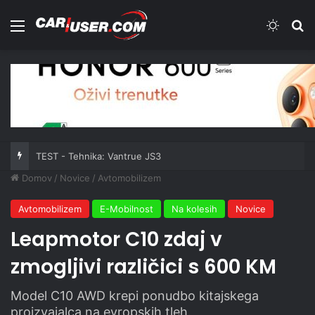
Meni
Switch
Iš
TEST - Tehnika: Vantrue JS3
Domov
/
Novice
/
Avtomobilizem
Avtomobilizem
E-Mobilnost
Na kolesih
Novice
Leapmotor C10 zdaj v
zmogljivi različici s 600 KM
Model C10 AWD krepi ponudbo kitajskega
proizvajalca na evropskih tleh.