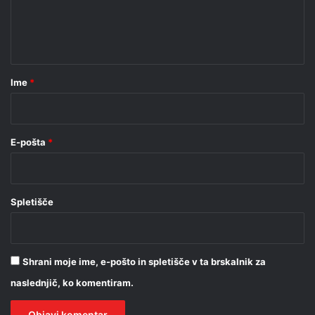
n
t
a
r
Ime
*
*
E-pošta
*
Spletišče
Shrani moje ime, e-pošto in spletišče v ta brskalnik za
naslednjič, ko komentiram.