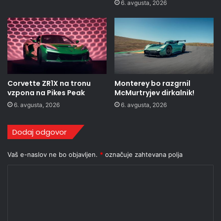
6. avgusta, 2026
Corvette ZR1X na tronu
Monterey bo razgrnil
vzpona na Pikes Peak
McMurtryjev dirkalnik!
6. avgusta, 2026
6. avgusta, 2026
Dodaj odgovor
Vaš e-naslov ne bo objavljen.
*
označuje zahtevana polja
K
o
m
e