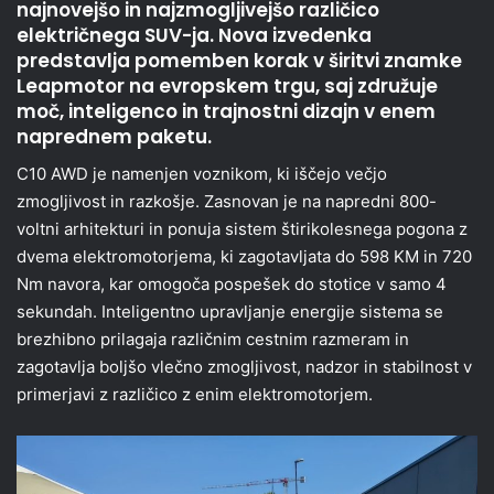
najnovejšo in najzmogljivejšo različico
električnega SUV-ja. Nova izvedenka
predstavlja pomemben korak v širitvi znamke
Leapmotor na evropskem trgu, saj združuje
moč, inteligenco in trajnostni dizajn v enem
naprednem paketu.
C10 AWD je namenjen voznikom, ki iščejo večjo
zmogljivost in razkošje. Zasnovan je na napredni 800-
voltni arhitekturi in ponuja sistem štirikolesnega pogona z
dvema elektromotorjema, ki zagotavljata do 598 KM in 720
Nm navora, kar omogoča pospešek do stotice v samo 4
sekundah. Inteligentno upravljanje energije sistema se
brezhibno prilagaja različnim cestnim razmeram in
zagotavlja boljšo vlečno zmogljivost, nadzor in stabilnost v
primerjavi z različico z enim elektromotorjem.