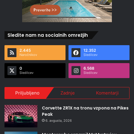
Sledite nam na socialnih omrežjih
2.445
12.352
Naročnikov
Sledilcev
0
6.568
Sledilcev
Sledilcev
Priljubljeno
Zadnje
Komentarji
Corvette ZR1X na tronu vzpona na Pikes
Peak
6. avgusta, 2026