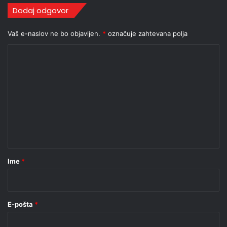
Dodaj odgovor
Vaš e-naslov ne bo objavljen.
*
označuje zahtevana polja
K
o
m
e
n
t
a
r
Ime
*
*
E-pošta
*