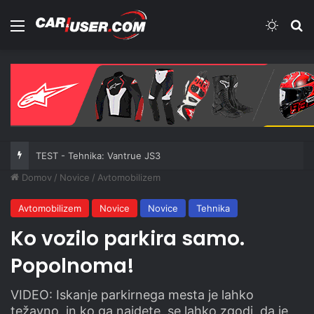
Meni
Switch
Iš
TEST - Tehnika: Vantrue JS3
Domov
/
Novice
/
Avtomobilizem
Avtomobilizem
Novice
Novice
Tehnika
Ko vozilo parkira samo.
Popolnoma!
VIDEO: Iskanje parkirnega mesta je lahko
težavno, in ko ga najdete, se lahko zgodi, da je