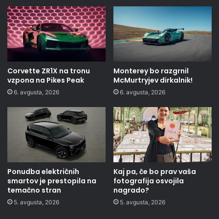
Corvette ZR1X na tronu
Monterey bo razgrnil
vzpona na Pikes Peak
McMurtryjev dirkalnik!
6. avgusta, 2026
6. avgusta, 2026
Ponudba električnih
Kaj pa, če bo prav vaša
smartov je prestopila na
fotografija osvojila
temačno stran
nagrado?
5. avgusta, 2026
5. avgusta, 2026