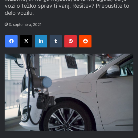
vozilo težko spraviti vanj. Rešitev? Prepustite to
delo vozilu.
3. septembra, 2021
Facebook
X
LinkedIn
Tumblr
Pinterest
Reddit