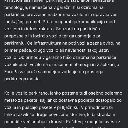
Pri avtomatiziranem parkiranju s skrbnikom senzorska
tehnologija, nameščena v garažni hiši oziroma na
parkirišču, prevzame nadzor nad vozilom in upravlja ves
tamkajšnji promet. Pri tem uporablja komunikacijo med
vozilom in infrastrukturo. Senzorji na parkirišču
prepoznajo in locirajo vozilo ter ga usmerjajo pri
parkiranju. Če infrastruktura na poti vozila zazna oviro, na
primer pešca, drugo vozilo ali nevarnost, takoj ustavi
vozilo. Ob prihodu v garažno hišo oziroma na parkirišče
voznik pusti vozilo na označenem območju in z aplikacijo
FordPass sproži samodejno vodenje do prostega
parkirnega mesta.
Ko je vozilo parkirano, lahko postane tudi osebno odjemno
mesto za pakete, saj lahko dostavna podjetja dostopajo do
vozila in puščajo pakete v prtljažniku. V prihodnosti bi
lahko razvili še druge povezane storitve, ki bi strankam
ponudile več udobja in koristi. Rešitev je mogoče uvesti z