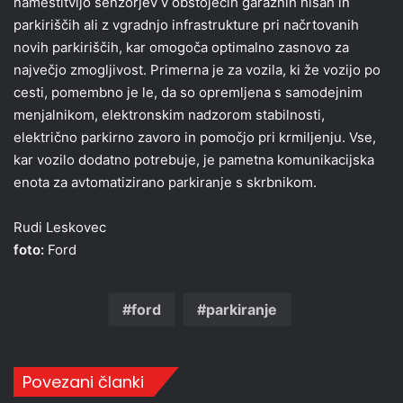
namestitvijo senzorjev v obstoječih garažnih hišah in
parkiriščih ali z vgradnjo infrastrukture pri načrtovanih
novih parkiriščih, kar omogoča optimalno zasnovo za
največjo zmogljivost. Primerna je za vozila, ki že vozijo po
cesti, pomembno je le, da so opremljena s samodejnim
menjalnikom, elektronskim nadzorom stabilnosti,
električno parkirno zavoro in pomočjo pri krmiljenju. Vse,
kar vozilo dodatno potrebuje, je pametna komunikacijska
enota za avtomatizirano parkiranje s skrbnikom.
Rudi Leskovec
foto:
Ford
ford
parkiranje
Povezani članki