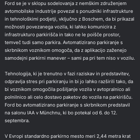
Ford se je v sklopu sodelovanja z nemškim združenjem
avtomobilske industrije povezal s ponudniki infrastrukture
in tehnološkimi podjetji, vključno z Boschem, da bi prikazal
možnosti povezanega vozila, ki lahko komunicira z
infrastrukturo parkirišča in tako ne le poišče prostor,
temveč tudi samo parkira. Avtomatizirano parkiranje s
skrbnikom voznikom omogoča, da z aplikacijo zaženejo
samodejni parkirni manever – sami pa pri tem niso v vozilu.
Tehnologija, ki je trenutno v fazi raziskav in predstavitev,
odpravlja stres pri parkiranju in bi jo lahko razširili tako, da
bi voznikom omogočila pošiljanje vozila v avtopralnico ali
polnilnico ali celo dostavo paketov do vozila na parkirišču.
Ford bo avtomatizirano parkiranje s skrbnikom predstavil
na salonu IAA v Münchnu, ki bo potekal od 6. do 12.
septembra.
V Evropi standardno parkirno mesto meri 2,44 metra krat