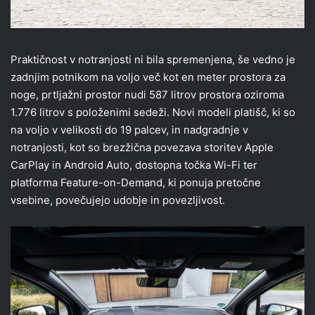
Praktičnost v notranjosti ni bila spremenjena, še vedno je
zadnjim potnikom na voljo več kot en meter prostora za
noge, prtljažni prostor nudi 587 litrov prostora oziroma
1.776 litrov s položenimi sedeži. Novi modeli platišč, ki so
na voljo v velikosti do 19 palcev, in nadgradnje v
notranjosti, kot so brezžična povezava storitev Apple
CarPlay in Android Auto, dostopna točka Wi-Fi ter
platforma Feature-on-Demand, ki ponuja pretočne
vsebine, povečujejo udobje in povezljivost.