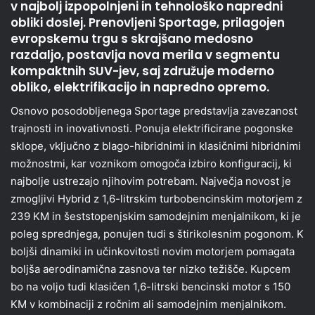
v najbolj izpopolnjeni in tehnološko napredni
obliki doslej. Prenovljeni Sportage, prilagojen
evropskemu trgu s skrajšano medosno
razdaljo, postavlja nova merila v segmentu
kompaktnih SUV-jev, saj združuje moderno
obliko, elektrifikacijo in napredno opremo.
Osnovo posodobljenega Sportage predstavlja zavezanost
trajnosti in inovativnosti. Ponuja elektrificirane pogonske
sklope, vključno z blago-hibridnimi in klasičnimi hibridnimi
možnostmi, kar voznikom omogoča izbiro konfiguracij, ki
najbolje ustrezajo njihovim potrebam. Največja novost je
zmogljivi Hybrid z 1,6-litrskim turbobencinskim motorjem z
239 KM in šeststopenjskim samodejnim menjalnikom, ki je
poleg sprednjega, ponujen tudi s štirikolesnim pogonom. K
boljši dinamiki in učinkovitosti novim motorjem pomagata
boljša aerodinamična zasnova ter nizko težišče. Kupcem
bo na voljo tudi klasičen 1,6-litrski bencinski motor s 150
KM v kombinaciji z ročnim ali samodejnim menjalnikom.