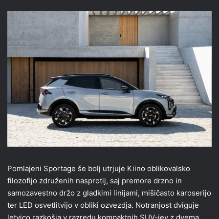
Pomlajeni Sportage še bolj utrjuje Kiino oblikovalsko
filozofijo združenih nasprotij, saj premore drzno in
samozavestno držo z gladkimi linijami, mišičasto karoserijo
ter LED osvetlitvijo v obliki ozvezdja. Notranjost dviguje
letvico razkošja v razredu kompaktnih SUV-jev z dvema