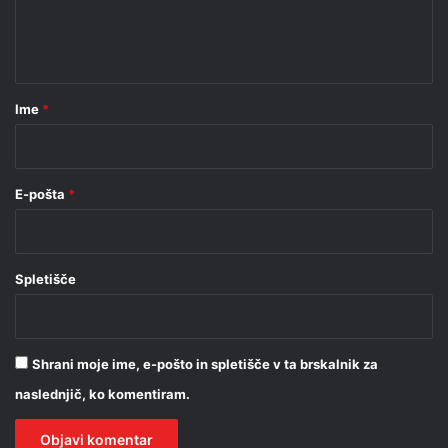
n
t
a
r
Ime
*
*
E-pošta
*
Spletišče
Shrani moje ime, e-pošto in spletišče v ta brskalnik za
naslednjič, ko komentiram.