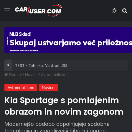
Meni
Switch
Iš
TEST - Tehnika: Vantrue JS3
Domov
/
Novice
/
Avtomobilizem
Avtomobilizem
Novice
Kia Sportage s pomlajenim
obrazom in novim zagonom
Modernejšo podobo dopolnjujejo sodobna
tehnologija in zmogljivejši hibridni pogon.