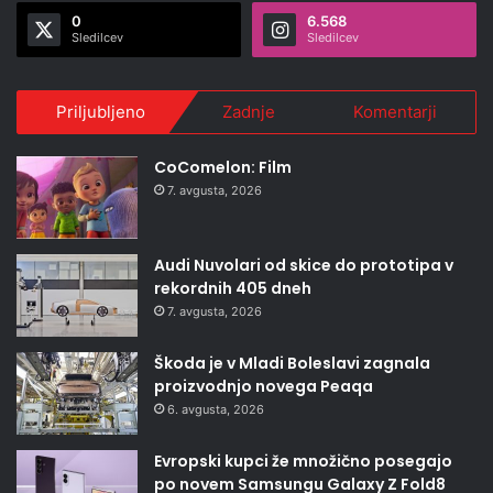
0
6.568
Sledilcev
Sledilcev
Priljubljeno
Zadnje
Komentarji
CoComelon: Film
7. avgusta, 2026
Audi Nuvolari od skice do prototipa v
rekordnih 405 dneh
7. avgusta, 2026
Škoda je v Mladi Boleslavi zagnala
proizvodnjo novega Peaqa
6. avgusta, 2026
Evropski kupci že množično posegajo
po novem Samsungu Galaxy Z Fold8