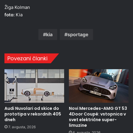
Žiga Kolman
foto:
Kia
kia
sportage
Povezani članki
Audi Nuvolari od skice do
Novi Mercedes-AMG GT 53
prototipa v rekordnih 405
4Door Coupé: vstopnica v
dneh
svet električne super-
limuzine
7. avgusta, 2026
6. avgusta, 2026