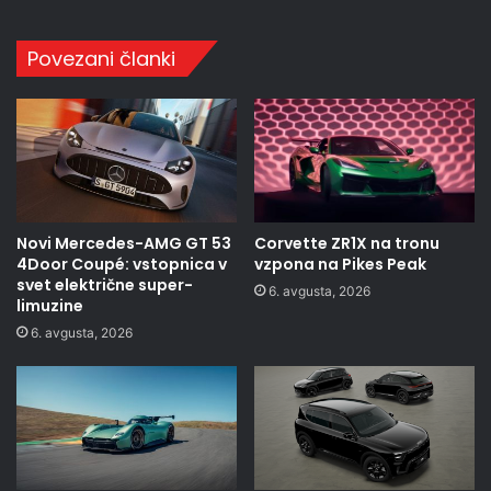
Povezani članki
Novi Mercedes-AMG GT 53
Corvette ZR1X na tronu
4Door Coupé: vstopnica v
vzpona na Pikes Peak
svet električne super-
6. avgusta, 2026
limuzine
6. avgusta, 2026