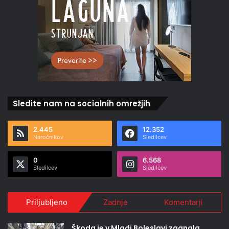
Sledite nam na socialnih omrežjih
2.445
12.352
Naročnikov
Sledilcev
0
6.568
Sledilcev
Sledilcev
Priljubljeno
Zadnje
Komentarji
Škoda je v Mladi Boleslavi zagnala