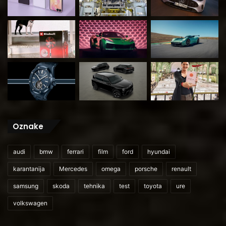
Oznake
audi
bmw
ferrari
film
ford
hyundai
karantanija
Mercedes
omega
porsche
renault
samsung
skoda
tehnika
test
toyota
ure
volkswagen