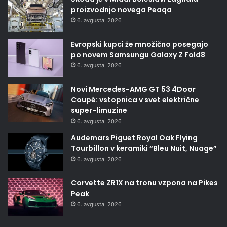
proizvodnjo novega Peaqa
6. avgusta, 2026
Evropski kupci že množično posegajo
po novem Samsungu Galaxy Z Fold8
6. avgusta, 2026
Novi Mercedes-AMG GT 53 4Door
Coupé: vstopnica v svet električne
super-limuzine
6. avgusta, 2026
Audemars Piguet Royal Oak Flying
Tourbillon v keramiki “Bleu Nuit, Nuage”
6. avgusta, 2026
Corvette ZR1X na tronu vzpona na Pikes
Peak
6. avgusta, 2026