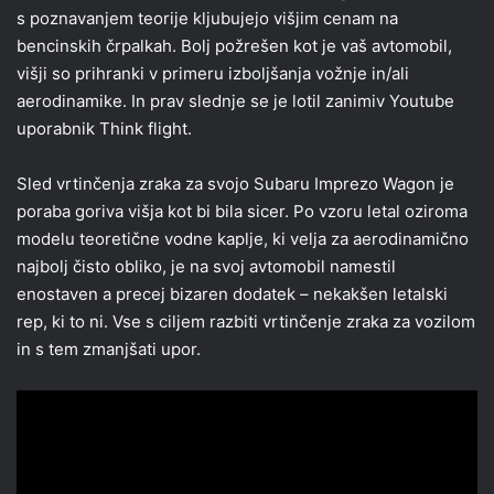
s poznavanjem teorije kljubujejo višjim cenam na
bencinskih črpalkah. Bolj požrešen kot je vaš avtomobil,
višji so prihranki v primeru izboljšanja vožnje in/ali
aerodinamike. In prav slednje se je lotil zanimiv Youtube
uporabnik Think flight.
Sled vrtinčenja zraka za svojo Subaru Imprezo Wagon je
poraba goriva višja kot bi bila sicer. Po vzoru letal oziroma
modelu teoretične vodne kaplje, ki velja za aerodinamično
najbolj čisto obliko, je na svoj avtomobil namestil
enostaven a precej bizaren dodatek – nekakšen letalski
rep, ki to ni. Vse s ciljem razbiti vrtinčenje zraka za vozilom
in s tem zmanjšati upor.