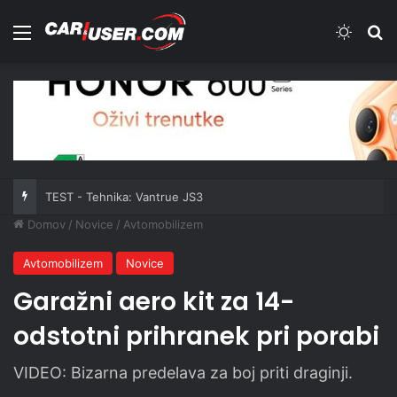
Meni
Switch
Iš
TEST - Tehnika: Vantrue JS3
Domov
/
Novice
/
Avtomobilizem
Avtomobilizem
Novice
Garažni aero kit za 14-
odstotni prihranek pri porabi
VIDEO: Bizarna predelava za boj priti draginji.