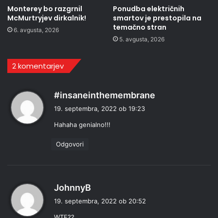
Monterey bo razgrnil
Ponudba električnih
McMurtryjev dirkalnik!
smartov je prestopila na
temačno stran
6. avgusta, 2026
5. avgusta, 2026
2 komentarjev
p
#insaneinthemembrane
r
19. septembra, 2022 ob 19:23
a
Hahaha genialno!!!
v
i
Odgovori
:
p
JohnnyB
r
19. septembra, 2022 ob 20:52
a
WTF??