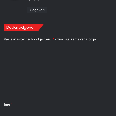
v
i
Odgovori
:
Dodaj odgovor
Vaš e-naslov ne bo objavljen.
*
označuje zahtevana polja
K
o
m
e
n
t
a
r
Ime
*
*