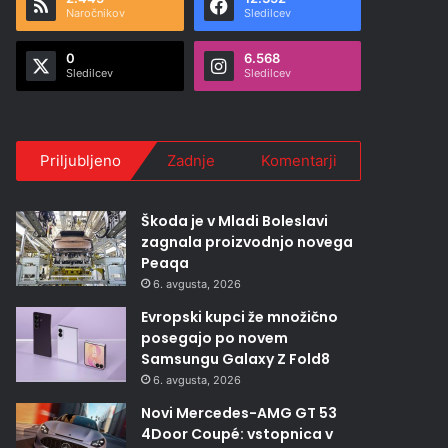
Naročnikov
Sledilcev
0
6.568
Sledilcev
Sledilcev
Priljubljeno
Zadnje
Komentarji
Škoda je v Mladi Boleslavi
zagnala proizvodnjo novega
Peaqa
6. avgusta, 2026
Evropski kupci že množično
posegajo po novem
Samsungu Galaxy Z Fold8
6. avgusta, 2026
Novi Mercedes-AMG GT 53
4Door Coupé: vstopnica v