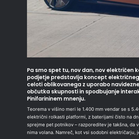
Pa smo spet tu, nov dan, nov električen 
podjetje predstavlja koncept električn
celoti oblikovanega z uporabo navidezne 
občutka skupnosti in spodbujanje interak
Pinifarininem mnenju.
Teorema v višino meri le 1.400 mm vendar se s 5.4
električni rolkasti platformi, z baterijami čisto na 
sprejme pet potnikov – razporeditev je takšna, da 
nima volana. Namreč, kot vsi sodobni električarju