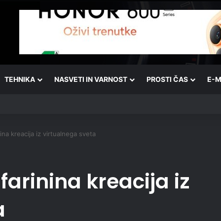
TEHNIKA
NASVETI IN VARNOST
PROSTI ČAS
E-M
ina kreacija iz virtualnega sveta
farinina kreacija iz
a