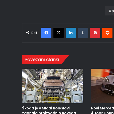
p
Facebook
X
LinkedIn
Tumblr
Pinteres
R
Deli
Povezani članki
Škoda je v Mladi Boleslavi
Novi Merce
zagnala proizvodnjo novega
4Door Coupé