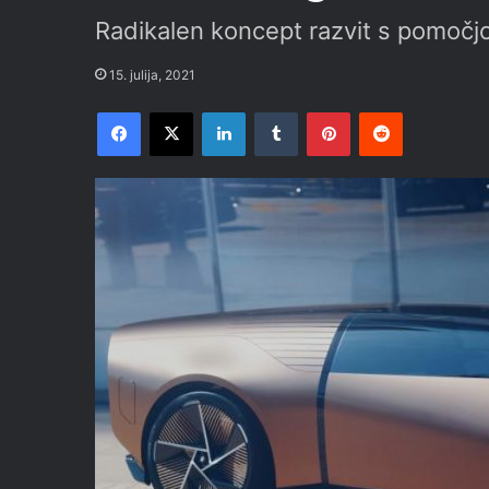
Radikalen koncept razvit s pomočjo
15. julija, 2021
Facebook
X
LinkedIn
Tumblr
Pinterest
Reddit