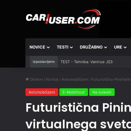
NOVICE
TESTI
DRUŽABNO
URE
Izpostavljeno
TEST - Tehnika: Vantrue JS3
Domov
/
Novice
/
Avtomobilizem
/
Futuristična Pininfarin
Avtomobilizem
E-Mobilnost
Na kolesih
Futuristična Pinin
virtualnega svet