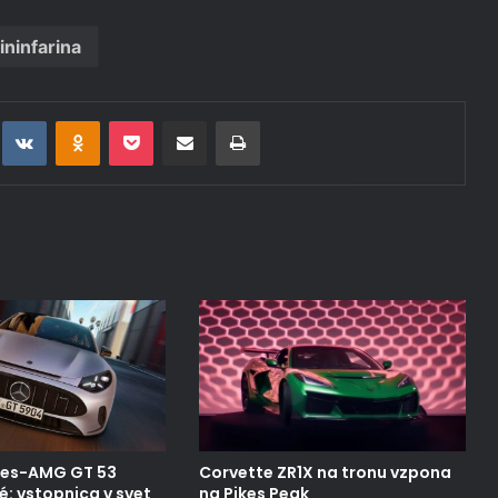
ininfarina
t
eddit
VKontakte
Odnoklassniki
Pocket
Deli po epošti
Natisni
des-AMG GT 53
Corvette ZR1X na tronu vzpona
: vstopnica v svet
na Pikes Peak