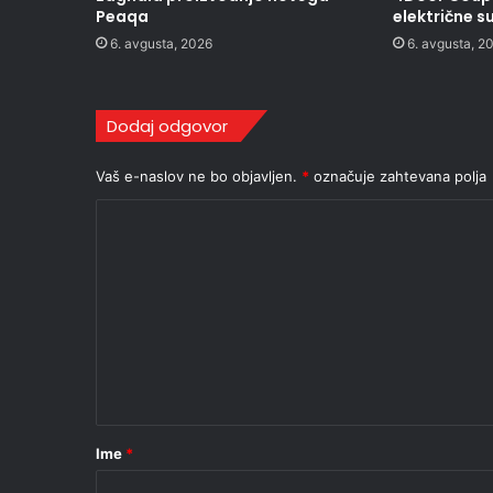
Peaqa
električne s
6. avgusta, 2026
6. avgusta, 2
Dodaj odgovor
Vaš e-naslov ne bo objavljen.
*
označuje zahtevana polja
K
o
m
e
n
t
a
r
Ime
*
*