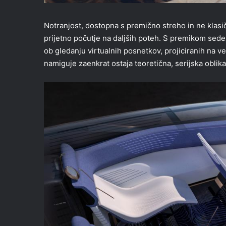
Notranjost, dostopna s premično streho in ne klasič
prijetno počutje na daljših poteh. S premikom sed
ob gledanju virtualnih posnetkov, projiciranih na v
namiguje zaenkrat ostaja teoretična, serijska oblika