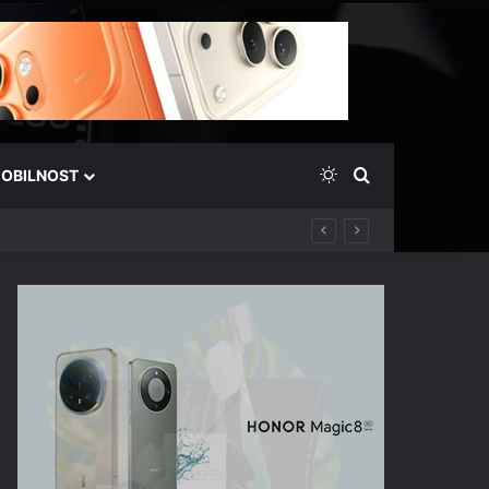
Switch skin
Išči
OBILNOST