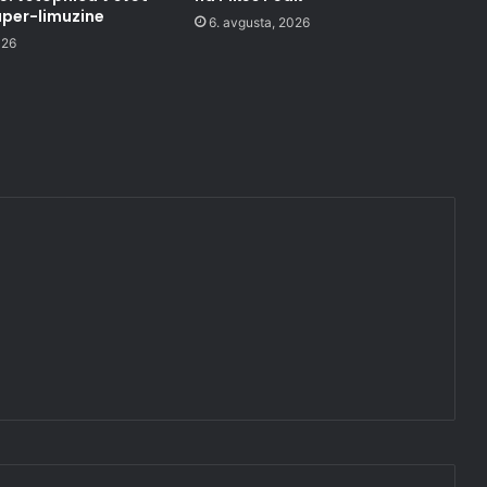
uper-limuzine
6. avgusta, 2026
026