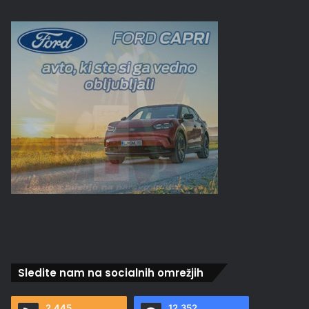
Sledite nam na socialnih omrežjih
2.445
12.352