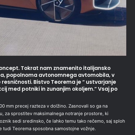
koncept. Tokrat nam znamenito italijansko
ega, popolnoma avtonomnega avtomobila, v
resničnosti. Bistvo Teorema je “ ustvarjanje
cij med potniki in zunanjim okoljem.” Vsaj po
00 mm precej razteza v dolžino. Zasnovali so ga na
dnu, za sprostitev maksimalnega notranje prostore, ki
voznik sedi sredinsko, če lahko temu tako rečemo, saj sploh
, je tudi Teorema sposobna samostojne vožnje.