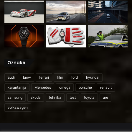
Oznake
audi
bmw
ferrari
film
ford
hyundai
karantanija
Mercedes
omega
porsche
renault
samsung
skoda
tehnika
test
toyota
ure
volkswagen