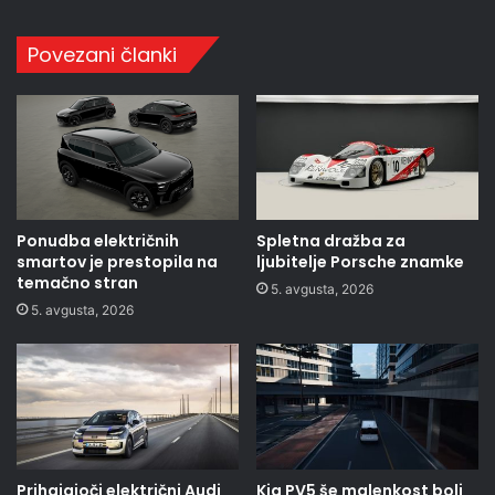
Povezani članki
Ponudba električnih
Spletna dražba za
smartov je prestopila na
ljubitelje Porsche znamke
temačno stran
5. avgusta, 2026
5. avgusta, 2026
Prihajajoči električni Audi
Kia PV5 še malenkost bolj