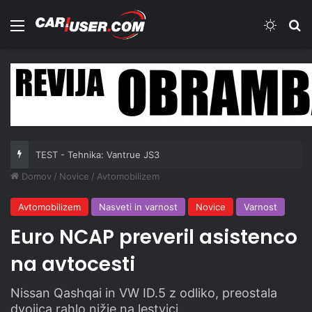
Meni
Switch
Iš
TEST - Tehnika: Vantrue JS3
Domov
/
Novice
/
Avtomobilizem
Avtomobilizem
Nasveti in varnost
Novice
Varnost
Euro NCAP preveril asistenco
na avtocesti
Nissan Qashqai in VW ID.5 z odliko, preostala
dvojica rahlo nižje na lestvici.