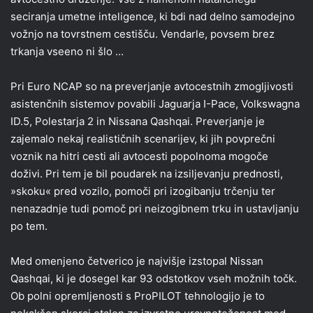
seciranja umetne inteligence, ki bdi nad delno samodejno
vožnjo na tovrstnem cestišču. Vendarle, povsem brez
trkanja vseeno ni šlo …
Pri Euro NCAP so na preverjanje avtocestnih zmogljivosti
asistenčnih sistemov povabili Jaguarja I-Pace, Volkswagna
ID.5, Polestarja 2 in Nissana Qashqai. Preverjanje je
zajemalo nekaj realističnih scenarijev, ki jih povprečni
voznik na hitri cesti ali avtocesti popolnoma mogoče
doživi. Pri tem je bil poudarek na izsiljevanju prednosti,
»skoku« pred vozilo, pomoči pri izogibanju trčenju ter
nenazadnje tudi pomoč pri neizogibnem trku in ustavljanju
po tem.
Med omenjeno četverico je najvišje izstopal Nissan
Qashqai, ki je dosegel kar 93 odstotkov vseh možnih točk.
Ob polni opremljenosti s ProPILOT tehnologijo je to