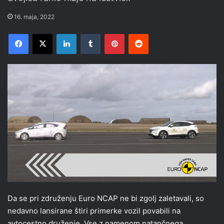
16. maja, 2022
Facebook
X
LinkedIn
Tumblr
Pinterest
Reddit
Da se pri združenju Euro NCAP ne bi zgolj zaletavali, so
nedavno lansirane štiri primerke vozil povabili na
avtocestno druženje. Vse z namenom natančnega