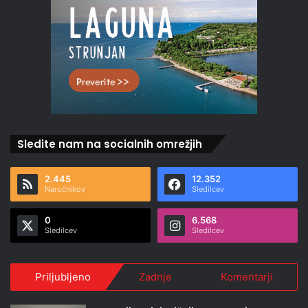
Sledite nam na socialnih omrežjih
2.445
12.352
Naročnikov
Sledilcev
0
6.568
Sledilcev
Sledilcev
Priljubljeno
Zadnje
Komentarji