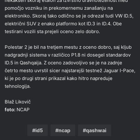
nekakšen skoraj etalon za izvrstno uravnoteženost med
pomočjo vozniku in prekomernemu zanašanju na
elektroniko. Skoraj tako odlično se je odrezal tudi VW ID.5,
električni SUV z enako platformo kot ID.3 in ID.4. Obe
testirani vozili sta prejeli oceno zelo dobro.
Polestar 2 je bil na tretjem mestu z oceno dobro, saj kljub
nadgradnji sistema v različico P1.8 ni dosegel standardov
ID.5 in Qashqaija. Z oceno zadovoljivo se je na zadnje
četrto mesto uvrstil sicer najstarejši testnež Jaguar I-Pace,
ki je po drugi strani prikazal kako hitro napreduje
tehnologija.
Blaž Likovič
foto:
NCAP
id5
ncap
qashwai