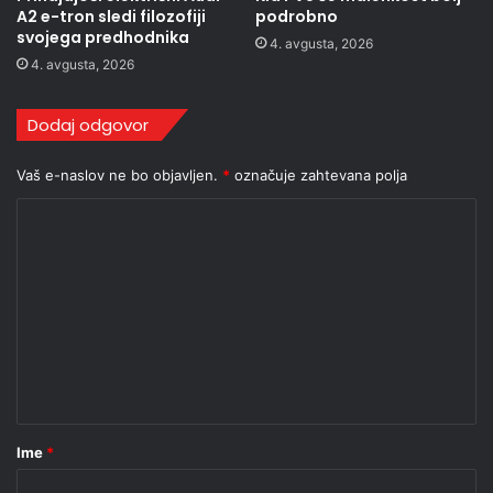
A2 e-tron sledi filozofiji
podrobno
svojega predhodnika
4. avgusta, 2026
4. avgusta, 2026
Dodaj odgovor
Vaš e-naslov ne bo objavljen.
*
označuje zahtevana polja
K
o
m
e
n
t
a
r
Ime
*
*