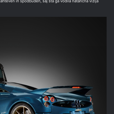
zahteven in spodbuden, saj sta ga vodila natančna vizija