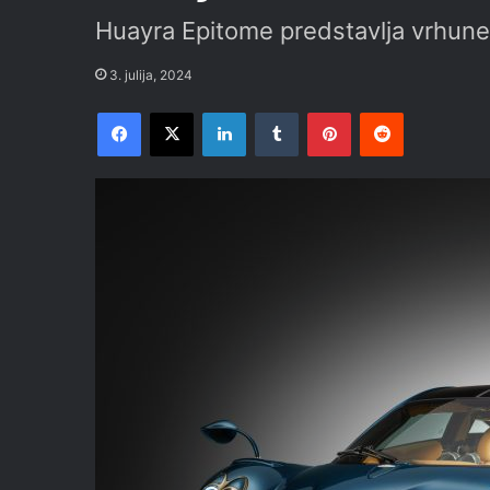
Huayra Epitome predstavlja vrhune
3. julija, 2024
Facebook
X
LinkedIn
Tumblr
Pinterest
Reddit