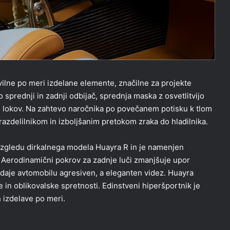
lne po meri izdelane elemente, značilne za projekte
sprednji in zadnji odbijač, sprednja maska z osvetlitvijo
ih lokov. Na zahtevo naročnika po povečanem potisku k tlom
 razdelilnikom in izboljšanim pretokom zraka do hladilnika.
o zgledu dirkalnega modela Huayra R in je namenjen
 Aerodinamični pokrov za zadnje luči zmanjšuje upor
 daje avtomobilu agresiven, a eleganten videz. Huayra
in oblikovalske spretnosti. Edinstveni hiperšportnik je
n izdelave po meri.