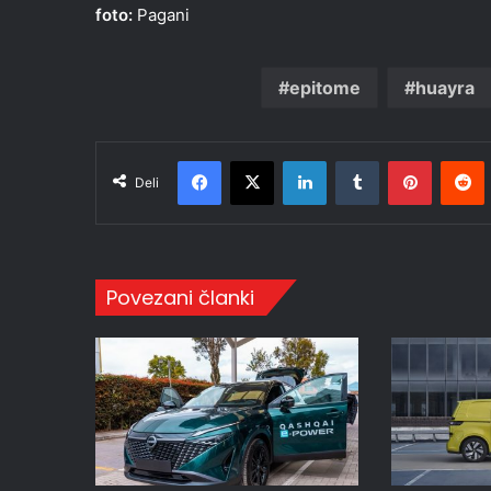
foto:
Pagani
epitome
huayra
Facebook
X
LinkedIn
Tumblr
Pinteres
R
Deli
Povezani članki