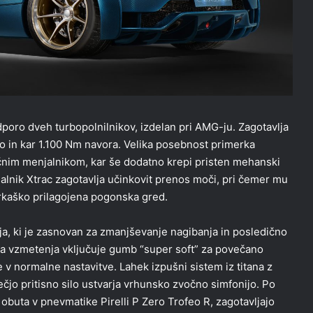
dporo dveh turbopolnilnikov, izdelan pri AMG-ju. Zagotavlja
o in kar 1.100 Nm navora. Velika posebnost primerka
čnim menjalnikom, kar še dodatno krepi pristen mehanski
nik Xtrac zagotavlja učinkovit prenos moči, pri čemer mu
rkaško prilagojena pogonska gred.
a, ki je zasnovan za zmanjševanje nagibanja in posledično
ga vzmetenja vključuje gumb “super soft” za povečano
 v normalne nastavitve. Lahek izpušni sistem iz titana z
jo pritisno silo ustvarja vrhunsko zvočno simfonijo. Po
, obuta v pnevmatike Pirelli P Zero Trofeo R, zagotavljajo