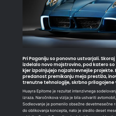
Pri Paganiju so ponovno ustvarjali. Skora
izdelalo novo mojstrovino, pod katero so
kjer izpolnjujejo najzahtevnejše projekte.
predanost premikanju meja prestiža, inov
trenutne tehnologije, skrbno prilagojene vi
Huayra Epitome je rezultat intenzivnega sodelovanj
izraza. Naročnikova vizija je bila ustvariti avtomobil
Sodleovanje je pomenilo obsežne devetmesečne raz
do oblikovanja koncepta, nato je sledilo deset mes