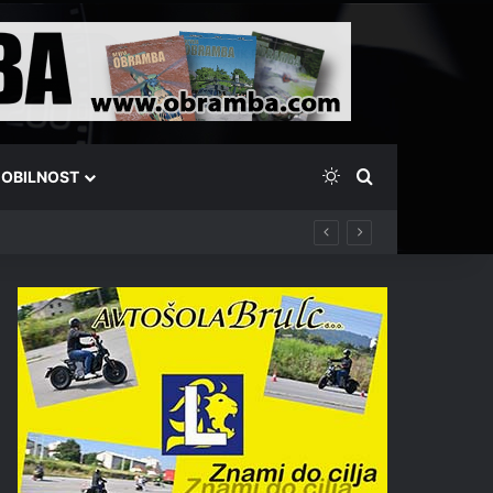
Switch skin
Išči
OBILNOST