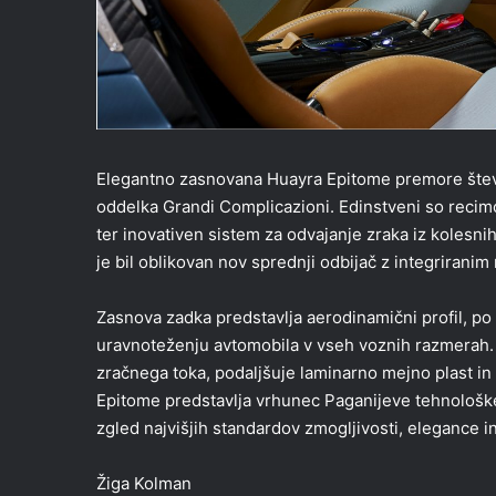
Elegantno zasnovana Huayra Epitome premore števi
oddelka Grandi Complicazioni. Edinstveni so recimo 
ter inovativen sistem za odvajanje zraka iz kolesn
je bil oblikovan nov sprednji odbijač z integriranim
Zasnova zadka predstavlja aerodinamični profil, p
uravnoteženju avtomobila v vseh voznih razmerah.
zračnega toka, podaljšuje laminarno mejno plast in
Epitome predstavlja vrhunec Paganijeve tehnološke 
zgled najvišjih standardov zmogljivosti, elegance i
Žiga Kolman