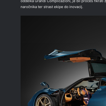
oddelka Grandi Complicazioni, je bil proces hkrati 
naročnika ter strast ekipe do inovacij.