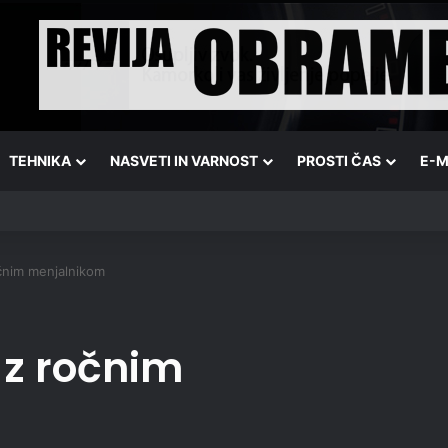
TEHNIKA
NASVETI IN VARNOST
PROSTI ČAS
E-M
čnim menjalnikom
 z ročnim