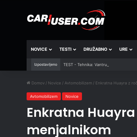
NOVICE
TESTI
DRUŽABNO
URE
Izpostavljeno
TEST - Tehnika: Vantrue JS3
Domov
/
Novice
/
Avtomobilizem
/
Enkratna Huayra z ro
Avtomobilizem
Novice
Enkratna Huayra
menjalnikom