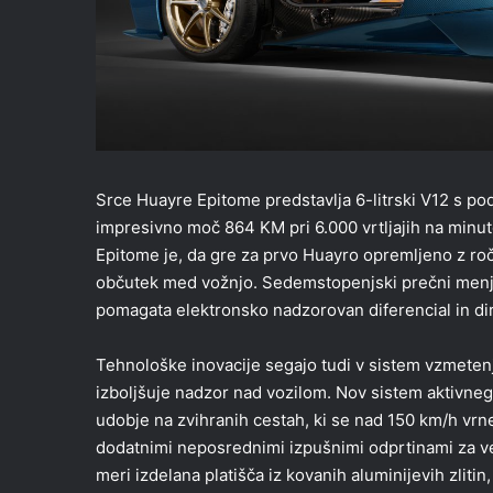
Srce Huayre Epitome predstavlja 6-litrski V12 s po
impresivno moč 864 KM pri 6.000 vrtljajih na minut
Epitome je, da gre za prvo Huayro opremljeno z ro
občutek med vožnjo. Sedemstopenjski prečni menjal
pomagata elektronsko nadzorovan diferencial in di
Tehnološke inovacije segajo tudi v sistem vzmetenj
izboljšuje nadzor nad vozilom. Nov sistem aktivne
udobje na zvihranih cestah, ki se nad 150 km/h vrne
dodatnimi neposrednimi izpušnimi odprtinami za več
meri izdelana platišča iz kovanih aluminijevih zlitin