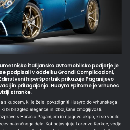
j umetniško italijansko avtomobilsko podjetje je
 se podpisali v oddelku Grandi Complicazioni,
 Edinstveni hiperšportnik prikazuje Paganijevo
acij in prilagajanja. Huayra Epitome je vrhunec
ziji stranke.
a s kupcem, ki je želel povzdigniti Huayro do vrhunskega
, ki bi bil zgled elegance in izboljšane zmogljivosti.
prave s Horacio Paganijem in njegovo ekipo, ki so vodile
ecev natančnega dela. Kot pojasnjuje Lorenzo Kerkoc, vodja