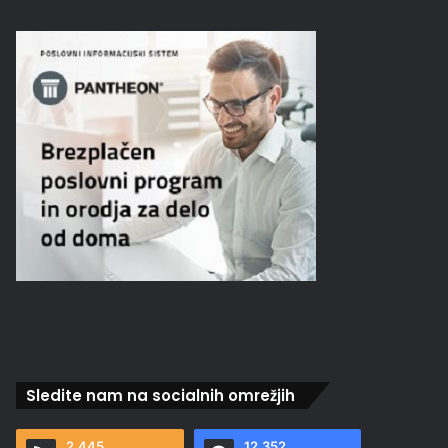
Sledite nam na socialnih omrežjih
2.445
12.352