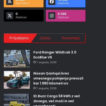
Naročnikov
Sledilcev
0
6.568
Sledilcev
Sledilcev
Priljubljeno
Zadnje
Komentarji
Ford Ranger Wildtrak 3.0
EcoBlue V6
7. avgusta, 2026
Nissan Qashqai brez
vmesnega polnjenja prevozil
kar 1.980 kilometrov
7. avgusta, 2026
ID.Buzz Cargo 58 kWh z več
dosega, več moči in več
uporabnosti