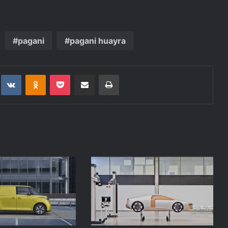
pagani
pagani huayra
t
eddit
VKontakte
Odnoklassniki
Pocket
Deli po epošti
Natisni