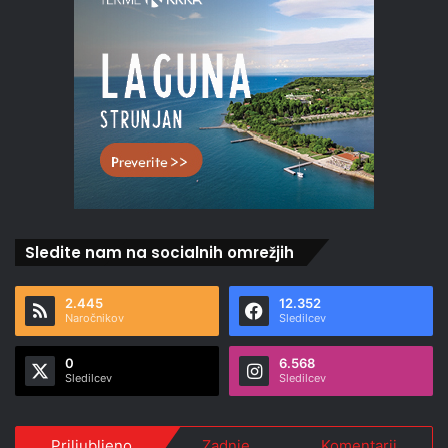
Sledite nam na socialnih omrežjih
2.445
12.352
Naročnikov
Sledilcev
0
6.568
Sledilcev
Sledilcev
Priljubljeno
Zadnje
Komentarji