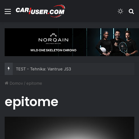
Meni
Switch
Iš
TEST - Tehnika: Vantrue JS3
Domov
/
epitome
epitome