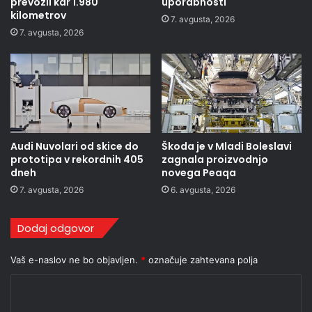
prevozil kar 1.980
uporabnosti
kilometrov
7. avgusta, 2026
7. avgusta, 2026
Audi Nuvolari od skice do
Škoda je v Mladi Boleslavi
prototipa v rekordnih 405
zagnala proizvodnjo
dneh
novega Peaqa
7. avgusta, 2026
6. avgusta, 2026
Dodaj odgovor
Vaš e-naslov ne bo objavljen.
*
označuje zahtevana polja
K
o