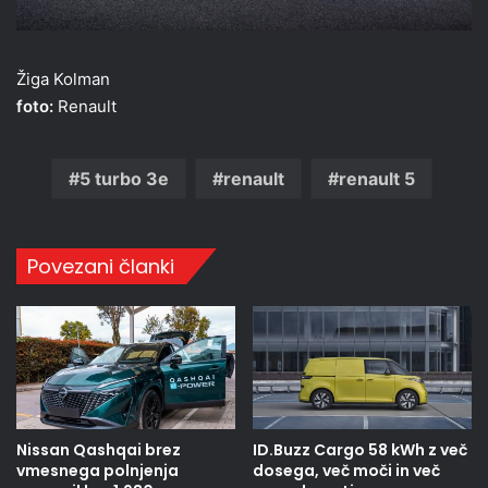
Žiga Kolman
foto:
Renault
5 turbo 3e
renault
renault 5
Povezani članki
Nissan Qashqai brez
ID.Buzz Cargo 58 kWh z več
vmesnega polnjenja
dosega, več moči in več