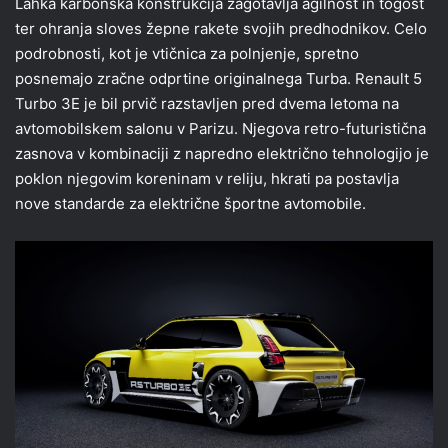
Lahka karbonska konstrukcija zagotavlja agilnost in togost
ter ohranja sloves žepne rakete svojih predhodnikov. Celo
podrobnosti, kot je vtičnica za polnjenje, spretno
posnemajo zračne odprtine originalnega Turba. Renault 5
Turbo 3E je bil prvič razstavljen pred dvema letoma na
avtomobilskem salonu v Parizu. Njegova retro-futuristična
zasnova v kombinaciji z napredno električno tehnologijo je
poklon njegovim koreninam v reliju, hkrati pa postavlja
nove standarde za električne športne avtomobile.