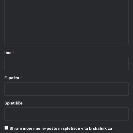
m
e
n
t
a
r
Ime
*
*
E-pošta
*
Spletišče
Shrani moje ime, e-pošto in spletišče v ta brskalnik za