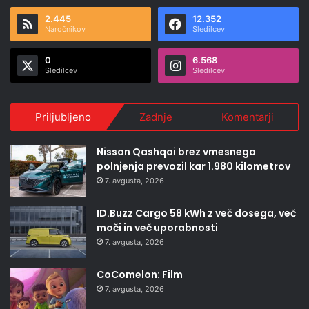
2.445
12.352
Naročnikov
Sledilcev
0
6.568
Sledilcev
Sledilcev
Priljubljeno
Zadnje
Komentarji
Nissan Qashqai brez vmesnega
polnjenja prevozil kar 1.980 kilometrov
7. avgusta, 2026
ID.Buzz Cargo 58 kWh z več dosega, več
moči in več uporabnosti
7. avgusta, 2026
CoComelon: Film
7. avgusta, 2026