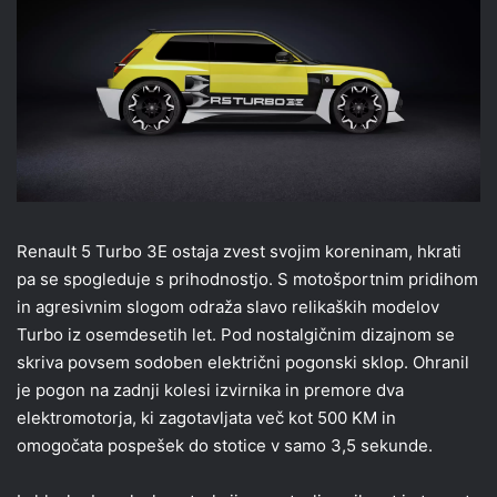
Renault 5 Turbo 3E ostaja zvest svojim koreninam, hkrati
pa se spogleduje s prihodnostjo. S motošportnim pridihom
in agresivnim slogom odraža slavo relikaških modelov
Turbo iz osemdesetih let. Pod nostalgičnim dizajnom se
skriva povsem sodoben električni pogonski sklop. Ohranil
je pogon na zadnji kolesi izvirnika in premore dva
elektromotorja, ki zagotavljata več kot 500 KM in
omogočata pospešek do stotice v samo 3,5 sekunde.