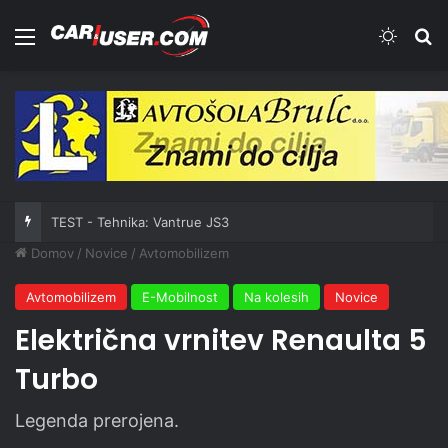
Meni
Switch
Iš
TEST - Tehnika: Vantrue JS3
Domov
/
Novice
/
Avtomobilizem
Avtomobilizem
E-Mobilnost
Na kolesih
Novice
Električna vrnitev Renaulta 5
Turbo
Legenda prerojena.