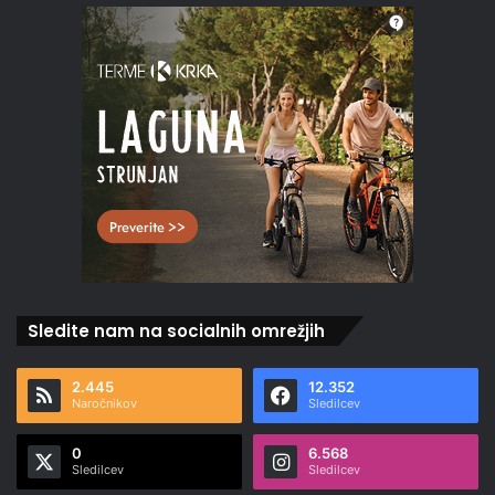
Sledite nam na socialnih omrežjih
2.445
12.352
Naročnikov
Sledilcev
0
6.568
Sledilcev
Sledilcev