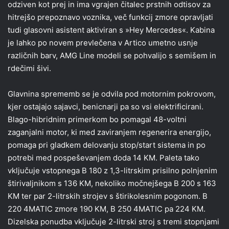
odziven kot prej in ima vgrajen čitalec prstnih odtisov za
hitrejšo prepoznavo voznika, več funkcij zmore opravljati
tudi glasovni asistent aktiviran s »Hey Mercedes«. Kabina
je lahko po novem prevlečena v Artico umetno usnje
različnih barv, AMG Line modeli se pohvalijo s semišem in
rdečimi šivi.
Glavnina sprememb se je odvila pod motornim pokrovom,
kjer ostajajo sajavci, benicnarji pa so vsi elektrificirani.
Blago-hibridnim primerkom bo pomagal 48-voltni
zaganjalni motor, ki med zaviranjem regenerira energijo,
pomaga pri gladkem delovanju stop/start sistema in po
potrebi med pospeševanjem doda 14 KM. Paleta tako
vključuje vstopnega B 180 z 1,3-litrskim prisilno polnjenim
štirivaljnikom s 136 KM, nekoliko močnejšega B 200 s 163
KM ter par 2-litrskih strojev s štirikolesnim pogonom. B
220 4MATIC zmore 190 KM, B 250 4MATIC pa 224 KM.
Dizelska ponudba vključuje 2-litrski stroj s tremi stopnjami