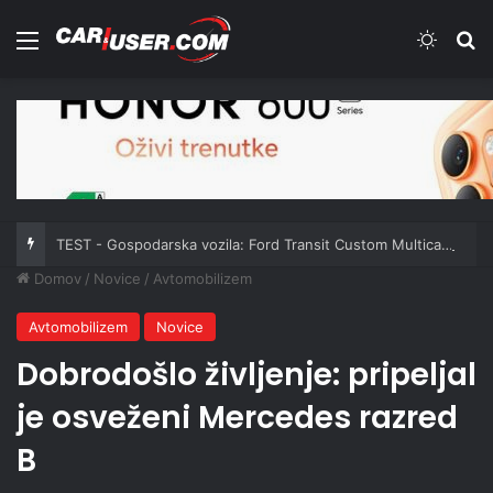
Meni
Switch
Iš
TEST - Gospodarska vozila: Ford Transit Custom Multicab 2.0 EcoBlue 170 KM A8
Domov
/
Novice
/
Avtomobilizem
Avtomobilizem
Novice
Dobrodošlo življenje: pripeljal
je osveženi Mercedes razred
B