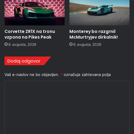
Corvette ZR1X na tronu
Monterey bo razgrnil
vzpona na Pikes Peak
McMurtryjev dirkalnik!
6. avgusta, 2026
6. avgusta, 2026
Dodaj odgovor
Vaš e-naslov ne bo objavljen.
*
označuje zahtevana polja
K
o
m
e
n
t