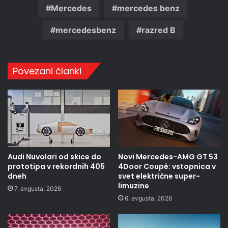
Mercedes
mercedes benz
mercedesbenz
razred B
Povezani članki
Audi Nuvolari od skice do
Novi Mercedes-AMG GT 53
prototipa v rekordnih 405
4Door Coupé: vstopnica v
dneh
svet električne super-
limuzine
7. avgusta, 2026
6. avgusta, 2026