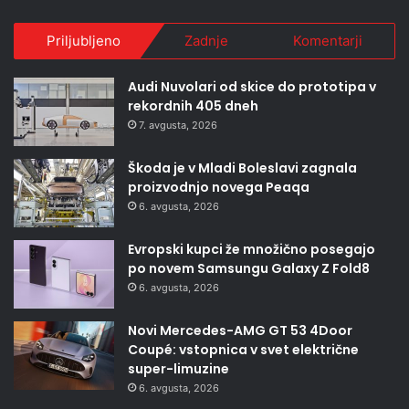
Priljubljeno
Zadnje
Komentarji
Audi Nuvolari od skice do prototipa v
rekordnih 405 dneh
7. avgusta, 2026
Škoda je v Mladi Boleslavi zagnala
proizvodnjo novega Peaqa
6. avgusta, 2026
Evropski kupci že množično posegajo
po novem Samsungu Galaxy Z Fold8
6. avgusta, 2026
Novi Mercedes-AMG GT 53 4Door
Coupé: vstopnica v svet električne
super-limuzine
6. avgusta, 2026