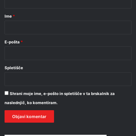
a
r
Ime
*
*
E-pošta
*
Spletišče
Shrani moje ime, e-pošto in spletišče v ta brskalnik za
naslednjič, ko komentiram.