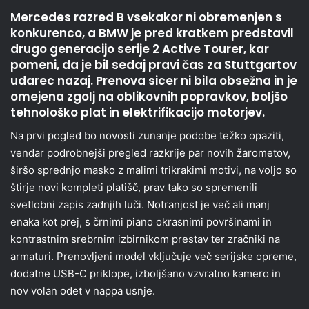
Mercedes razred B vsekakor ni obremenjen s
konkurenco, a BMW je pred kratkem predstavil
drugo generacijo serije 2 Active Tourer, kar
pomeni, da je bil sedaj pravi čas za Stuttgartov
udarec nazaj. Prenova sicer ni bila obsežna in je
omejena zgolj na oblikovnih popravkov, boljšo
tehnološko plat in elektrifikacijo motorjev.
Na prvi pogled bo novosti zunanje podobe težko opaziti,
vendar podrobnejši pregled razkrije par novih žarometov,
širšo sprednjo masko z malimi trikrakimi motivi, na voljo so
štirje novi kompleti platišč, prav tako so spremenili
svetlobni zapis zadnjih luči. Notranjost je več ali manj
enaka kot prej, s črnimi piano okrasnimi površinami in
kontrastnim srebrnim izbirnikom prestav ter zračniki na
armaturi. Prenovljeni model vključuje več serijske opreme,
dodatne USB-C priklope, izboljšano vzvratno kamero in
nov volan odet v nappa usnje.