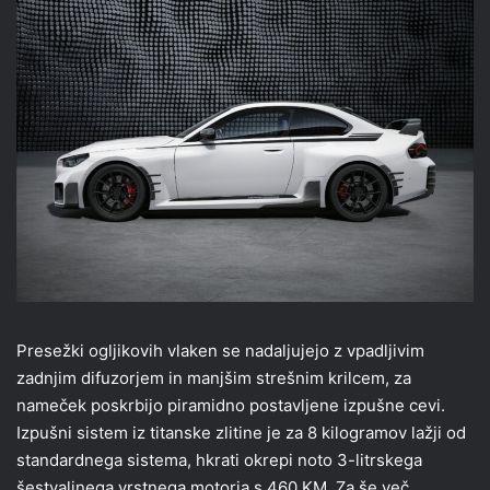
Presežki ogljikovih vlaken se nadaljujejo z vpadljivim
zadnjim difuzorjem in manjšim strešnim krilcem, za
nameček poskrbijo piramidno postavljene izpušne cevi.
Izpušni sistem iz titanske zlitine je za 8 kilogramov lažji od
standardnega sistema, hkrati okrepi noto 3-litrskega
šestvaljnega vrstnega motorja s 460 KM. Za še več