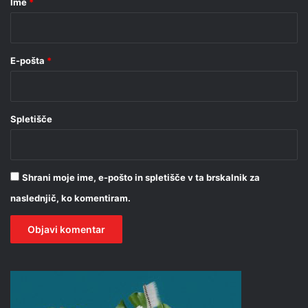
Ime
*
*
E-pošta
*
Spletišče
Shrani moje ime, e-pošto in spletišče v ta brskalnik za
naslednjič, ko komentiram.