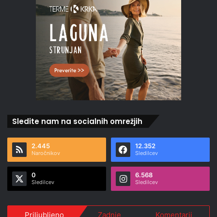
Sledite nam na socialnih omrežjih
2.445
12.352
Naročnikov
Sledilcev
0
6.568
Sledilcev
Sledilcev
Priljubljeno
Zadnje
Komentarji