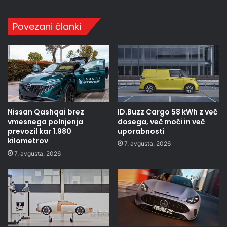
Povezani članki
Nissan Qashqai brez
ID.Buzz Cargo 58 kWh z več
vmesnega polnjenja
dosega, več moči in več
prevozil kar 1.980
uporabnosti
kilometrov
7. avgusta, 2026
7. avgusta, 2026