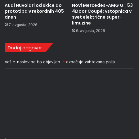
Audi Nuvolari od skice do
Novi Mercedes-AMG GT 53
prototipa v rekordnih 405
4Door Coupé: vstopnica v
dneh
svet električne super-
limuzine
7. avgusta, 2026
6. avgusta, 2026
Dodaj odgovor
Vaš e-naslov ne bo objavljen.
*
označuje zahtevana polja
K
o
m
e
n
t
a
r