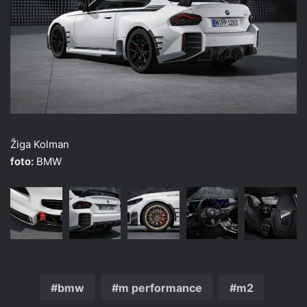
Žiga Kolman
foto:
BMW
bmw
m performance
m2