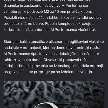
dinamike je zasluženo nastavljivo M Performance
vzmetenje, ki podvozje M2 za 10 mm približa k tlom.
Pozabili niso na platišča, v lahkotni kovani izvedbi odeta v
bronasto ali črno barvo. Popoln komplet zaokrožujeta
karbonsko ohišje antene in M Performance vlečni trak.
Skoraj dirkaška tematika z alkatnaro in ogljikovimi vlakni se
nadaljuje v notranjosti, kjer najdemo nov sredinski naslon,
M Performance športen volan z debelejšim obročem ter
rahlo zravnanim dnom. Obvolanski prestavni ročici sta
sedaj karbonski, prav tako so iz enakega materiala notranji
pragovi, unikatne preproge pa so izdelane iz velurja.