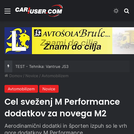
Meni
Switch
Iš
TEST - Tehnika: Vantrue JS3
Domov
/
Novice
/
Avtomobilizem
Avtomobilizem
Novice
Cel sveženj M Performance
dodatkov za novega M2
Aerodinamični dodatki in športen izpuh so le vrh
gore dodatkov M Performance.