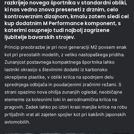
razkrijejo novega športnika v standardni obliki,
ki nas vedno znova preseneti z drznim, celo
kontroverznim dizajnom, kmalu zatem sledi cel
kup dodatnim M Performance komponent, s
katerimi osupnejo tudi najbolj zagrizene
ljubitelje bavarskih strojev.
Princip preobrazbe je pri novi generaciji M2 povsem enak
kot pri preostalih modelih, z veliko nastopaškega pridiha.
Zunanjost postavnega kompaktnega športnika lahko
lastniki okrasijo s številnimi dodatki iz karbonsko
okrepljene plastike, v obliki krilca na spodnjem delu
sprednjega odbijača in poudarjenimi zračnimi režami. S
strani opazimo nova ohišja zunanjih ogledal, neobičajne
elemente za kolesnimi loki in aerodinamična krilca na
pragovih. Zadek lahko po izbiri krasi manjše krilce na robu
prtljažnih vrat ali zajeten spojler kot pri kakšnih japonskih
avtomobilih.