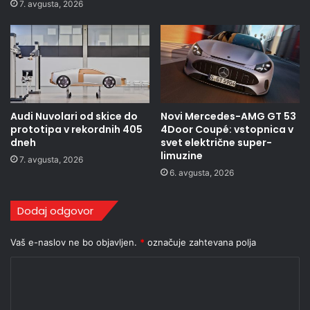
7. avgusta, 2026
Audi Nuvolari od skice do
Novi Mercedes-AMG GT 53
prototipa v rekordnih 405
4Door Coupé: vstopnica v
dneh
svet električne super-
limuzine
7. avgusta, 2026
6. avgusta, 2026
Dodaj odgovor
Vaš e-naslov ne bo objavljen.
*
označuje zahtevana polja
K
o
m