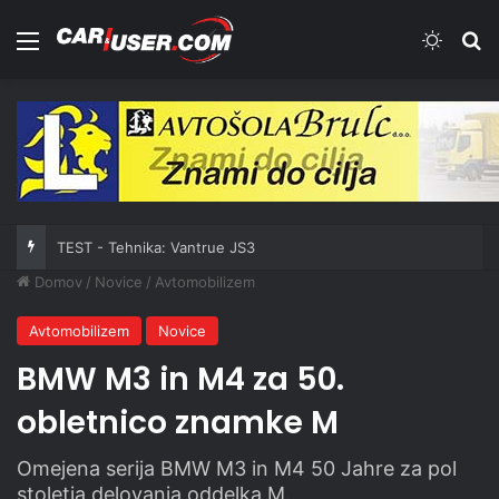
Meni
Switch
Iš
TEST - Tehnika: Vantrue JS3
Domov
/
Novice
/
Avtomobilizem
Avtomobilizem
Novice
BMW M3 in M4 za 50.
obletnico znamke M
Omejena serija BMW M3 in M4 50 Jahre za pol
stoletja delovanja oddelka M.