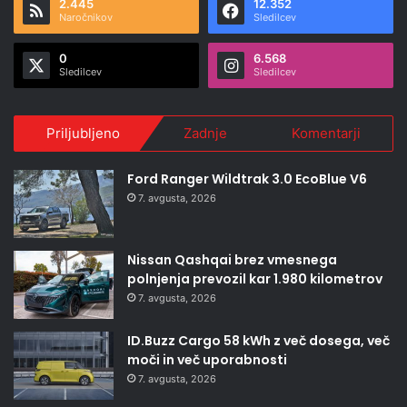
2.445
12.352
Naročnikov
Sledilcev
0
6.568
Sledilcev
Sledilcev
Priljubljeno
Zadnje
Komentarji
Ford Ranger Wildtrak 3.0 EcoBlue V6
7. avgusta, 2026
Nissan Qashqai brez vmesnega
polnjenja prevozil kar 1.980 kilometrov
7. avgusta, 2026
ID.Buzz Cargo 58 kWh z več dosega, več
moči in več uporabnosti
7. avgusta, 2026