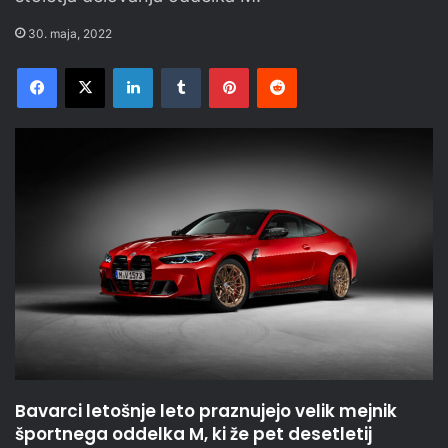
30. maja, 2022
Facebook
X
LinkedIn
Tumblr
Pinterest
Reddit
Bavarci letošnje leto praznujejo velik mejnik
športnega oddelka M, ki že pet desetletij