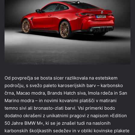
Od povprečja se bosta sicer razlikovala na estetskem
področju, s svežo paleto karoserijskih barv – karbonsko
črna, Macao modra, Brands Hatch siva, Imola rdeča in San
Marino modra – in novimi kovanimi platišči v matirani
temno sivi ali bronasto-zlati barvi. Vsi primerki bodo
dodatno okrašeni z unikatnimi pragovi z napisom »Edition
50 Jahre BMW M«, ki se je znašel tudi na naslonih
karbonskih školjkastih sedežev in v obliki kovinske plakete