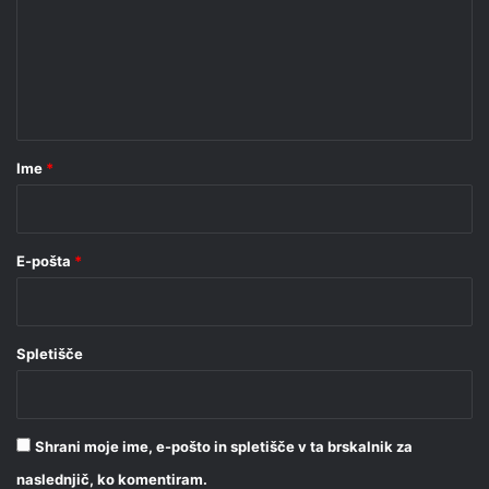
e
n
t
a
r
Ime
*
*
E-pošta
*
Spletišče
Shrani moje ime, e-pošto in spletišče v ta brskalnik za
naslednjič, ko komentiram.