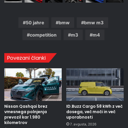
50 jahre
bmw
bmw m3
competition
m3
m4
Povezani članki
Nissan Qashqai brez
ID.Buzz Cargo 58 kWh z več
vmesnega polnjenja
dosega, več moči in več
prevozil kar 1.980
uporabnosti
kilometrov
7. avgusta, 2026