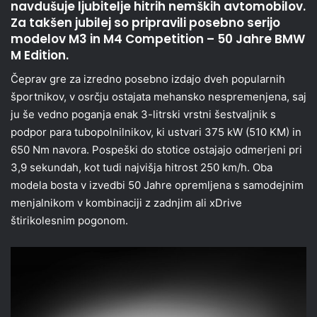
navdušuje ljubitelje hitrih nemških avtomobilov.
Za takšen jubilej so pripravili posebno serijo
modelov M3 in M4 Competition – 50 Jahre BMW
M Edition.
Čeprav gre za izredno posebno izdajo dveh popularnih
športnikov, v osrčju ostajata mehansko nespremenjena, saj
ju še vedno poganja enak 3-litrski vrstni šestvaljnik s
podpor para tubopolnilnikov, ki ustvari 375 kW (510 KM) in
650 Nm navora. Pospeški do stotice ostajajo odmerjeni pri
3,9 sekundah, kot tudi najvišja hitrost 250 km/h. Oba
modela bosta v izvedbi 50 Jahre opremljena s samodejnim
menjalnikom v kombinaciji z zadnjim ali xDrive
štirikolesnim pogonom.