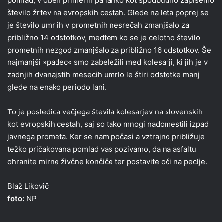
pomlad, v obeh primerih pa lahko kot spodbudno zapišemo
število žrtev na evropskih cestah. Glede na leta poprej se
je število umrlih v prometnih nesrečah zmanjšalo za
približno 14 odstotkov, medtem ko se je celotno število
prometnih nezgod zmanjšalo za približno 16 odstotkov. Še
najmanjši »padec« smo zabeležili med kolesarji, ki jih je v
zadnjih dvanajstih mesecih umrlo le štiri odstotke manj
glede na enako periodo lani.
To je posledica večjega števila kolesarjev na slovenskih
kot evropskih cestah, saj so tako mnogi nadomestili izpad
javnega prometa. Ker se nam počasi a vztrajno približuje
težko pričakovana pomlad vas pozivamo, da na asfaltu
ohranite mirne živčne končiče ter postavite oči na peclje.
Blaž Likovič
foto:
NP