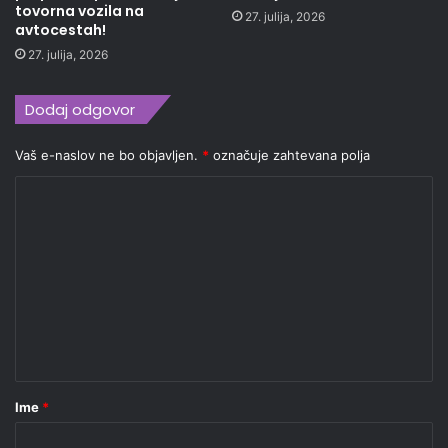
tovorna vozila na
27. julija, 2026
avtocestah!
27. julija, 2026
Dodaj odgovor
Vaš e-naslov ne bo objavljen.
*
označuje zahtevana polja
K
o
m
e
n
t
a
r
Ime
*
*