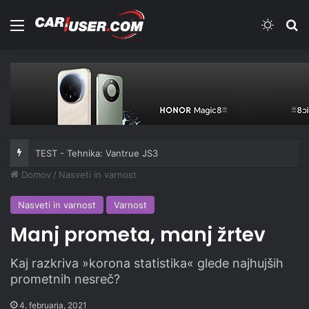
Meni
Switch
Iš
TEST - Tehnika: Vantrue JS3
Domov
/
Nasveti in varnost
Nasveti in varnost
Varnost
Manj prometa, manj žrtev
Kaj razkriva »korona statistika« glede najhujših
prometnih nesreč?
4. februarja, 2021