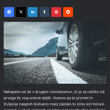
Facebook
X
LinkedIn
Tumblr
Pinterest
Reddit
Nahajamo se že v drugem »lockdownu«, ki je za razliko od
prvega že vsaj enkrat daljši. Vseeno pa je promet in
življenje nasploh bistveno manj zastalo to zimo kot minulo