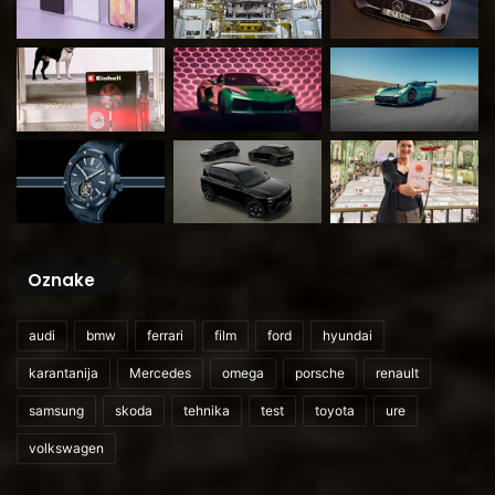
Oznake
audi
bmw
ferrari
film
ford
hyundai
karantanija
Mercedes
omega
porsche
renault
samsung
skoda
tehnika
test
toyota
ure
volkswagen