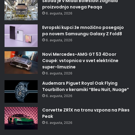
Škoda je v Mladi Boleslavi zagnala
proizvodnjo novega Peaqa
6. avgusta, 2026
Evropski kupci že množično posegajo
po novem Samsungu Galaxy Z Fold8
6. avgusta, 2026
Novi Mercedes-AMG GT 53 4Door
Coupé: vstopnica v svet električne
super-limuzine
6. avgusta, 2026
Audemars Piguet Royal Oak Flying
Tourbillon v keramiki “Bleu Nuit, Nuage”
6. avgusta, 2026
Corvette ZR1X na tronu vzpona na Pikes
Peak
6. avgusta, 2026