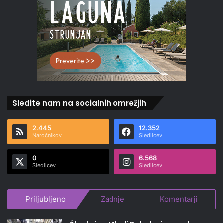
Sledite nam na socialnih omrežjih
2.445
12.352
Naročnikov
Sledilcev
0
6.568
Sledilcev
Sledilcev
Priljubljeno
Zadnje
Komentarji