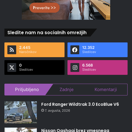
Sledite nam na socialnih omrežjih
2.445
12.352
Naročnikov
Sledilcev
0
6.568
Sledilcev
Sledilcev
Priljubljeno
Zadnje
Komentarji
Ford Ranger Wildtrak 3.0 EcoBlue V6
7. avgusta, 2026
Nissan Qashqai brez vmesnega