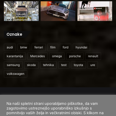
Oznake
audi
bmw
ferrari
film
ford
hyundai
karantanija
Mercedes
omega
porsche
renault
samsung
skoda
tehnika
test
toyota
ure
volkswagen
© 2026
CarAndUser.com
Na naši spletni strani uporabljamo piškotke, da vam
Domov
O nas
Cenik storitev
Pogoji uporabe
zagotovimo ustreznejšo uporabniško izkušnjo s
pomnitvijo vaših želja in večkratnimi obiski. S klikom na