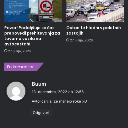
Pozor! Podaljšuje se čas
Ostanite hladni v poletnih
prepovedi prehitevanja za
zastojih
tovorna vozila na
27. julija, 2026
avtocestah!
27. julija, 2026
En komentar
p
Buum
r
13. decembra, 2022 ob 12:58
a
Avtoličarji si že manejo roke xD
v
i
Odgovori
: