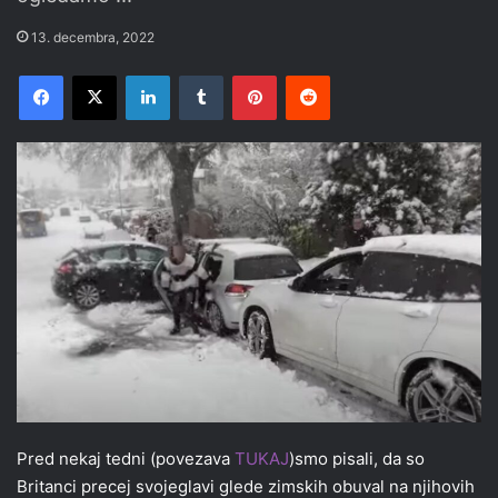
13. decembra, 2022
Facebook
X
LinkedIn
Tumblr
Pinterest
Reddit
Pred nekaj tedni (povezava
TUKAJ
)smo pisali, da so
Britanci precej svojeglavi glede zimskih obuval na njihovih