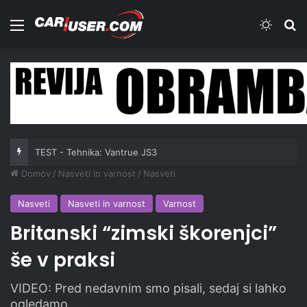
Meni
Switch
Iš
TEST - Tehnika: Vantrue JS3
Domov
/
Nasveti in varnost
/
Nasveti
Nasveti
Nasveti in varnost
Varnost
Britanski “zimski škorenjci”
še v praksi
VIDEO: Pred nedavnim smo pisali, sedaj si lahko
ogledamo ...