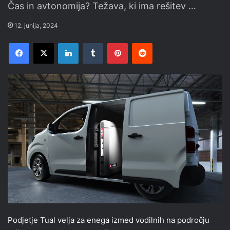
Čas in avtonomija? Težava, ki ima rešitev …
12. junija, 2024
Facebook
X
LinkedIn
Tumblr
Pinterest
Reddit
Podjetje Tual velja za enega izmed vodilnih na področju