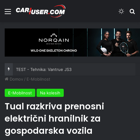
Meni
Switch
Iš
TEST - Tehnika: Vantrue JS3
Domov
/
E-Mobilnost
E-Mobilnost
Na kolesih
Tual razkriva prenosni
električni hranilnik za
gospodarska vozila