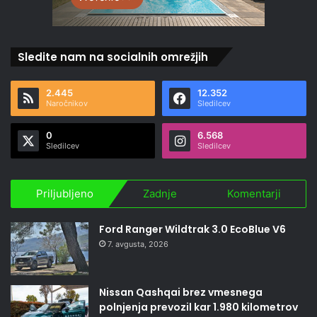
Sledite nam na socialnih omrežjih
2.445
12.352
Naročnikov
Sledilcev
0
6.568
Sledilcev
Sledilcev
Priljubljeno
Zadnje
Komentarji
Ford Ranger Wildtrak 3.0 EcoBlue V6
7. avgusta, 2026
Nissan Qashqai brez vmesnega
polnjenja prevozil kar 1.980 kilometrov