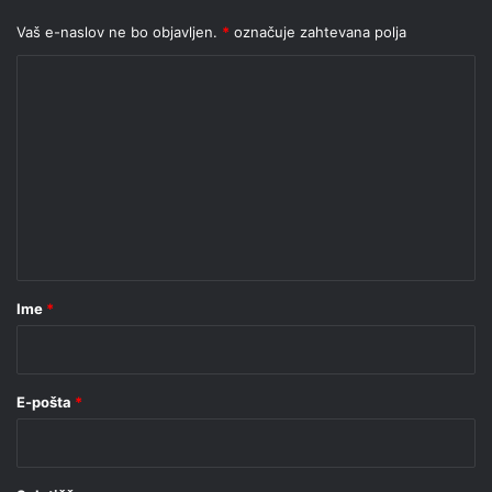
Vaš e-naslov ne bo objavljen.
*
označuje zahtevana polja
K
o
m
e
n
t
a
r
Ime
*
*
E-pošta
*