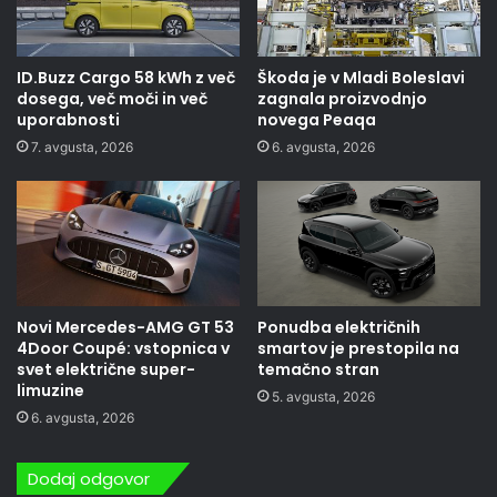
ID.Buzz Cargo 58 kWh z več
Škoda je v Mladi Boleslavi
dosega, več moči in več
zagnala proizvodnjo
uporabnosti
novega Peaqa
7. avgusta, 2026
6. avgusta, 2026
Novi Mercedes-AMG GT 53
Ponudba električnih
4Door Coupé: vstopnica v
smartov je prestopila na
svet električne super-
temačno stran
limuzine
5. avgusta, 2026
6. avgusta, 2026
Dodaj odgovor