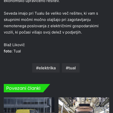
ekonomsko upravičeno rešitev.
Seveda imajo pri Tualu še veliko več rešitev, ki vam s
skupnimi močmi močno olajšajo pri zagotavljanju
nemotenega poslovanja z električnimi gospodarskimi
vozili, ki počasi višajo svoj delež v podjetjih.
Blaž Likovič
foto:
Tual
elektrika
tual
Povezani članki