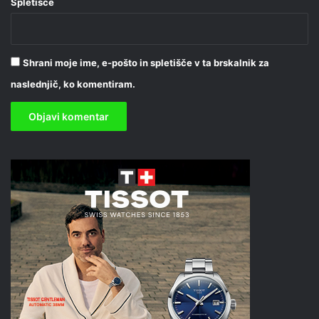
Spletišče
Shrani moje ime, e-pošto in spletišče v ta brskalnik za
naslednjič, ko komentiram.