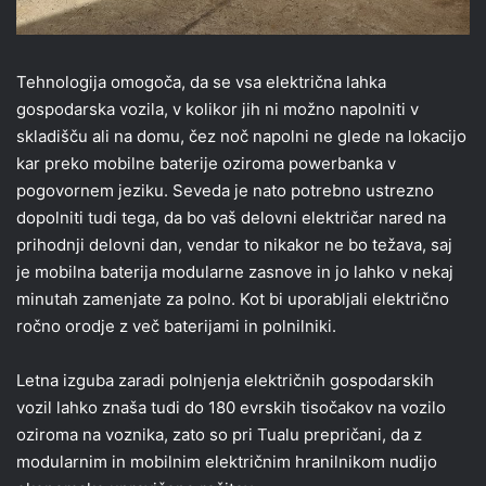
Tehnologija omogoča, da se vsa električna lahka
gospodarska vozila, v kolikor jih ni možno napolniti v
skladišču ali na domu, čez noč napolni ne glede na lokacijo
kar preko mobilne baterije oziroma powerbanka v
pogovornem jeziku. Seveda je nato potrebno ustrezno
dopolniti tudi tega, da bo vaš delovni električar nared na
prihodnji delovni dan, vendar to nikakor ne bo težava, saj
je mobilna baterija modularne zasnove in jo lahko v nekaj
minutah zamenjate za polno. Kot bi uporabljali električno
ročno orodje z več baterijami in polnilniki.
Letna izguba zaradi polnjenja električnih gospodarskih
vozil lahko znaša tudi do 180 evrskih tisočakov na vozilo
oziroma na voznika, zato so pri Tualu prepričani, da z
modularnim in mobilnim električnim hranilnikom nudijo