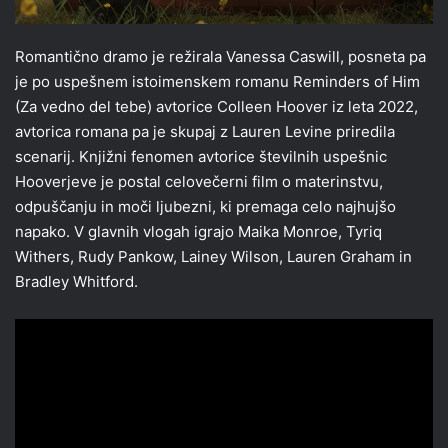
Romantično dramo je režirala Vanessa Caswill, posneta pa
je po uspešnem istoimenskem romanu Reminders of Him
(Za vedno del tebe) avtorice Colleen Hoover iz leta 2022,
avtorica romana pa je skupaj z Lauren Levine priredila
scenarij. Knjižni fenomen avtorice številnih uspešnic
Hooverjeve je postal celovečerni film o materinstvu,
odpuščanju in moči ljubezni, ki premaga celo najhujšo
napako. V glavnih vlogah igrajo Maika Monroe, Tyriq
Withers, Rudy Pankow, Lainey Wilson, Lauren Graham in
Bradley Whitford.