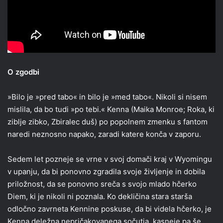
O zgodbi
»Bilo je »pred tabo« in bilo je »med tabo«. Nikoli si nisem
mislila, da bo tudi »po tebi.« Kenna (Maika Monroe; Roka, ki
ziblje zibko, Zbiralec duš) po popolnem zmenku s fantom
naredi neznosno napako, zaradi katere konča v zaporu.
Sedem let pozneje se vrne v svoj domači kraj v Wyomingu
v upanju, da bi ponovno zgradila svoje življenje in dobila
priložnost, da se ponovno sreča s svojo mlado hčerko
Diem, ki je nikoli ni poznala. Ko dekličina stara starša
odločno zavrneta Kennine poskuse, da bi videla hčerko, je
Kenna deležna nepričakovanega sočutja, kasneje pa še