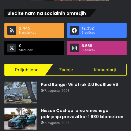
Sledite nam na socialnih omrežjih
2.445
12.352
Naročnikov
Sledilcev
0
6.568
Sledilcev
Sledilcev
Priljubljeno
Zadnje
Komentarji
Ford Ranger Wildtrak 3.0 EcoBlue V6
7. avgusta, 2026
Nissan Qashqai brez vmesnega
polnjenja prevozil kar 1.980 kilometrov
7. avgusta, 2026