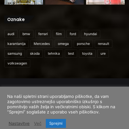
Oznake
audi
bmw
ferrari
film
ford
hyundai
karantanija
Mercedes
omega
porsche
renault
samsung
skoda
tehnika
test
toyota
ure
volkswagen
© 2026
CarAndUser.com
Na naši spletni strani uporabljamo piškotke, da vam
Domov
O nas
Cenik storitev
Pogoji uporabe
zagotovimo ustreznejšo uporabniško izkušnjo s
pomnitvijo vaših želja in večkratnimi obiski. S klikom na
Facebook
Instagram
TikTok
“Sprejmi” soglašate z uporabo vseh piškotkov.
Nastavitve
Več
Sprejmi