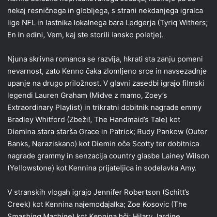
nekaj resničnega in globljega, s strani nekdanjega igralca
lige NFL in lastnika lokalnega bara Ledgerja (Tyriq Withers;
En in edini, Vem, kaj ste storili lansko poletje).
Njuna skrivna romanca se razvija, hkrati sta zanju pomeni
nevarnost, zato Kenno čaka zlomljeno srce in navsezadnje
upanje na drugo priložnost. V glavni zasedbi igrajo filmski
legendi Lauren Graham (Midve z mamo, Zoey’s
Extraordinary Playlist) in trikratni dobitnik nagrade emmy
Bradley Whitford (Zbeži!, The Handmaid’s Tale) kot
Diemina stara starša Grace in Patrick; Rudy Pankow (Outer
Banks, Neraziskano) kot Diemin oče Scotty ter dobitnica
nagrade grammy in senzacija country glasbe Lainey Wilson
(Yellowstone) kot Kennina prijateljica in sodelavka Amy.
V stranskih vlogah igrajo Jennifer Robertson (Schitt’s
Creek) kot Kennina najemodajalka; Zoe Kosovic (The
Smashing Machine) kot Kennina hči; Hilary Jardine