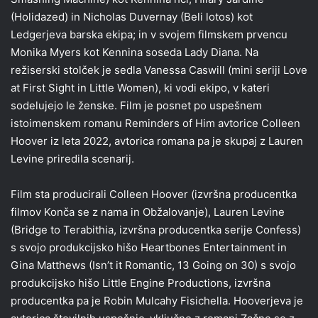
(Holidazed) in Nicholas Duvernay (Beli lotos) kot
Ledgerjeva barska ekipa; in v svojem filmskem prvencu
Monika Myers kot Kennina soseda Lady Diana. Na
režiserski stolček je sedla Vanessa Caswill (mini seriji Love
at First Sight in Little Women), ki vodi ekipo, v kateri
sodelujejo le ženske. Film je posnet po uspešnem
istoimenskem romanu Reminders of Him avtorice Colleen
Hoover iz leta 2022, avtorica romana pa je skupaj z Lauren
Levine priredila scenarij.
Film sta producirali Colleen Hoover (izvršna producentka
filmov Konča se z nama in Obžalovanje), Lauren Levine
(Bridge to Terabithia, izvršna producentka serije Confess)
s svojo produkcijsko hišo Heartbones Entertainment in
Gina Matthews (Isn’t it Romantic, 13 Going on 30) s svojo
produkcijsko hišo Little Engine Productions, izvršna
producentka pa je Robin Mulcahy Fisichella. Hooverjeva je