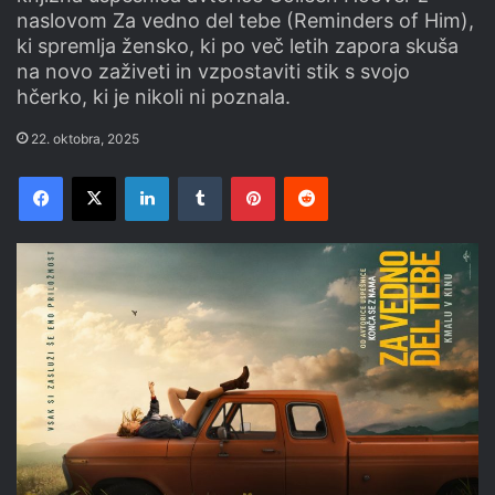
naslovom Za vedno del tebe (Reminders of Him),
ki spremlja žensko, ki po več letih zapora skuša
na novo zaživeti in vzpostaviti stik s svojo
hčerko, ki je nikoli ni poznala.
22. oktobra, 2025
Facebook
X
LinkedIn
Tumblr
Pinterest
Reddit