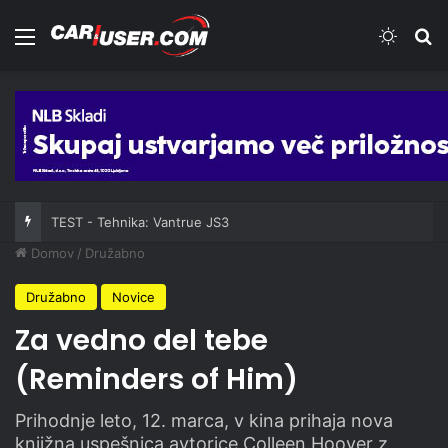
Meni
Switch
Iš
TEST - Tehnika: Vantrue JS3
Domov
/
Družabno
Družabno
Novice
Za vedno del tebe
(Reminders of Him)
Prihodnje leto, 12. marca, v kina prihaja nova
knjižna uspešnica avtorice Colleen Hoover z