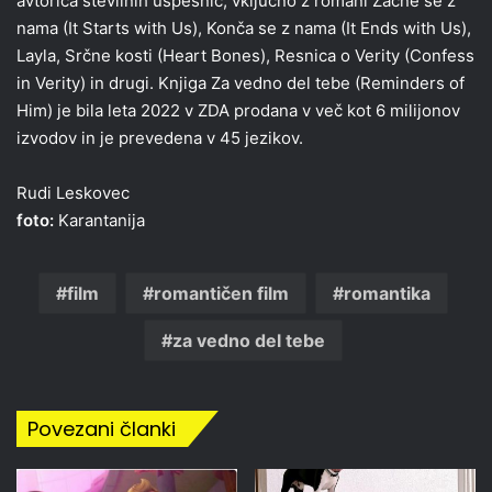
avtorica številnih uspešnic, vključno z romani Začne se z
nama (It Starts with Us), Konča se z nama (It Ends with Us),
Layla, Srčne kosti (Heart Bones), Resnica o Verity (Confess
in Verity) in drugi. Knjiga Za vedno del tebe (Reminders of
Him) je bila leta 2022 v ZDA prodana v več kot 6 milijonov
izvodov in je prevedena v 45 jezikov.
Rudi Leskovec
foto:
Karantanija
film
romantičen film
romantika
za vedno del tebe
Povezani članki