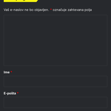
Vaš e-naslov ne bo objavljen.
*
označuje zahtevana polja
K
o
m
e
n
t
a
r
Ime
*
*
E-pošta
*