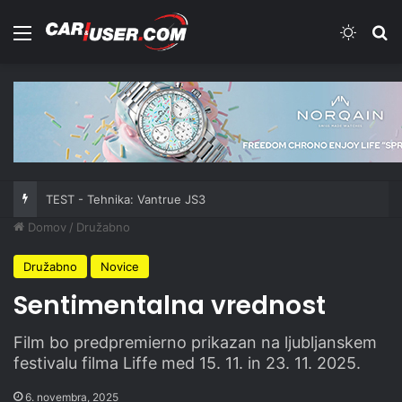
Meni
Switch
Iš
TEST - Tehnika: Vantrue JS3
Domov
/
Družabno
Družabno
Novice
Sentimentalna vrednost
Film bo predpremierno prikazan na ljubljanskem
festivalu filma Liffe med 15. 11. in 23. 11. 2025.
6. novembra, 2025