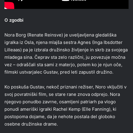
O zgodbi
Nora Borg (Renate Reinsve) je uveljavljena gledališka
igralka iz Osla, njena mlajša sestra Agnes (Inga Ibsdotter
Lilleaas) pa je izbrala družinsko življenje in skrb za svojega
mladega sina. Čeprav sta zelo različni, ju povezuje močna
vez – odraščali sta sami z materjo, potem ko je njun oče,
filmski ustvarjalec Gustav, pred leti zapustil družino.
Ko poskuša Gustav, nekoč priznani režiser, Noro vključiti v
svoj povratniški film, se stare rane znova odprejo. Nora
njegovo ponudbo zavrne, osamljeni patriarh pa vlogo
ponudi ameriški igralki Rachel Kemp (Elle Fanning), ki
postopoma dojame, da je nehote postala del globoko
osebne družinske drame.