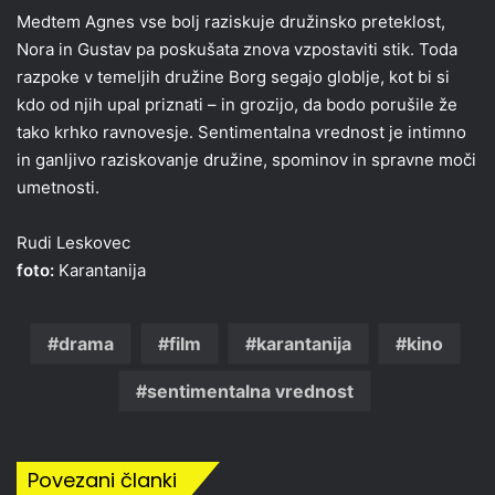
Medtem Agnes vse bolj raziskuje družinsko preteklost,
Nora in Gustav pa poskušata znova vzpostaviti stik. Toda
razpoke v temeljih družine Borg segajo globlje, kot bi si
kdo od njih upal priznati – in grozijo, da bodo porušile že
tako krhko ravnovesje. Sentimentalna vrednost je intimno
in ganljivo raziskovanje družine, spominov in spravne moči
umetnosti.
Rudi Leskovec
foto:
Karantanija
drama
film
karantanija
kino
sentimentalna vrednost
Povezani članki