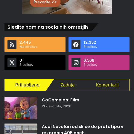
Sledite nam na socialnih omrežjih
2.445
12.352
Naročnikov
Sledilcev
0
6.568
Sledilcev
Sledilcev
Priljubljeno
Zadnje
Komentarji
CoComelon: Film
7. avgusta, 2026
Audi Nuvolari od skice do prototipa v
rekordnih 405 dneh