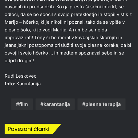
navadah in predsodkih. Ko ga prestraši srčni infarkt, se
odloči, da se bo soočil s svojo preteklostjo in stopil v stik z
Marijo – hčerko, ki je nikoli ni poznal, tako da se vpiše v
plesno šolo, ki jo vodi Marija. A rumbe se ne da
improvizirati! Tony si bo moral v kavbojskih škornjih in
jeans jakni postopoma prislužiti svoje plesne korake, da bi
osvojil svojo hčerko … in medtem spoznaval sebe in se
odprl drugim!
Rudi Leskovec
foto:
Karantanija
film
karantanija
plesna terapija
Povezani članki