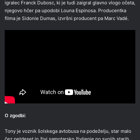
igralec Franck Dubosc, ki je tudi zaigral glavno vlogo očeta,
njegovo hčer pa upodobi Louna Espinosa. Producentka
filma je Sidonie Dumas, izvršni producent pa Marc Vadé.
O zgodbi:
Tony je voznik šolskega avtobusa na podeželju, star malo
čez petdeset in živi samotarsko življenje po svojih starih