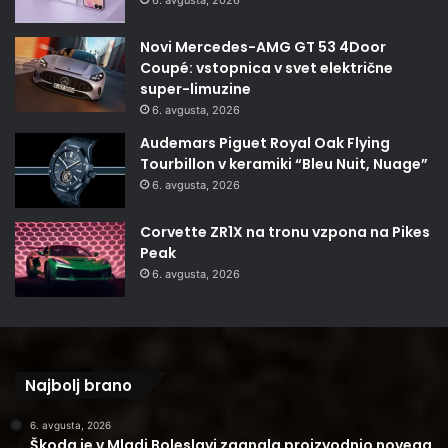
Novi Mercedes-AMG GT 53 4Door
Coupé: vstopnica v svet električne
super-limuzine
6. avgusta, 2026
Audemars Piguet Royal Oak Flying
Tourbillon v keramiki “Bleu Nuit, Nuage”
6. avgusta, 2026
Corvette ZR1X na tronu vzpona na Pikes
Peak
6. avgusta, 2026
Najbolj brano
6. avgusta, 2026
Škoda je v Mladi Boleslavi zagnala proizvodnjo novega