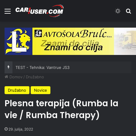
Meni
Switch
Iš
TEST - Tehnika: Vantrue JS3
Domov
/
Družabno
Družabno
Novice
Plesna terapija (Rumba la
vie / Rumba Therapy)
29. julija, 2022