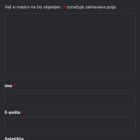
Vaš e-naslov ne bo objavljen.
*
označuje zahtevana polja
K
o
m
e
n
t
a
r
Ime
*
*
E-pošta
*
Spletišče