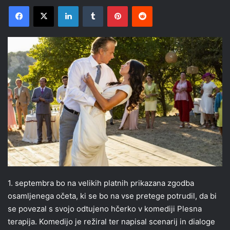
Facebook
X
LinkedIn
Tumblr
Pinterest
Reddit
1. septembra bo na velikih platnih prikazana zgodba
osamljenega očeta, ki se bo na vse pretege potrudil, da bi
se povezal s svojo odtujeno hčerko v komediji Plesna
terapija. Komedijo je režiral ter napisal scenarij in dialoge