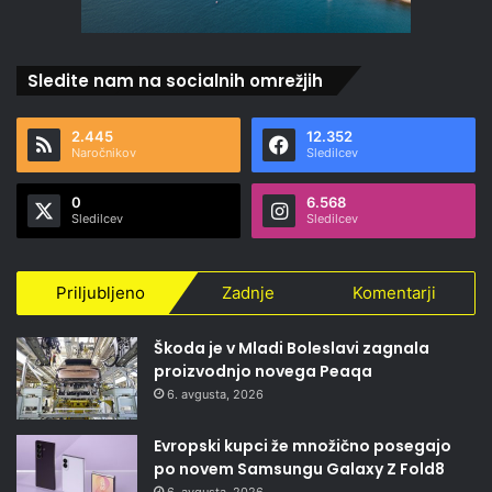
Sledite nam na socialnih omrežjih
2.445
12.352
Naročnikov
Sledilcev
0
6.568
Sledilcev
Sledilcev
Priljubljeno
Zadnje
Komentarji
Škoda je v Mladi Boleslavi zagnala
proizvodnjo novega Peaqa
6. avgusta, 2026
Evropski kupci že množično posegajo
po novem Samsungu Galaxy Z Fold8
6. avgusta, 2026