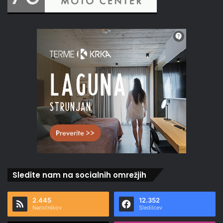
Sledite nam na socialnih omrežjih
2.445
12.352
Naročnikov
Sledilcev