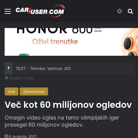
Meni
Switch
Iš
TEST - Tehnika: Vantrue JS3
Domov
/
Ure
Ure
Zanimivosti
Več kot 60 milijonov ogledov
Omegin video oglas na temo olimpijskih iger
presegel 60 milijonov ogledov.
6. avgusta, 2021