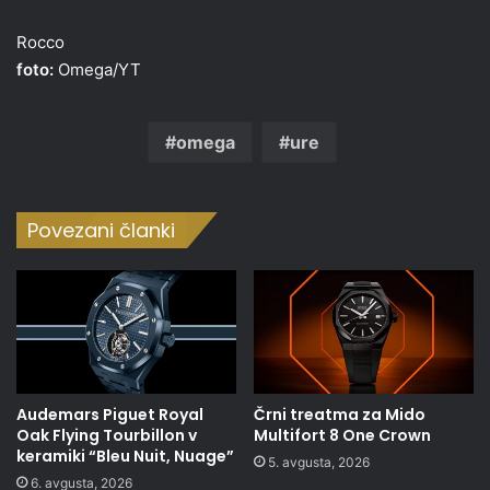
Rocco
foto:
Omega/YT
omega
ure
Povezani članki
Audemars Piguet Royal
Črni treatma za Mido
Oak Flying Tourbillon v
Multifort 8 One Crown
keramiki “Bleu Nuit, Nuage”
5. avgusta, 2026
6. avgusta, 2026