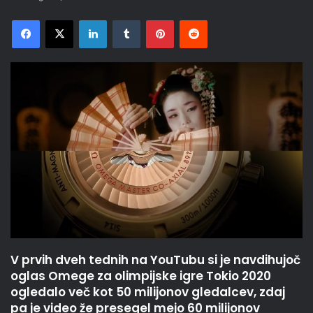
Facebook
X
LinkedIn
Tumblr
Pinterest
Reddit
V prvih dveh tednih na YouTubu si je navdihujoč
oglas Omege za olimpijske igre Tokio 2020
ogledalo več kot 50 milijonov gledalcev, zdaj
pa je video že presegel mejo 60 milijonov