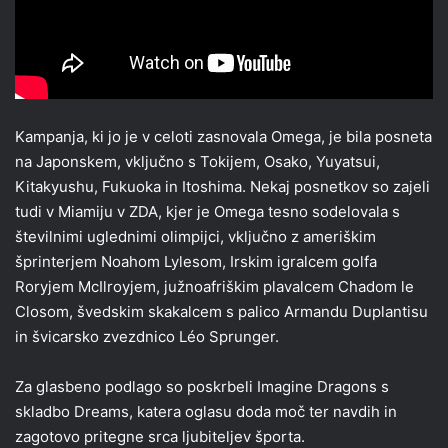
Kampanja, ki jo je v celoti zasnovala Omega, je bila posneta
na Japonskem, vključno s Tokijem, Osako, Yuyatsui,
Kitakyushu, Fukuoka in Itoshima. Nekaj ​​posnetkov so zajeli
tudi v Miamiju v ZDA, kjer je Omega tesno sodelovala s
številnimi uglednimi olimpijci, vključno z ameriškim
šprinterjem Noahom Lylesom, Irskim igralcem golfa
Roryjem McIlroyjem, južnoafriškim plavalcem Chadom le
Closom, švedskim skakalcem s palico Armandu Duplantisu
in švicarsko zvezdnico Léo Sprunger.
Za glasbeno podlago so poskrbeli Imagine Dragons s
skladbo Dreams, katera oglasu doda moč ter navdih in
zagotovo pritegne srca ljubiteljev športa.