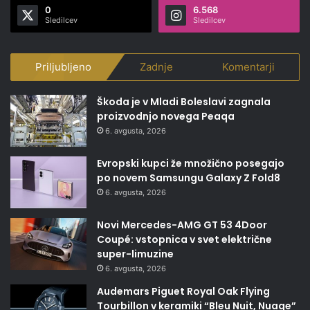
0
6.568
Sledilcev
Sledilcev
Priljubljeno
Zadnje
Komentarji
Škoda je v Mladi Boleslavi zagnala
proizvodnjo novega Peaqa
6. avgusta, 2026
Evropski kupci že množično posegajo
po novem Samsungu Galaxy Z Fold8
6. avgusta, 2026
Novi Mercedes-AMG GT 53 4Door
Coupé: vstopnica v svet električne
super-limuzine
6. avgusta, 2026
Audemars Piguet Royal Oak Flying
Tourbillon v keramiki “Bleu Nuit, Nuage”