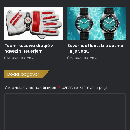
Team Ikuzawa drugič v
Severnoatlantski treatma
navezi s Heuerjem
linije SeaQ
4. avgusta, 2026
3. avgusta, 2026
Dodaj odgovor
Vaš e-naslov ne bo objavljen.
*
označuje zahtevana polja
K
o
m
e