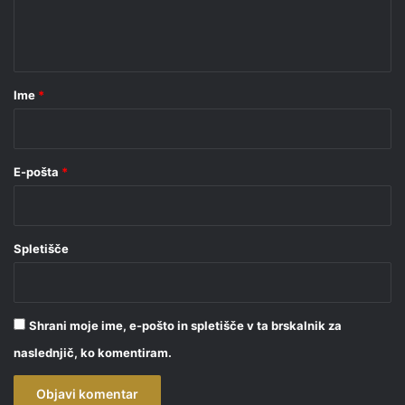
n
t
a
r
Ime
*
*
E-pošta
*
Spletišče
Shrani moje ime, e-pošto in spletišče v ta brskalnik za
naslednjič, ko komentiram.