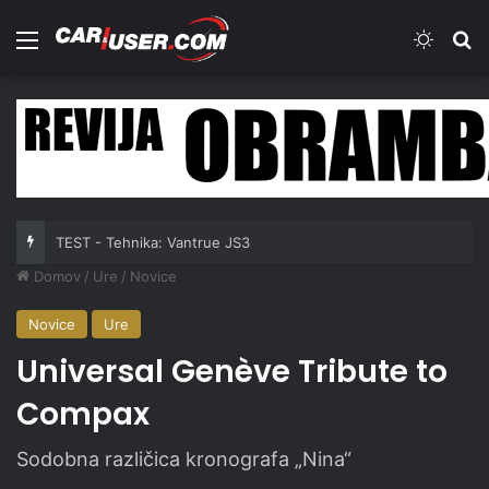
Meni
Switch
Iš
TEST - Tehnika: Vantrue JS3
Domov
/
Ure
/
Novice
Novice
Ure
Universal Genève Tribute to
Compax
Sodobna različica kronografa „Nina“