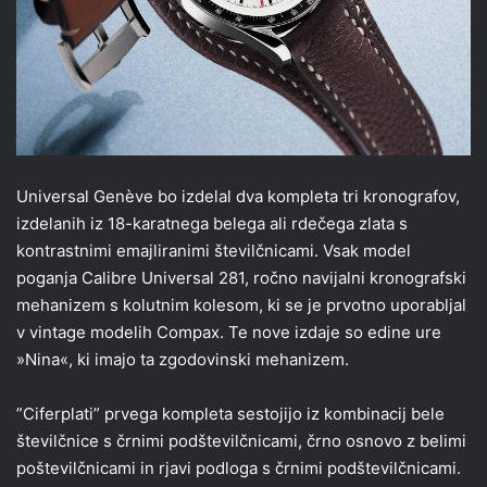
Universal Genève bo izdelal dva kompleta tri kronografov,
izdelanih iz 18-karatnega belega ali rdečega zlata s
kontrastnimi emajliranimi številčnicami. Vsak model
poganja Calibre Universal 281, ročno navijalni kronografski
mehanizem s kolutnim kolesom, ki se je prvotno uporabljal
v vintage modelih Compax. Te nove izdaje so edine ure
»Nina«, ki imajo ta zgodovinski mehanizem.
”Ciferplati” prvega kompleta sestojijo iz kombinacij bele
številčnice s črnimi podštevilčnicami, črno osnovo z belimi
poštevilčnicami in rjavi podloga s črnimi podštevilčnicami.