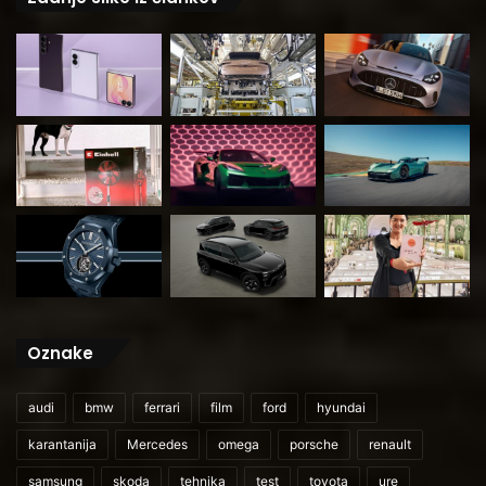
Oznake
audi
bmw
ferrari
film
ford
hyundai
karantanija
Mercedes
omega
porsche
renault
samsung
skoda
tehnika
test
toyota
ure