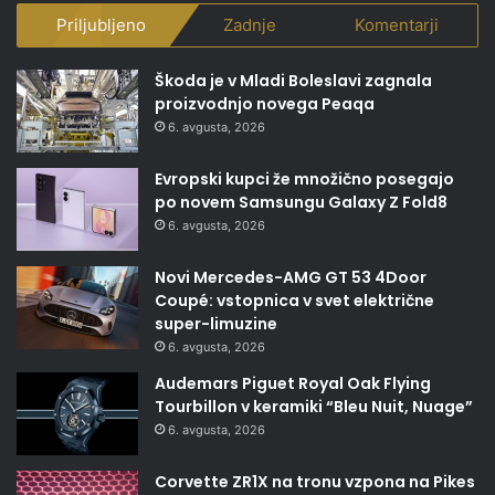
Priljubljeno
Zadnje
Komentarji
Škoda je v Mladi Boleslavi zagnala
proizvodnjo novega Peaqa
6. avgusta, 2026
Evropski kupci že množično posegajo
po novem Samsungu Galaxy Z Fold8
6. avgusta, 2026
Novi Mercedes-AMG GT 53 4Door
Coupé: vstopnica v svet električne
super-limuzine
6. avgusta, 2026
Audemars Piguet Royal Oak Flying
Tourbillon v keramiki “Bleu Nuit, Nuage”
6. avgusta, 2026
Corvette ZR1X na tronu vzpona na Pikes