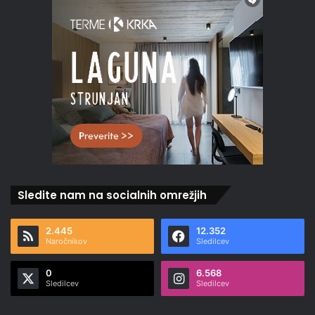
Sledite nam na socialnih omrežjih
2.445
12.352
Naročnikov
Sledilcev
0
6.568
Sledilcev
Sledilcev