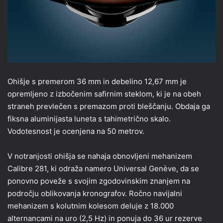
Ohišje s premerom 36 mm in debelino 12,67 mm je
opremljeno z izbočenim safirnim steklom, ki je na obeh
straneh prevlečen s premazom proti bleščanju. Obdaja ga
fiksna aluminijasta luneta s tahimetrično skalo.
Vodotesnost je ocenjena na 50 metrov.
V notranjosti ohišja se nahaja obnovljeni mehanizem
Calibre 281, ki odraža namero Universal Genève, da se
ponovno poveže s svojim zgodovinskim znanjem na
področju oblikovanja kronografov. Ročno navijalni
mehanizem s kolutnim kolesom deluje z 18.000
alternancami na uro (2,5 Hz) in ponuja do 36 ur rezerve