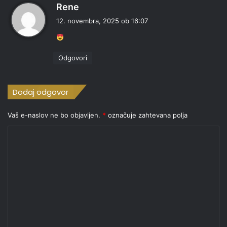
p
Rene
r
12. novembra, 2025 ob 16:07
a
v
i
Odgovori
:
Dodaj odgovor
Vaš e-naslov ne bo objavljen.
*
označuje zahtevana polja
K
o
m
e
n
t
a