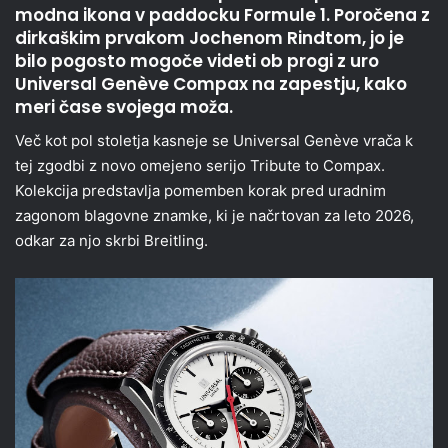
modna ikona v paddocku Formule 1. Poročena z
dirkaškim prvakom Jochenom Rindtom, jo je
bilo pogosto mogoče videti ob progi z uro
Universal Genève Compax na zapestju, kako
meri čase svojega moža.
Več kot pol stoletja kasneje se Universal Genève vrača k
tej zgodbi z novo omejeno serijo Tribute to Compax.
Kolekcija predstavlja pomemben korak pred uradnim
zagonom blagovne znamke, ki je načrtovan za leto 2026,
odkar za njo skrbi Breitling.