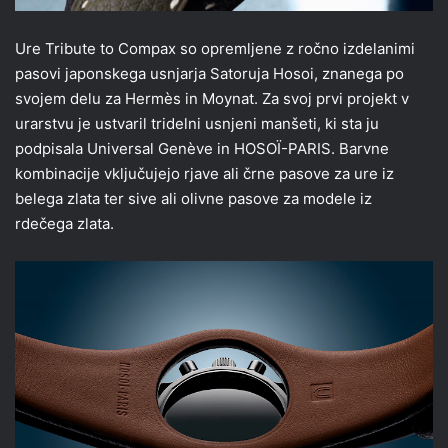
Ure Tribute to Compax so opremljene z ročno izdelanimi
pasovi japonskega usnjarja Satoruja Hosoi, znanega po
svojem delu za Hermès in Moynat. Za svoj prvi projekt v
urarstvu je ustvaril tridelni usnjeni manšeti, ki sta ju
podpisala Universal Genève in HOSOÏ-PARIS. Barvne
kombinacije vključujejo rjave ali črne pasove za ure iz
belega zlata ter sive ali olivne pasove za modele iz
rdečega zlata.