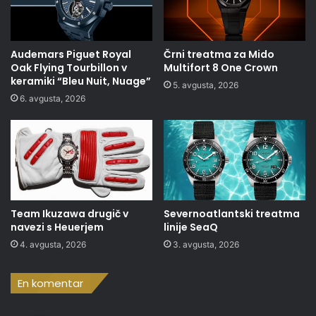
Audemars Piguet Royal
Črni treatma za Mido
Oak Flying Tourbillon v
Multifort 8 One Crown
keramiki “Bleu Nuit, Nuage”
5. avgusta, 2026
6. avgusta, 2026
Team Ikuzawa drugič v
Severnoatlantski treatma
navezi s Heuerjem
linije SeaQ
4. avgusta, 2026
3. avgusta, 2026
En komentar