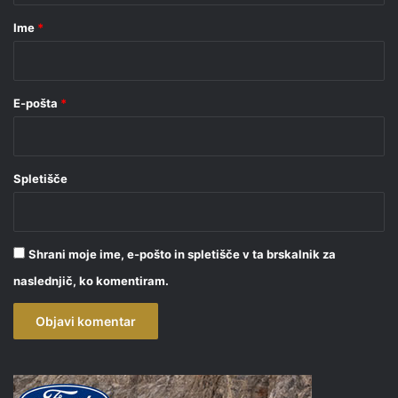
r
Ime
*
*
E-pošta
*
Spletišče
Shrani moje ime, e-pošto in spletišče v ta brskalnik za
naslednjič, ko komentiram.