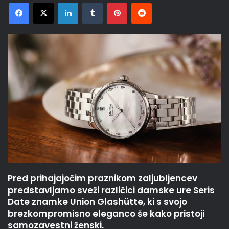
Facebook
X
LinkedIn
Tumblr
Pinterest
Reddit
Pred prihajajočim praznikom zaljubljencev
predstavljamo sveži različici damske ure Seris
Date znamke Union Glashütte, ki s svojo
brezkompromisno eleganco še kako pristoji
samozavestni ženski.