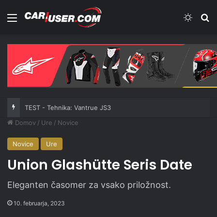
Meni
Switch
Iš
TEST - Tehnika: Vantrue JS3
Domov
/
Ure
/
Novice
Novice
Ure
Union Glashütte Seris Date
Eleganten časomer za vsako priložnost.
10. februarja, 2023