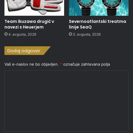
Team Ikuzawa drugič v
Severnoatlantski treatma
navezi s Heuerjem
linije SeaQ
4. avgusta, 2026
3. avgusta, 2026
Dodaj odgovor
Vaš e-naslov ne bo objavljen.
*
označuje zahtevana polja
K
o
m
e
n
t
a