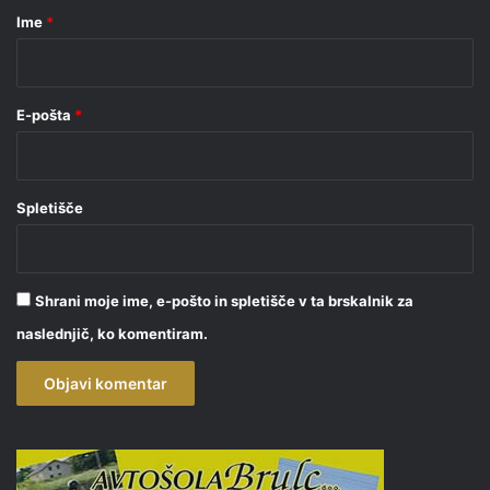
r
Ime
*
*
E-pošta
*
Spletišče
Shrani moje ime, e-pošto in spletišče v ta brskalnik za
naslednjič, ko komentiram.