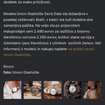
dodatek za vsako priložnost.
Modela Union Glashütte Seris Date sta dobavljiva v
posebej oblikovani škatli, v kateri sta tudi dodatna dva
zamenljiva paščka. Na voljo sta po priporočeni
maloprodajni ceni 2.490 evrov za različico z biserno
številčnico oziroma 2.390 evrov, kolikor stane verzija s
čokoladno rjavo številčnico z učinkom sončnih žarkov. Več
informacij o modelu in nakupu najdete
na spletni strani
Union Glashütte
.
Rocco
foto:
Union Glashütte