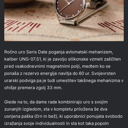
Ročno uro Seris Date poganja avtomatski mehanizem,
kaliber UNG-07.S1, ki je zavoljo silikonske vzmeti zaščiten
pred vsakodnevnimi magnetnimi polji, medtem ko se
ponaša z rezervo energije navitja do 60 ur. Svojevrsten
urarski podviga pa je tudi umestitev takšnega mehanizma v
ohišje premera zgolj 33 mm.
Glede na to, da dame rade kombinirajo uro s svojim
zunanjih izgledom, sta v kompletu priložena še dva
usnjena paška (črn in bež), ki uporabnici ponujata svobodo
izražanja svoje individualnosti in sta kot taka popoln