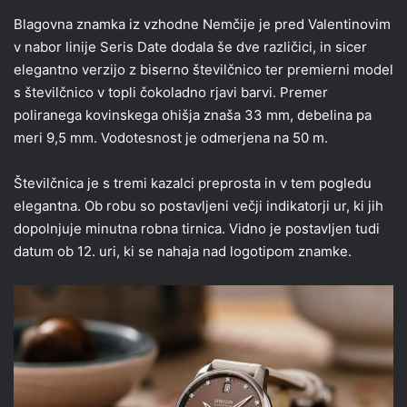
Blagovna znamka iz vzhodne Nemčije je pred Valentinovim
v nabor linije Seris Date dodala še dve različici, in sicer
elegantno verzijo z biserno številčnico ter premierni model
s številčnico v topli čokoladno rjavi barvi. Premer
poliranega kovinskega ohišja znaša 33 mm, debelina pa
meri 9,5 mm. Vodotesnost je odmerjena na 50 m.
Številčnica je s tremi kazalci preprosta in v tem pogledu
elegantna. Ob robu so postavljeni večji indikatorji ur, ki jih
dopolnjuje minutna robna tirnica. Vidno je postavljen tudi
datum ob 12. uri, ki se nahaja nad logotipom znamke.