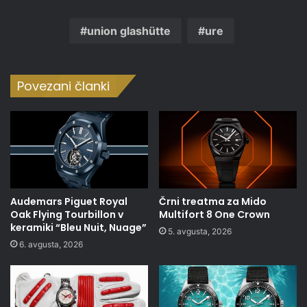
union glashütte
ure
Povezani članki
Audemars Piguet Royal
Črni treatma za Mido
Oak Flying Tourbillon v
Multifort 8 One Crown
keramiki “Bleu Nuit, Nuage”
5. avgusta, 2026
6. avgusta, 2026