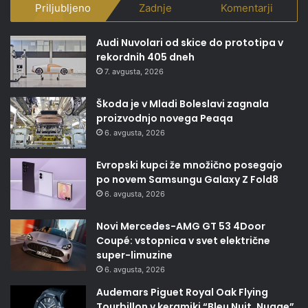
Priljubljeno
Zadnje
Komentarji
Audi Nuvolari od skice do prototipa v
rekordnih 405 dneh
7. avgusta, 2026
Škoda je v Mladi Boleslavi zagnala
proizvodnjo novega Peaqa
6. avgusta, 2026
Evropski kupci že množično posegajo
po novem Samsungu Galaxy Z Fold8
6. avgusta, 2026
Novi Mercedes-AMG GT 53 4Door
Coupé: vstopnica v svet električne
super-limuzine
6. avgusta, 2026
Audemars Piguet Royal Oak Flying
Tourbillon v keramiki “Bleu Nuit, Nuage”