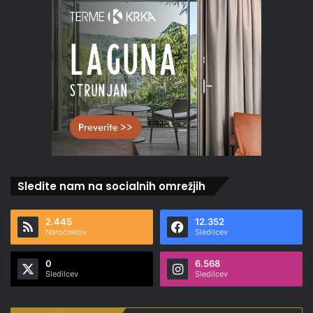
Sledite nam na socialnih omrežjih
2.445
12.352
Naročnikov
Sledilcev
0
6.568
Sledilcev
Sledilcev