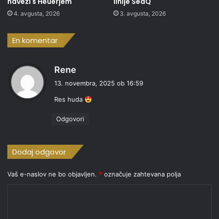
navezi s Heuerjem
linije SeaQ
4. avgusta, 2026
3. avgusta, 2026
En komentar
p
Rene
r
13. novembra, 2025 ob 16:59
a
Res huda
v
i
Odgovori
:
Dodaj odgovor
Vaš e-naslov ne bo objavljen.
*
označuje zahtevana polja
K
o