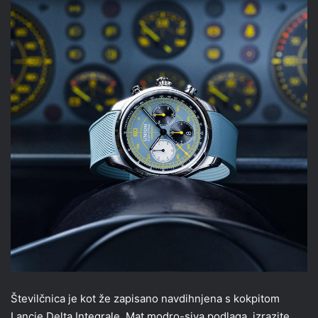
Številčnica je kot že zapisano navdihnjena s kokpitom
Lancie Delta Integrale. Mat modro-siva podlaga, izrazite