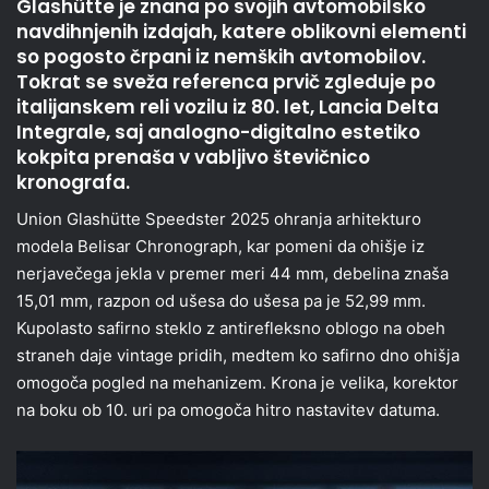
Glashütte je znana po svojih avtomobilsko
navdihnjenih izdajah, katere oblikovni elementi
so pogosto črpani iz nemških avtomobilov.
Tokrat se sveža referenca prvič zgleduje po
italijanskem reli vozilu iz 80. let, Lancia Delta
Integrale, saj analogno-digitalno estetiko
kokpita prenaša v vabljivo števičnico
kronografa.
Union Glashütte Speedster 2025 ohranja arhitekturo
modela Belisar Chronograph, kar pomeni da ohišje iz
nerjavečega jekla v premer meri 44 mm, debelina znaša
15,01 mm, razpon od ušesa do ušesa pa je 52,99 mm.
Kupolasto safirno steklo z antirefleksno oblogo na obeh
straneh daje vintage pridih, medtem ko safirno dno ohišja
omogoča pogled na mehanizem. Krona je velika, korektor
na boku ob 10. uri pa omogoča hitro nastavitev datuma.