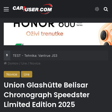
Meni
Switch
Iš
TEST - Tehnika: Vantrue JS3
Domov
/
Ure
/
Novice
Novice
Ure
Union Glashütte Belisar
Chronograph Speedster
Limited Edition 2025