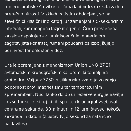
rumene arabske številke ter črna tahimetrska skala za hiter
preračun hitrosti. V skladu s tistim obdobjem, so na
številčnici klasični indikatorji ur zamenjani s 5-sekundnimi
intervali, kar omogoča lažje merjenje. Črno prevlečena
kazalca napolnjena z luminiscenčnim materialom
zagotavljata kontrast, rumeni poudarki pa izboljšujejo
berljivost ter celosten videz.
Ura je opremljena z mehanizmom Union UNG-27.S1,
avtomatskim kronografskim kalibrom, ki temelji na
arhitekturi Valjoux 7750, s silikonsko vzmetjo za večjo
odpornost proti magnetizmu ter temperaturnim
spremembam. Nudi lahko do 65 ur rezerve enrgije navitja
in vse funkcije, ki naj bi jih športen kronograf vseboval:
centralne sekunde, 30-minutni in 12-urni števec, tekoče
sekunde in datum (z ustavitvijo sekund za natančno
nastavitev).