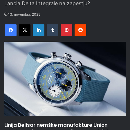
Lancia Delta Integrale na zapestju?
13. novembra, 2025
Facebook
X
LinkedIn
Tumblr
Pinterest
Reddit
Linija Belisar nemške manufakture Union