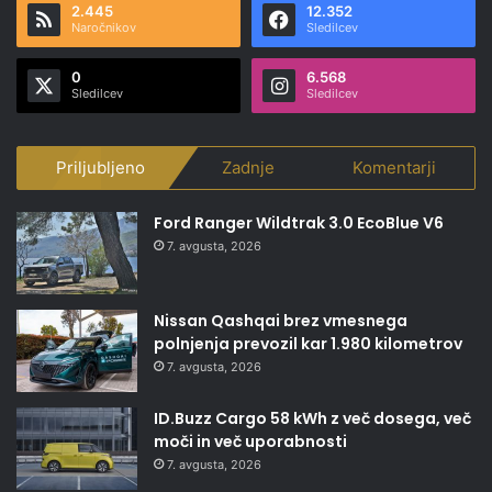
2.445
12.352
Naročnikov
Sledilcev
0
6.568
Sledilcev
Sledilcev
Priljubljeno
Zadnje
Komentarji
Ford Ranger Wildtrak 3.0 EcoBlue V6
7. avgusta, 2026
Nissan Qashqai brez vmesnega
polnjenja prevozil kar 1.980 kilometrov
7. avgusta, 2026
ID.Buzz Cargo 58 kWh z več dosega, več
moči in več uporabnosti
7. avgusta, 2026