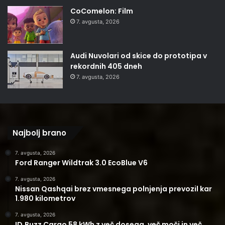
CoComelon: Film
7. avgusta, 2026
Audi Nuvolari od skice do prototipa v
rekordnih 405 dneh
7. avgusta, 2026
Najbolj brano
7. avgusta, 2026
Ford Ranger Wildtrak 3.0 EcoBlue V6
7. avgusta, 2026
Nissan Qashqai brez vmesnega polnjenja prevozil kar
1.980 kilometrov
7. avgusta, 2026
ID.Buzz Cargo 58 kWh z več dosega, več moči in več