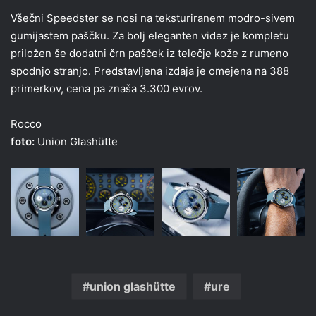
Všečni Speedster se nosi na teksturiranem modro-sivem
gumijastem paščku. Za bolj eleganten videz je kompletu
priložen še dodatni črn pašček iz telečje kože z rumeno
spodnjo stranjo. Predstavljena izdaja je omejena na 388
primerkov, cena pa znaša 3.300 evrov.
Rocco
foto:
Union Glashütte
union glashütte
ure