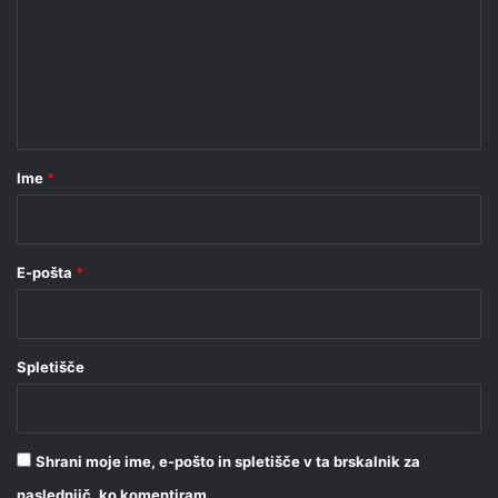
m
e
n
t
a
r
Ime
*
*
E-pošta
*
Spletišče
Shrani moje ime, e-pošto in spletišče v ta brskalnik za
naslednjič, ko komentiram.