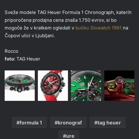
Sveže modele TAG Heuer Formula 1 Chronograph, katerih
priporočena prodajna cena znaša 1.750 evrov, si bo
mogoče že v kratkem ogledati v
butiku Slowatch 1991
na
Čopovi ulici v Ljubljani.
Rocco
foto:
TAG Heuer
formula 1
kronograf
tag heuer
ure