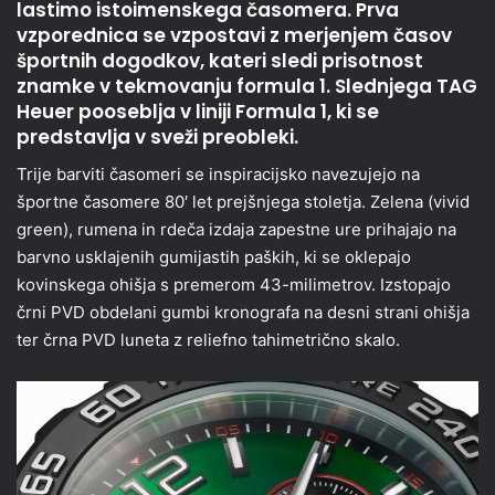
lastimo istoimenskega časomera. Prva
vzporednica se vzpostavi z merjenjem časov
športnih dogodkov, kateri sledi prisotnost
znamke v tekmovanju formula 1. Slednjega TAG
Heuer pooseblja v liniji Formula 1, ki se
predstavlja v sveži preobleki.
Trije barviti časomeri se inspiracijsko navezujejo na
športne časomere 80′ let prejšnjega stoletja. Zelena (vivid
green), rumena in rdeča izdaja zapestne ure prihajajo na
barvno usklajenih gumijastih paških, ki se oklepajo
kovinskega ohišja s premerom 43-milimetrov. Izstopajo
črni PVD obdelani gumbi kronografa na desni strani ohišja
ter črna PVD luneta z reliefno tahimetrično skalo.