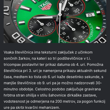
Vsaka številčnica ima teksturni zaključek z učinkom
sončnih žarkov, na kateri so tri podštevilčnice v t.i.
tricompax postavitvi ter prikaz datuma ob 4. uri. Pomožna
številčnica pri 3. uri je namenjena prikazu aktualnih sekund
časa, medtem ko tista ob 6. uri kaže desetinko sekunde, s
manjše številčnice ob 9. uri pa je možno nadzorovati 30-
minutno obdobje. Celostno podobo zaključuje gravirana
hrbtna stran ohišja v stilu šahovnice dirkaške zastave,
vodotesnost je odmerjena na 200 metrov, za pogon funkcij
ure pa skrbi kvarčni mehanizem.