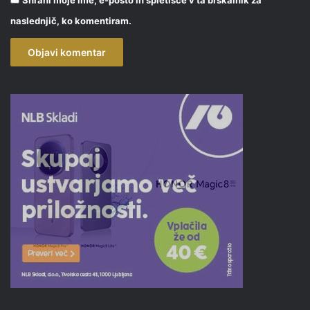
Shrani moje ime, e-pošto in spletišče v ta brskalnik za
naslednjič, ko komentiram.