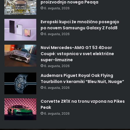
proizvodnjo novega Peaqa
6. avgusta, 2026
Evropski kupci že množično posegajo
po novem Samsungu Galaxy Z Fold8
6. avgusta, 2026
Novi Mercedes-AMG GT 53 4Door
Coupé: vstopnica v svet električne
super-limuzine
6. avgusta, 2026
Audemars Piguet Royal Oak Flying
Tourbillon v keramiki “Bleu Nuit, Nuage”
6. avgusta, 2026
Corvette ZR1X na tronu vzpona na Pikes
Peak
6. avgusta, 2026