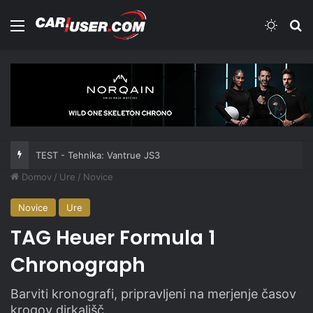
Meni
Switch
Iš
TEST - Tehnika: Vantrue JS3
Domov
/
Ure
/
Novice
Novice
Ure
TAG Heuer Formula 1
Chronograph
Barviti kronografi, pripravljeni na merjenje časov
krogov dirkališč.