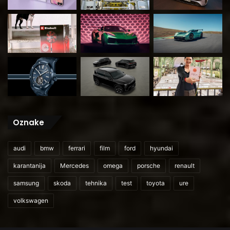
Oznake
audi
bmw
ferrari
film
ford
hyundai
karantanija
Mercedes
omega
porsche
renault
samsung
skoda
tehnika
test
toyota
ure
volkswagen