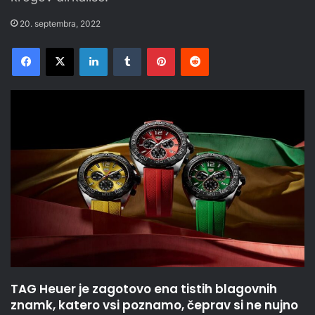
20. septembra, 2022
Facebook
X
LinkedIn
Tumblr
Pinterest
Reddit
TAG Heuer je zagotovo ena tistih blagovnih
znamk, katero vsi poznamo, čeprav si ne nujno