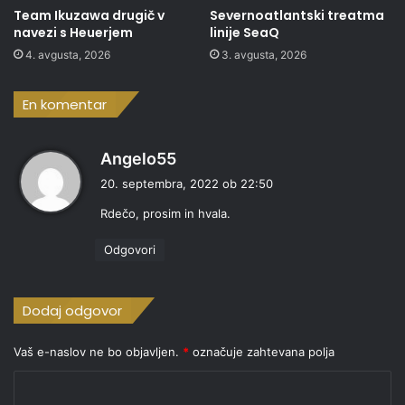
Team Ikuzawa drugič v
Severnoatlantski treatma
navezi s Heuerjem
linije SeaQ
4. avgusta, 2026
3. avgusta, 2026
En komentar
p
Angelo55
r
20. septembra, 2022 ob 22:50
a
Rdečo, prosim in hvala.
v
i
Odgovori
:
Dodaj odgovor
Vaš e-naslov ne bo objavljen.
*
označuje zahtevana polja
K