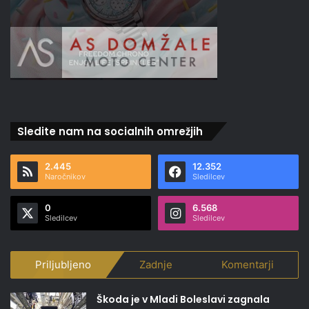
Sledite nam na socialnih omrežjih
2.445
12.352
Naročnikov
Sledilcev
0
6.568
Sledilcev
Sledilcev
Priljubljeno
Zadnje
Komentarji
Škoda je v Mladi Boleslavi zagnala