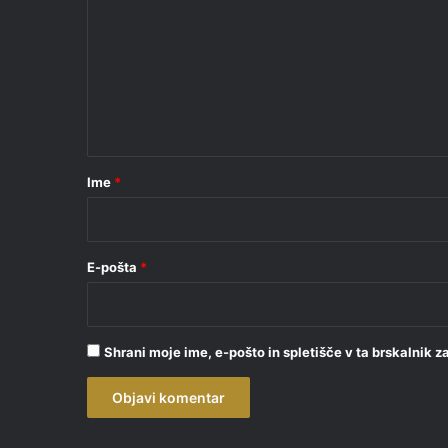
m
e
n
t
a
r
Ime
*
*
E-pošta
*
Shrani moje ime, e-pošto in spletišče v ta brskalnik 