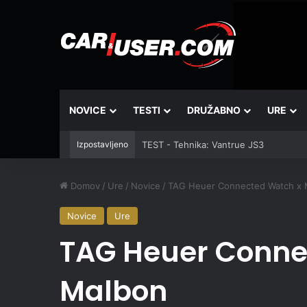
NOVICE
TESTI
DRUŽABNO
URE
Izpostavljeno
TEST - Tehnika: Vantrue JS3
Domov
/
Ure
/
Novice
/
TAG Heuer Connected Watch x 
Novice
Ure
TAG Heuer Conne
Malbon