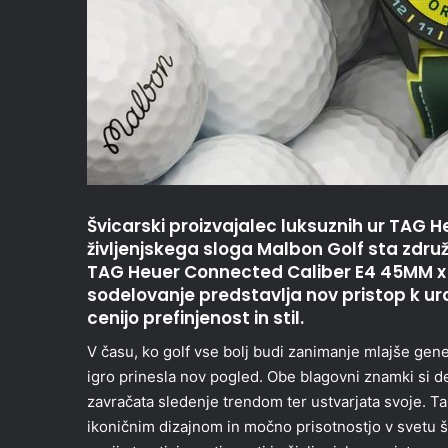
Švicarski proizvajalec luksuznih ur TAG 
življenjskega sloga Malbon Golf sta združ
TAG Heuer Connected Caliber E4 45MM x M
sodelovanje predstavlja nov pristop k ura
cenijo prefinjenost in stil.
V času, ko golf vse bolj budi zanimanje mlajše gene
igro prinesla nov pogled. Obe blagovni znamki si de
zavračata sledenje trendom ter ustvarjata svoje. T
ikoničnim dizajnom in močno prisotnostjo v svetu