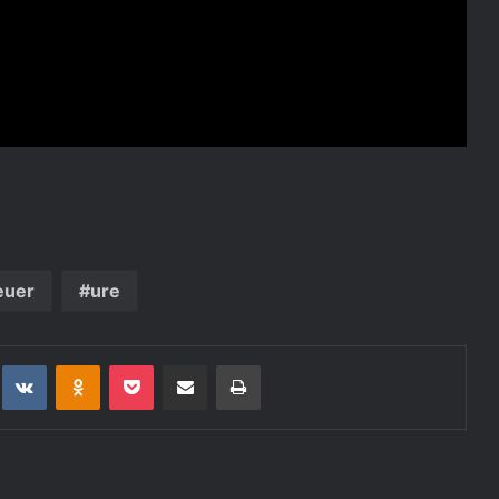
euer
ure
t
eddit
VKontakte
Odnoklassniki
Pocket
Deli po epošti
Natisni