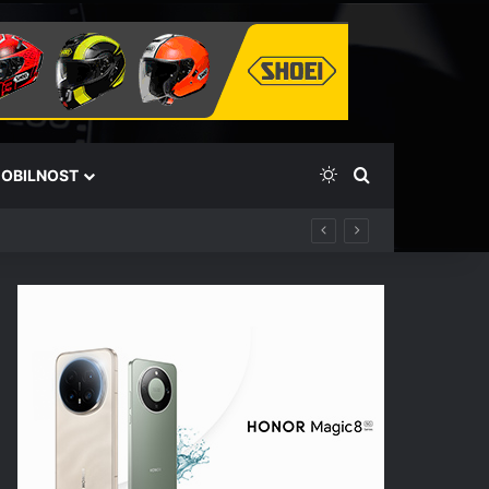
Switch skin
Išči
OBILNOST