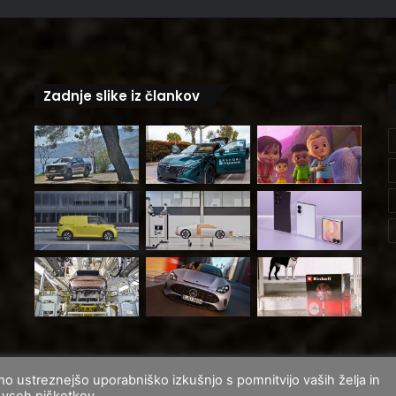
Zadnje slike iz člankov
mo ustreznejšo uporabniško izkušnjo s pomnitvijo vaših želja in
Fa
o vseh piškotkov.