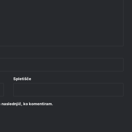
Spletišče
za naslednjič, ko komentiram.