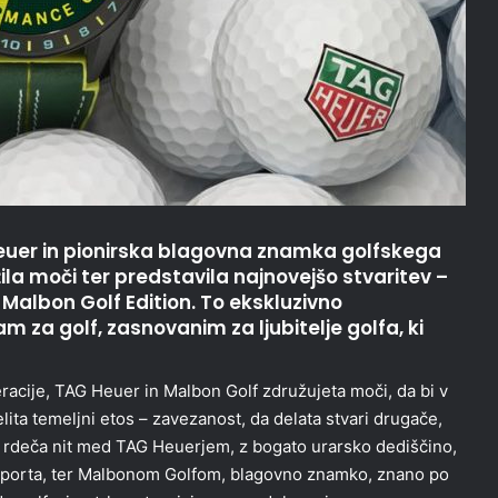
Heuer in pionirska blagovna znamka golfskega
ila moči ter predstavila najnovejšo stvaritev –
albon Golf Edition. To ekskluzivno
m za golf, zasnovanim za ljubitelje golfa, ki
racije, TAG Heuer in Malbon Golf združujeta moči, da bi v
lita temeljni etos – zavezanost, da delata stvari drugače,
a rdeča nit med TAG Heuerjem, z bogato urarsko dediščino,
 športa, ter Malbonom Golfom, blagovno znamko, znano po