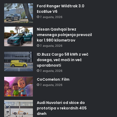
Ford Ranger Wildtrak 3.0
EcoBlue V6
7. avgusta, 2026
Nissan Qashqai brez
vmesnega polnjenja prevozil
kar 1.980 kilometrov
7. avgusta, 2026
ID.Buzz Cargo 58 kWh z več
dosega, več moči in več
uporabnosti
7. avgusta, 2026
CoComelon: Film
7. avgusta, 2026
Audi Nuvolari od skice do
prototipa v rekordnih 405
dneh