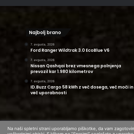
Najbolj brano
7. avgusta, 2026
Ford Ranger Wildtrak 3.0 EcoBlue V6
7. avgusta, 2026
Nissan Qashqai brez vmesnega polnjenja
prevozil kar 1.980 kilometrov
7. avgusta, 2026
ID.Buzz Cargo 58 kWh z več dosega, več moči in
več uporabnosti
Na naši spletni strani uporabljamo piškotke, da vam zagotovi
© 2026
CarAndUser.com
večkratnimi obiski. S klikom na “Sprejmi” soglašate z uporab