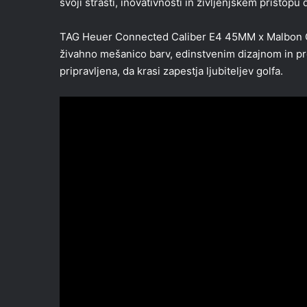
svoji strasti, inovativnosti in življenjskem pristopu
TAG Heuer Connected Caliber E4 45MM x Malbon Golf E
živahno mešanico barv, edinstvenim dizajnom in pre
pripravljena, da krasi zapestja ljubiteljev golfa.