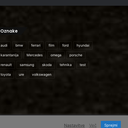
Oznake
audi
bmw
ferrari
film
ford
hyundai
karantanija
Mercedes
omega
porsche
renault
samsung
skoda
tehnika
test
toyota
ure
volkswagen
cebook
Instagram
TikTok
Domov
O nas
Cenik storitev
Pogoji uporabe
Nastavitve
Več
Sprejmi