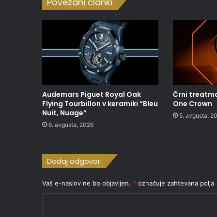
Povezani članki
Audemars Piguet Royal Oak
Črni treatma
Flying Tourbillon v keramiki “Bleu
One Crown
Nuit, Nuage”
5. avgusta, 2
6. avgusta, 2026
Dodaj odgovor
Vaš e-naslov ne bo objavljen.
*
označuje zahtevana polja
K
o