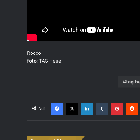
Rocco
foto:
TAG Heuer
tag h
Facebook
X
LinkedIn
Tumblr
Pinteres
R
Deli