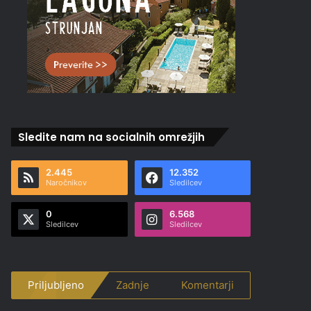
Sledite nam na socialnih omrežjih
2.445
12.352
Naročnikov
Sledilcev
0
6.568
Sledilcev
Sledilcev
Priljubljeno
Zadnje
Komentarji