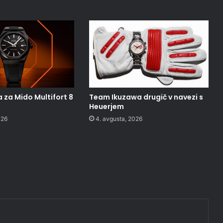
 za Mido Multifort 8
Team Ikuzawa drugič v navezi s
Heuerjem
026
4. avgusta, 2026