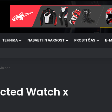
TEHNIKA
NASVETI IN VARNOST
PROSTI ČAS
E-M
Malbon
cted Watch x