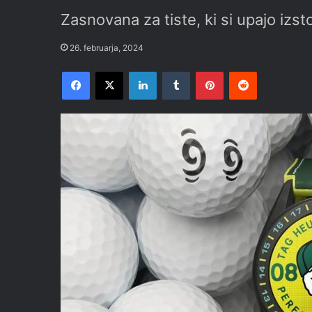
Zasnovana za tiste, ki si upajo izsto
26. februarja, 2024
Facebook
X
LinkedIn
Tumblr
Pinterest
Reddit