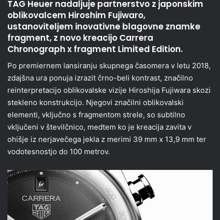
TAG Heuer nadaljuje partnerstvo z japonskim
oblikovalcem Hiroshim Fujiwaro,
ustanoviteljem inovativne blagovne znamke
fragment, z novo kreacijo Carrera
Chronograph x fragment Limited Edition.
Po premiernem lansiranju skupnega časomera v letu 2018,
zdajšna ura ponuja izrazit črno-beli kontrast, značilno
reinterpretacijo oblikovalske vizije Hiroshija Fujiwara skozi
stekleno konstrukcijo. Njegovi značilni oblikovalski
elementi, vključno s fragmentom strele, so subtilno
vključeni v številčnico, medtem ko je kreacija zavita v
ohišje iz nerjavečega jekla z merimi 39 mm x 13,9 mm ter
vodotesnostjo do 100 metrov.