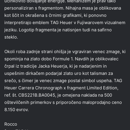
učinkovito dovajanje energije. Mehanizem je prav tako
personaliziran s fragmentom. Nihajna masa je oblikovana
kot ščit in okrašena s črnimi grafikami, ki ponovno
interpretirajo emblem TAG Heuer v Fujiwarovem vizualnem
jeziku. Logotip fragmenta je natisnjen tudi na safirno
steklo.
Okoli roba zadnje strani ohišja je vgraviran venec zmage, ki
spominja na zlato dobo Formule 1. Navdih je oblikovalec
črpal iz tradicije Jacka Heuerja, ki je nadarjenim in
uspešnim dirkačem podarjal zlato uro kot talisman za
srečo, s čimer je venec zmage postal simbol uspeha. TAG
Heuer Carrera Chronograph x fragment Limited Edition,
ref. št. CBS221B.BA0045, je omejena naklada na 500
oštevilčenih primerkov s priporočeno maloprodajno ceno
8.150 evrov.
Rocco