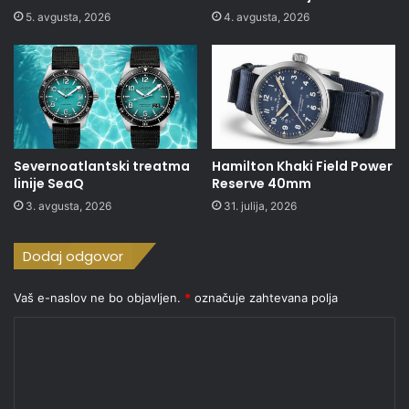
5. avgusta, 2026
4. avgusta, 2026
Severnoatlantski treatma
Hamilton Khaki Field Power
linije SeaQ
Reserve 40mm
3. avgusta, 2026
31. julija, 2026
Dodaj odgovor
Vaš e-naslov ne bo objavljen.
*
označuje zahtevana polja
K
o
m