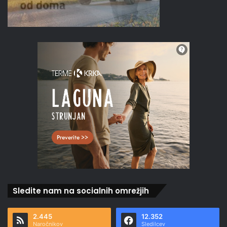
Sledite nam na socialnih omrežjih
2.445
12.352
Naročnikov
Sledilcev