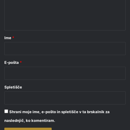
e
n
t
a
r
Ime
*
*
E-pošta
*
Spletišče
Shrani moje ime, e-pošto in spletišče v ta brskalnik za
naslednjič, ko komentiram.