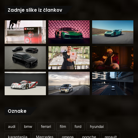
Zadnje slike iz člankov
Oznake
audi
bmw
ferrari
film
ford
hyundai
karantanija
Mercedes
omega
porsche
renault