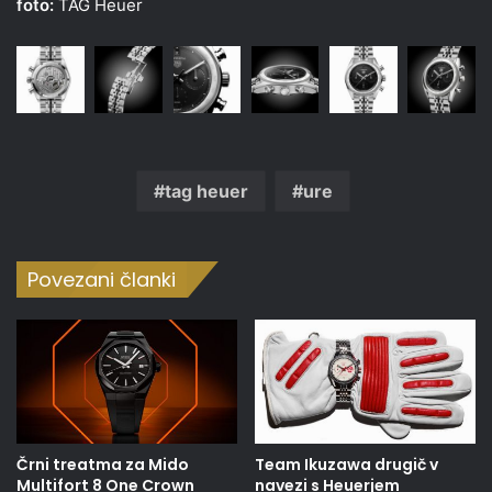
foto:
TAG Heuer
tag heuer
ure
Povezani članki
Črni treatma za Mido
Team Ikuzawa drugič v
Multifort 8 One Crown
navezi s Heuerjem