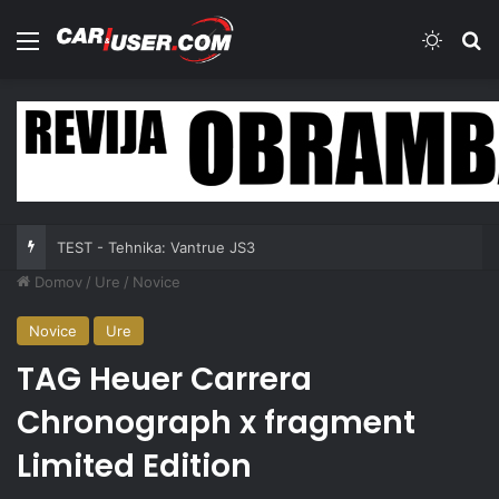
Meni
Switch
Iš
TEST - Tehnika: Vantrue JS3
Domov
/
Ure
/
Novice
Novice
Ure
TAG Heuer Carrera
Chronograph x fragment
Limited Edition