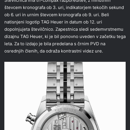
Številčnica ima tri-compax razporeditev, z minutnim
števcem kronografa ob 3. uri, indikatorjem tekočih sekund
ob 6. uri in urnim števcem kronografa ob 9. uri. Beli
natisnjeni logotip TAG Heuer in datum ob 12. uri
dopolnjujeta številčnico. Zapestnica sledi sedemvrstnemu
dizajnu TAG Heuer, ki je bil ponovno uveden v začetku tega
leta. Za to izdajo je bila predelana s črnim PVD na
osrednjih členih, da odraža kontrastni videz ure.