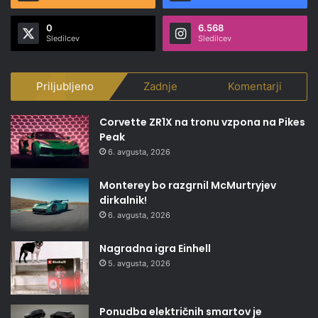
0
6.568
Sledilcev
Sledilcev
Priljubljeno
Zadnje
Komentarji
Corvette ZR1X na tronu vzpona na Pikes
Peak
6. avgusta, 2026
Monterey bo razgrnil McMurtryjev
dirkalnik!
6. avgusta, 2026
Nagradna igra Einhell
5. avgusta, 2026
Ponudba električnih smartov je