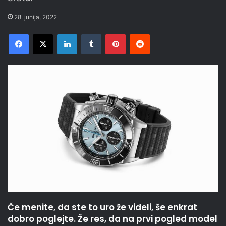
28. junija, 2022
Facebook
X
LinkedIn
Tumblr
Pinterest
Reddit
Če menite, da ste to uro že videli, še enkrat
dobro poglejte. Že res, da na prvi pogled model