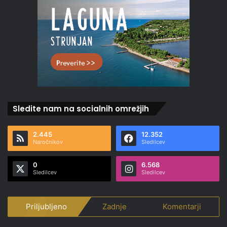
Sledite nam na socialnih omrežjih
2.445
12.352
Naročnikov
Sledilcev
0
6.568
Sledilcev
Sledilcev
Priljubljeno
Zadnje
Komentarji