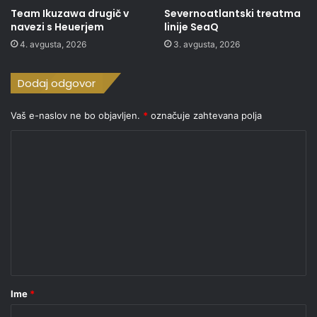
Team Ikuzawa drugič v
Severnoatlantski treatma
navezi s Heuerjem
linije SeaQ
4. avgusta, 2026
3. avgusta, 2026
Dodaj odgovor
Vaš e-naslov ne bo objavljen.
*
označuje zahtevana polja
K
o
m
e
n
t
a
r
Ime
*
*