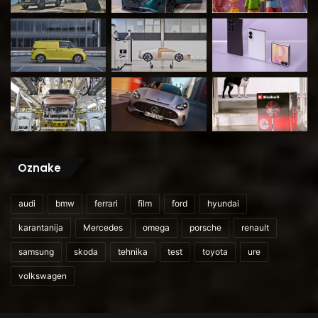
Oznake
audi
bmw
ferrari
film
ford
hyundai
karantanija
Mercedes
omega
porsche
renault
samsung
skoda
tehnika
test
toyota
ure
volkswagen