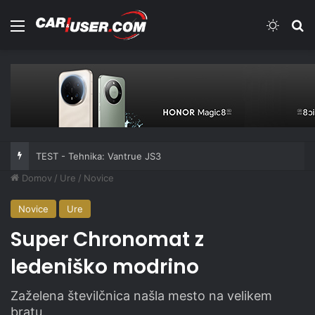
Meni
Switch
Iš
TEST - Tehnika: Vantrue JS3
Domov
/
Ure
/
Novice
Novice
Ure
Super Chronomat z
ledeniško modrino
Zaželena številčnica našla mesto na velikem
bratu.