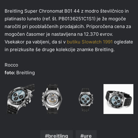
Breitling Super Chronomat B01 44 z modro številčnico in
platinasto luneto (ref. št. PB0136251C1S1) je že mogoče
naročiti pri pooblaščenih prodajalcih. Priporočena cena za
mogočen časomer je nastavljena na 12.370 evrov.
Vsekakor pa vabljeni, da si v
butiku Slowatch 1991
ogledate
in preizkusite še druge kolekcije znamke Breitling.
Rocco
foto:
Breitling
breitling
ure