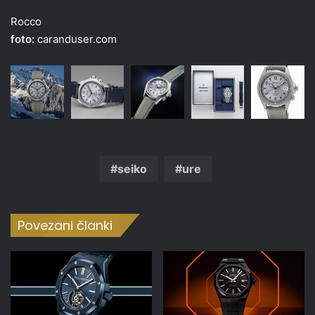
Rocco
foto:
caranduser.com
seiko
ure
Povezani članki