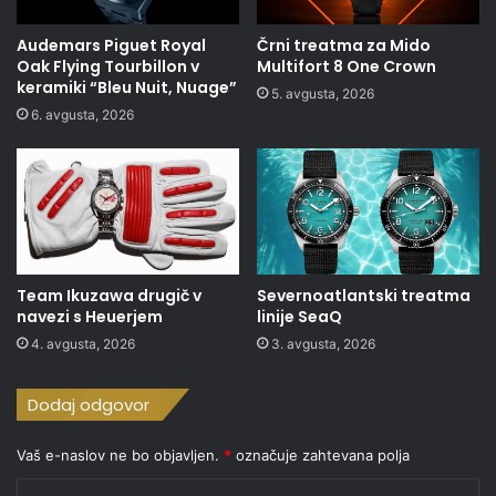
Audemars Piguet Royal
Črni treatma za Mido
Oak Flying Tourbillon v
Multifort 8 One Crown
keramiki “Bleu Nuit, Nuage”
5. avgusta, 2026
6. avgusta, 2026
Team Ikuzawa drugič v
Severnoatlantski treatma
navezi s Heuerjem
linije SeaQ
4. avgusta, 2026
3. avgusta, 2026
Dodaj odgovor
Vaš e-naslov ne bo objavljen.
*
označuje zahtevana polja
K