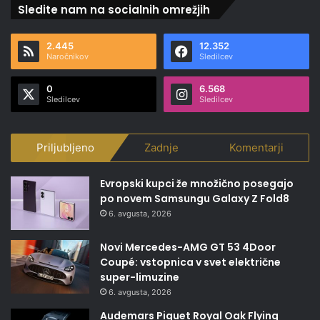
Sledite nam na socialnih omrežjih
2.445
12.352
Naročnikov
Sledilcev
0
6.568
Sledilcev
Sledilcev
Priljubljeno
Zadnje
Komentarji
Evropski kupci že množično posegajo
po novem Samsungu Galaxy Z Fold8
6. avgusta, 2026
Novi Mercedes-AMG GT 53 4Door
Coupé: vstopnica v svet električne
super-limuzine
6. avgusta, 2026
Audemars Piguet Royal Oak Flying