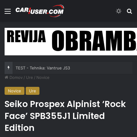
Meni
Switch
Iš
TEST - Tehnika: Vantrue JS3
Domov
/
Ure
/
Novice
Novice
Ure
Seiko Prospex Alpinist ‘Rock
Face’ SPB355J1 Limited
Edition