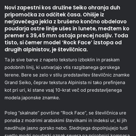
Novi zapestni kos družine Seiko ohranja duh
pripomočka za odčitek časa. Ohišje iz
nerjavečega jekla z brušeno končno obdelavo
poudarja ostre linije ušes in lunete, medtem ko
premer s 39,45 mm ostaja precej nosljiv. Toda
tisto, si čemer model ‘Rock Face’ izstopa od
drugih alpinistov, je številčnica.
Ta je sive barve z napeto teksturo izboklin in praskam
podobnih linij, ki ustvarjajo vtis razgibanega gorskega
terene. Bere se zelo v stilu predstavitev številčnic znamke
Grand Seiko, čeprav tekstura Alpinista ni tako prefinjena
kot pri uri, ki stane vsaj 10-krat več od predstavljenega
modela japonske znamke.
Poleg ”skalnate” površine “Rock Face”, se številčnica ure
ponaša z modrimi arabskimi številkami in indeksi ur, ki jih
navdihuje jasno gorsko nebo. Slednjega dopolnjujejo tudi
svetlo modri poudarki oznak severa na prirobnici kompasa