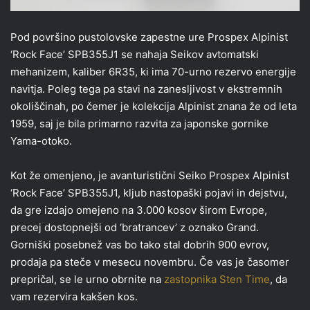
Pod površino pustolovske zapestne ure Prospex Alpinist
‘Rock Face’ SPB355J1 se nahaja Seikov avtomatski
mehanizem, kaliber 6R35, ki ima 70-urno rezervo energije
navitja. Poleg tega pa stavi na zanesljivost v ekstremnih
okoliščinah, po čemer je kolekcija Alpinist znana že od leta
1959, saj je bila primarno razvita za japonske gornike
Yama-otoko.
Kot že omenjeno, je avanturistični Seiko Prospex Alpinist
‘Rock Face’ SPB355J1, kljub nastopaški pojavi in dejstvu,
da gre izdajo omejeno na 3.000 kosov širom Evrope,
precej dostopnejši od ‘bratrancev’ z oznako Grand.
Gorniški posebnež vas bo tako stal dobrih 900 evrov,
prodaja pa steče v mesecu novembru. Če vas je časomer
prepričal, se le urno obrnite na
zastopnika Sten Time
, da
vam rezervira kakšen kos.