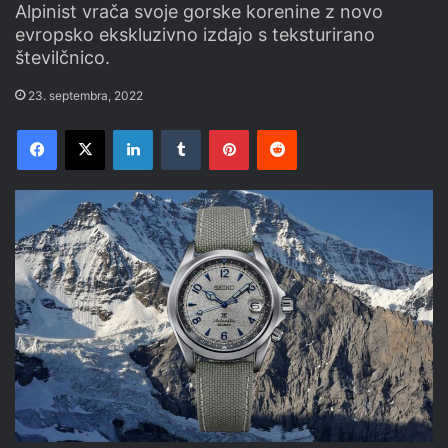
Alpinist vrača svoje gorske korenine z novo
evropsko ekskluzivno izdajo s teksturirano
številčnico.
23. septembra, 2022
Facebook
X
LinkedIn
Tumblr
Pinterest
Reddit