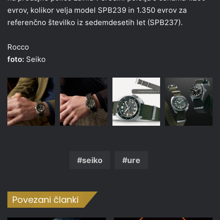
evrov, kolikor velja model SPB239 in 1.350 evrov za
referenčno številko iz sedemdesetih let (SPB237).
Rocco
foto:
Seiko
seiko
ure
Povezani članki