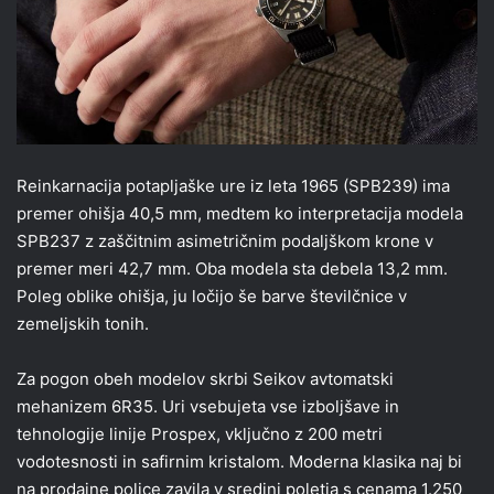
Reinkarnacija potapljaške ure iz leta 1965 (SPB239) ima
premer ohišja 40,5 mm, medtem ko interpretacija modela
SPB237 z zaščitnim asimetričnim podaljškom krone v
premer meri 42,7 mm. Oba modela sta debela 13,2 mm.
Poleg oblike ohišja, ju ločijo še barve številčnice v
zemeljskih tonih.
Za pogon obeh modelov skrbi Seikov avtomatski
mehanizem 6R35. Uri vsebujeta vse izboljšave in
tehnologije linije Prospex, vključno z 200 metri
vodotesnosti in safirnim kristalom. Moderna klasika naj bi
na prodajne police zavila v sredini poletja s cenama 1.250