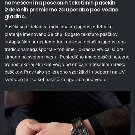
nameščeni na posebnih tekstilnih paščkih
izdelanih premierno za uporabo pod vodno
gladino.
Paščki so izdelani s tradicionalno japonsko tehniko
pletenja imenovano Seichu. Bogato teksturo paščkov
potapljaških ur najdemo tudi na kosu oblačila japonskega
tradicionalnega športa – “obijime”, okrasna vrvica, ki drži
kimono na svojem mestu. Posledično imajo paščki natezno
trdnost skoraj štirikrat večjo od običajnih tekstilnih Seiko
paščkov. Prav tako so izredno vzdržljivi in odporni na UV
svetlobo ter so kot nalašč za uporabo pod vodo.