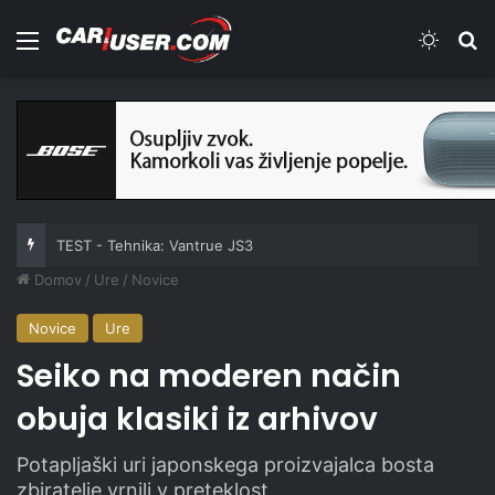
Meni
Switch
Iš
TEST - Tehnika: Vantrue JS3
Domov
/
Ure
/
Novice
Novice
Ure
Seiko na moderen način
obuja klasiki iz arhivov
Potapljaški uri japonskega proizvajalca bosta
zbiratelje vrnili v preteklost.