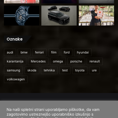
Oznake
audi
bmw
ferrari
film
ford
hyundai
karantanija
Mercedes
omega
porsche
renault
samsung
skoda
tehnika
test
toyota
ure
volkswagen
© 2026
CarAndUser.com
Na naši spletni strani uporabljamo piškotke, da vam
Domov
O nas
Cenik storitev
Pogoji uporabe
zagotovimo ustreznejšo uporabniško izkušnjo s