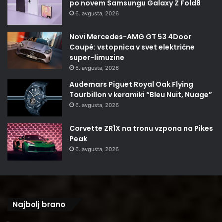
po novem Samsungu Galaxy Z Fold8
6. avgusta, 2026
Novi Mercedes-AMG GT 53 4Door
Coupé: vstopnica v svet električne
super-limuzine
6. avgusta, 2026
Audemars Piguet Royal Oak Flying
Tourbillon v keramiki “Bleu Nuit, Nuage”
6. avgusta, 2026
Corvette ZR1X na tronu vzpona na Pikes
Peak
6. avgusta, 2026
Najbolj brano