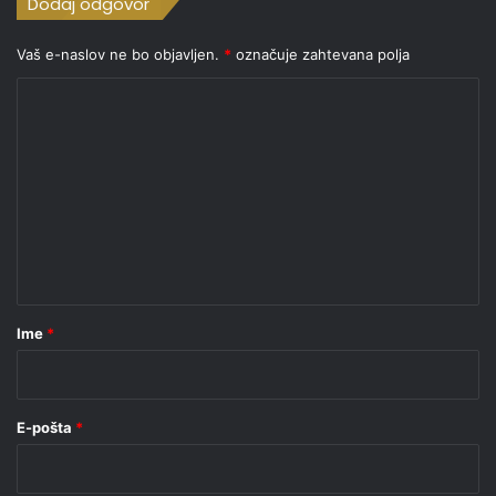
Dodaj odgovor
Vaš e-naslov ne bo objavljen.
*
označuje zahtevana polja
K
o
m
e
n
t
a
r
Ime
*
*
E-pošta
*