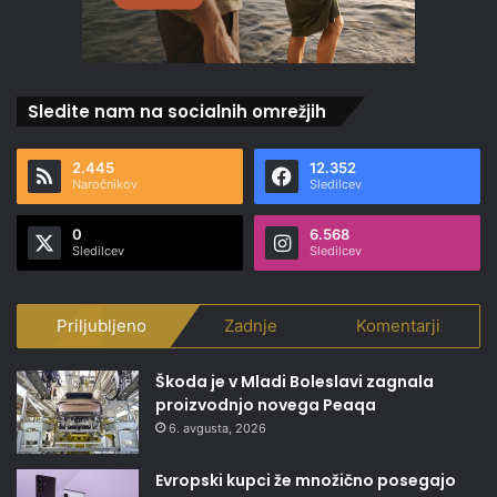
Sledite nam na socialnih omrežjih
2.445
12.352
Naročnikov
Sledilcev
0
6.568
Sledilcev
Sledilcev
Priljubljeno
Zadnje
Komentarji
Škoda je v Mladi Boleslavi zagnala
proizvodnjo novega Peaqa
6. avgusta, 2026
Evropski kupci že množično posegajo