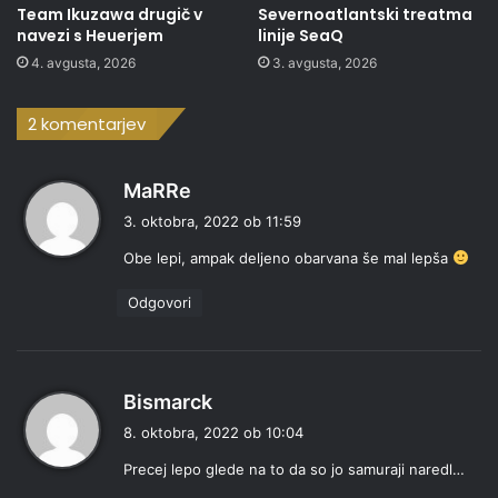
Team Ikuzawa drugič v
Severnoatlantski treatma
navezi s Heuerjem
linije SeaQ
4. avgusta, 2026
3. avgusta, 2026
2 komentarjev
p
MaRRe
r
3. oktobra, 2022 ob 11:59
a
Obe lepi, ampak deljeno obarvana še mal lepša
v
i
Odgovori
:
p
Bismarck
r
8. oktobra, 2022 ob 10:04
a
Precej lepo glede na to da so jo samuraji naredl…
v