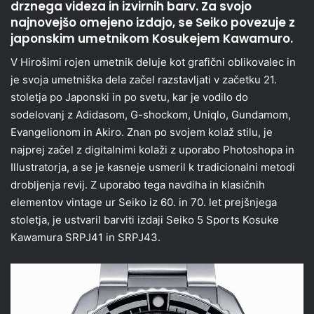
drznega videza in izvirnih barv. Za svojo
najnovejšo omejeno izdajo, se Seiko povezuje z
japonskim umetnikom Kosukejem Kawamuro.
V Hirošimi rojen umetnik deluje kot grafični oblikovalec in
je svoja umetniška dela začel razstavljati v začetku 21.
stoletja po Japonski in po svetu, kar je vodilo do
sodelovanj z Adidasom, G-shockom, Uniqlo, Gundamom,
Evangelionom in Akiro. Znan po svojem kolaž stilu, je
najprej začel z digitalnimi kolaži z uporabo Photoshopa in
Illustratorja, a se je kasneje usmeril k tradicionalni metodi
drobljenja revij. Z uporabo tega navdiha in klasičnih
elementov vintage ur Seiko iz 60. in 70. let prejšnjega
stoletja, je ustvaril barviti izdaji Seiko 5 Sports Kosuke
Kawamura SRPJ41 in SRPJ43.