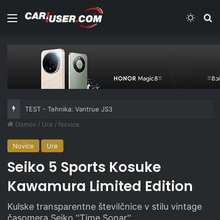
Meni
Switch
Iš
TEST - Tehnika: Vantrue JS3
Domov
/
Ure
/
Novice
Novice
Ure
Seiko 5 Sports Kosuke
Kawamura Limited Edition
Kulske transparentne številčnice v stilu vintage
časomera Seiko ''Time Sonar''.