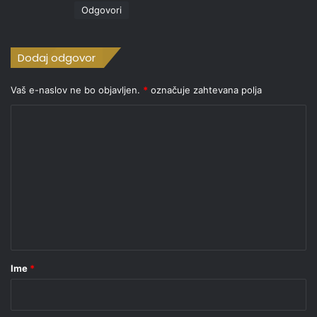
i
Odgovori
:
Dodaj odgovor
Vaš e-naslov ne bo objavljen.
*
označuje zahtevana polja
K
o
m
e
n
t
a
r
Ime
*
*