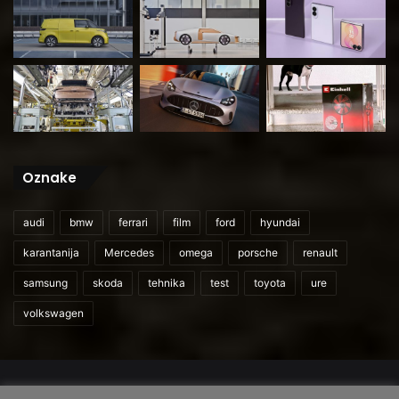
Oznake
audi
bmw
ferrari
film
ford
hyundai
karantanija
Mercedes
omega
porsche
renault
samsung
skoda
tehnika
test
toyota
ure
volkswagen
© 2026
CarAndUser.com