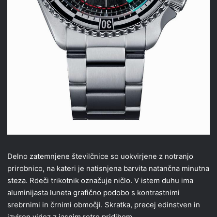
Delno zatemnjene številčnice so uokvirjene z notranjo
prirobnico, na kateri je natisnjena barvita natančna minutna
steza. Rdeči trikotnik označuje ničlo. V istem duhu ima
aluminijasta luneta grafično podobo s kontrastnimi
srebrnimi in črnimi območji. Skratka, precej edinstven in
izviren videz z jasnim retro pridihom.