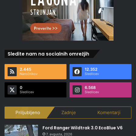
Sledite nam na socialnih omrežjih
2.445
12.352
Naročnikov
Sledilcev
0
6.568
Sledilcev
Sledilcev
Priljubljeno
Zadnje
Komentarji
Ford Ranger Wildtrak 3.0 EcoBlue V6
7. avgusta, 2026