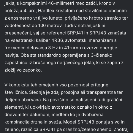
jekla, s kompaktnimi 46-milimetri med zatiči, krono v
položaju 4. ure, Hardlex kristalom nad številčnico obdanim
z enosmerno vrtljivo luneto, privijačeno hrbtno stranico ter
vodotesnost do 100 metrov. Tudi v notranjosti ni
presenečenj, saj se referenci SRPJ41 in SRPJ43 zanašata
na vsestranski kaliber 4R36, avtomatski mehanizem s
frekvenco delovanja 3 Hz in 41-urno rezervo energije
navitja. Oba sta standardno opremljena s 3-člensko
zapestnico iz brušenega nerjavečega jekla, ki se zapira z
zložljivo zaponko.
V kontekstu teh omejenih vso pozornost pritegne
številčnica. Slednja je zdaj prosojna ali transparentna ter
deljeno obarvana. Na površino so natisnjeni tudi grafični
elementi, ki uokvirjajo avtomatsko oznako in okno z
dnevom ter datumom, medtem ko je dvobarvna
kombinacija drzna in sveža. Model SRPJ43 ponuja sivo in
zeleno, različica SRPJ41 pa oranžno/zeleno shemo. Znotraj