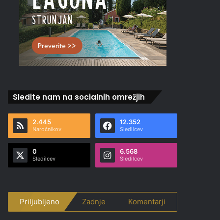
Sledite nam na socialnih omrežjih
2.445
12.352
Naročnikov
Sledilcev
0
6.568
Sledilcev
Sledilcev
Priljubljeno
Zadnje
Komentarji