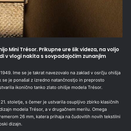
jo Mini Trésor. Prikupne ure šik videza, na voljo
udi v vlogi nakita s sovpadajočim zunanjim
 1949. Ime se je takrat navezovalo na zaklad v osrčju ohišja
se je ponašal z izredno natančnostjo in preprosto
tvarila ikonično tanko zlato ohišje modela Trésor.
. stoletje, s čemer je ustvarila osupljivo zbirko klasičnih
n dizajn modela Trésor, a v drugačnem merilu. Omega
remerom 26 mm, katera prihaja na čudovitih novih tekstilni
oski dizajn.