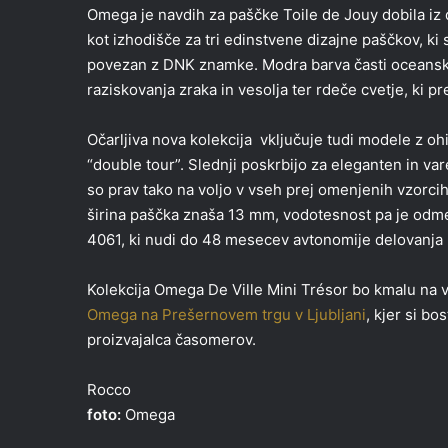
Omega je navdih za paščke Toile de Jouy dobila iz d
kot izhodišče za tri edinstvene dizajne paščkov, ki s
povezan z DNK znamke. Modra barva časti oceanske
raziskovanja zraka in vesolja ter rdeče cvetje, ki p
Očarljiva nova kolekcija vključuje tudi modele z oh
“double tour”. Slednji poskrbijo za eleganten in var
so prav tako na voljo v vseh prej omenjenih vzorci
širina paščka znaša 13 mm, vodotesnost pa je odm
4061, ki nudi do 48 mesecev avtonomije delovanja b
Kolekcija Omega De Ville Mini Trésor bo kmalu na vo
Omega na Prešernovem trgu v Ljubljani
, kjer si b
proizvajalca časomerov.
Rocco
foto:
Omega