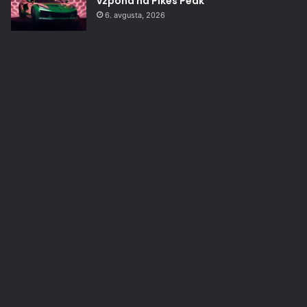
vzpona na Pikes Peak
6. avgusta, 2026