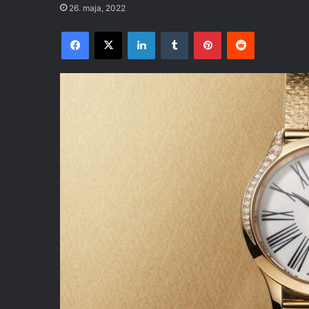
26. maja, 2022
Facebook
X
LinkedIn
Tumblr
Pinterest
Reddit