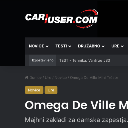
NOVICE
TESTI
DRUŽABNO
URE
Izpostavljeno
TEST - Tehnika: Vantrue JS3
Domov
/
Ure
/
Novice
/
Omega De Ville Mini Trésor
Novice
Ure
Omega De Ville M
Majhni zakladi za damska zapestja