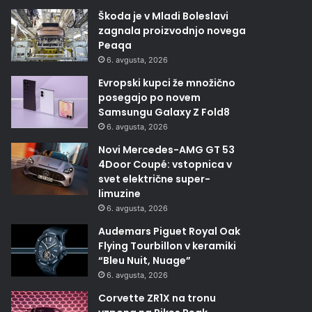
Škoda je v Mladi Boleslavi
zagnala proizvodnjo novega
Peaqa
6. avgusta, 2026
Evropski kupci že množično
posegajo po novem
Samsungu Galaxy Z Fold8
6. avgusta, 2026
Novi Mercedes-AMG GT 53
4Door Coupé: vstopnica v
svet električne super-
limuzine
6. avgusta, 2026
Audemars Piguet Royal Oak
Flying Tourbillon v keramiki
“Bleu Nuit, Nuage”
6. avgusta, 2026
Corvette ZR1X na tronu