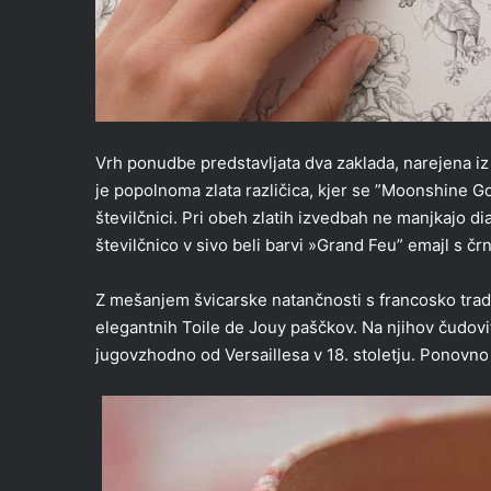
Vrh ponudbe predstavljata dva zaklada, narejena iz
je popolnoma zlata različica, kjer se ”Moonshine Gold
številčnici. Pri obeh zlatih izvedbah ne manjkajo 
številčnico v sivo beli barvi »Grand Feu” emajl s čr
Z mešanjem švicarske natančnosti s francosko tradic
elegantnih Toile de Jouy paščkov. Na njihov čudoviti
jugovzhodno od Versaillesa v 18. stoletju. Ponovno 