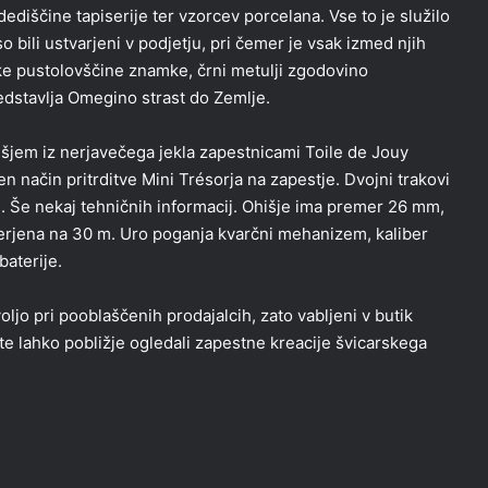
ediščine tapiserije ter vzorcev porcelana. Vse to je služilo
o bili ustvarjeni v podjetju, pri čemer je vsak izmed njih
 pustolovščine znamke, črni metulji zgodovino
redstavlja Omegino strast do Zemlje.
išjem iz nerjavečega jekla zapestnicami Toile de Jouy
en način pritrditve Mini Trésorja na zapestje. Dvojni trakovi
h. Še nekaj tehničnih informacij. Ohišje ima premer 26 mm,
erjena na 30 m. Uro poganja kvarčni mehanizem, kaliber
aterije.
ljo pri pooblaščenih prodajalcih, zato vabljeni v butik
oste lahko pobližje ogledali zapestne kreacije švicarskega