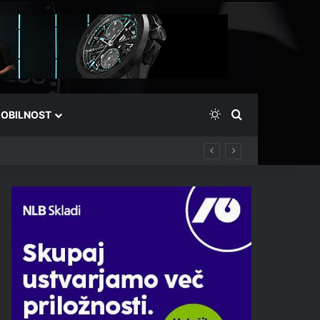
Switch skin
Išči
OBILNOST