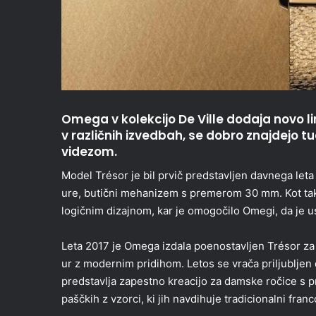
Omega v kolekcijo De Ville dodaja novo lini
v različnih izvedbah, se dobro znajdejo t
videzom.
Model Trésor je bil prvič predstavljen davnega leta
ure, butični mehanizem s premerom 30 mm. Kot tak 
logičnim dizajnom, kar je omogočilo Omegi, da je us
Leta 2017 je Omega izdala poenostavljen Trésor za 21
ur z modernim pridihom. Letos se vrača priljublje
predstavlja zapestno kreacijo za damske ročice s p
paščkih z vzorci, ki jih navdihuje tradicionalni franc