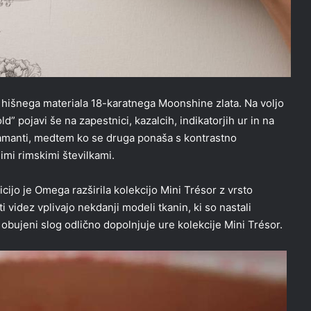
 hišnega materiala 18-karatnega Moonshine zlata. Na voljo
” pojavi še na zapestnici, kazalcih, indikatorjih ur in na
diamanti, medtem ko se druga ponaša s kontrastno
nimi rimskimi številkami.
ijo je Omega razširila kolekcijo Mini Trésor z vrsto
 videz vplivajo nekdanji modeli tkanin, ki so nastali
obujeni slog odlično dopolnjuje ure kolekcije Mini Trésor.