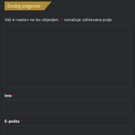
Dodaj odgovor
Vaš e-naslov ne bo objavljen.
*
označuje zahtevana polja
K
o
m
e
n
t
a
r
Ime
*
*
E-pošta
*