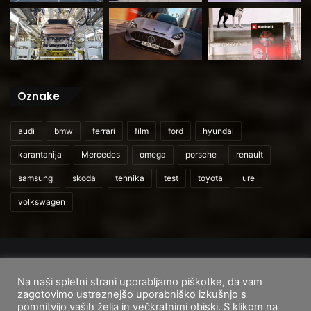
Oznake
audi
bmw
ferrari
film
ford
hyundai
karantanija
Mercedes
omega
porsche
renault
samsung
skoda
tehnika
test
toyota
ure
volkswagen
© 2026
CarAndUser.com
Na naši spletni strani uporabljamo piškotke, da vam
Domov
O nas
Cenik storitev
Pogoji uporabe
zagotovimo ustreznejšo uporabniško izkušnjo s
pomnitvijo vaših želja in večkratnimi obiski. S klikom na