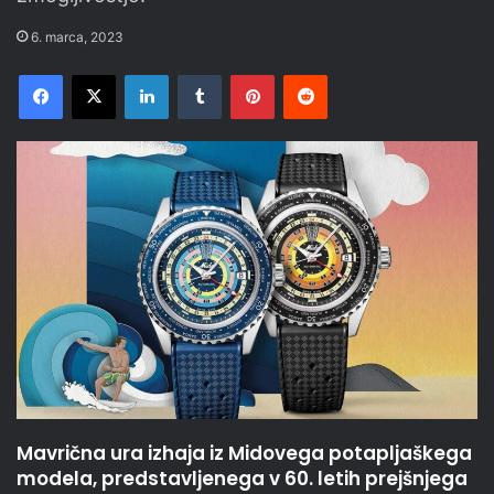
6. marca, 2023
Facebook
X
LinkedIn
Tumblr
Pinterest
Reddit
Mavrična ura izhaja iz Midovega potapljaškega
modela, predstavljenega v 60. letih prejšnjega