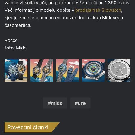
vam je vtisnila v oči, bo potrebno v žep seči po 1.360 evrov.
Več informacij o modelu dobite v
prodajalnah Slowatch
,
kjer je z mesecem marcem možen tudi nakup Midovega
časomerilca.
Rocco
foto:
Mido
mido
ure
Povezani članki