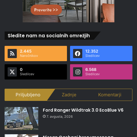
Sledite nam na socialnih omrežjih
2.445
12.352
Naročnikov
Sledilcev
0
6.568
Sledilcev
Sledilcev
Priljubljeno
Zadnje
Komentarji
Ford Ranger Wildtrak 3.0 EcoBlue V6
7. avgusta, 2026