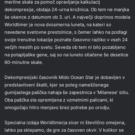
merilne skale za pomoč opravljanja kalkulacij
dekompresije, obdaja 24-urna krožnica. Ob tem ne manjka
še okence z datumom ob 3. uri. A največji doprinos modela
Worldtimer je nova dvosmerna luneta, na kateri so
navedene svetovne prestolnice, s čemer lahko na podlagi
svoje trenutne lokacije poznate časovno razliko v vseh 24
večjih mestih po svetu. Seveda ob tem ni bilo pozabljeno
na potapljaške gene, saj so na luneto stlačene še desetice
60-minutne skale.
Dekompresijski časovnik Mido Ocean Star je dobavljen v
predstavitveni škatli, kjer se poleg nameščenega
gumijastega paščka nahaja še zapestnica v ‘Milanese’ stilu.
Oba paščka sta opremljena z vzmetnimi palicami, ki
omogočajo hitro menjavo brez potrebe po orodju.
Specialna izdaja Worldtimerja sicer ni številčno omejena,
lahko pa sklepamo, da gre za časoven okvir. V kolikor se