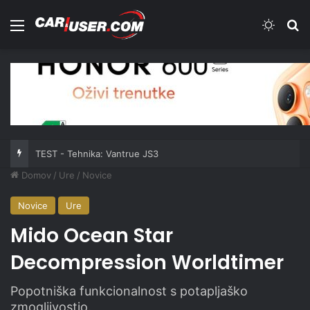
Meni
Switch
Iš
TEST - Tehnika: Vantrue JS3
Domov
/
Ure
/
Novice
Novice
Ure
Mido Ocean Star
Decompression Worldtimer
Popotniška funkcionalnost s potapljaško
zmogljivostjo.