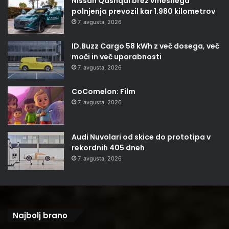
Nissan Qashqai brez vmesnega
polnjenja prevozil kar 1.980 kilometrov
7. avgusta, 2026
ID.Buzz Cargo 58 kWh z več dosega, več
moči in več uporabnosti
7. avgusta, 2026
CoComelon: Film
7. avgusta, 2026
Audi Nuvolari od skice do prototipa v
rekordnih 405 dneh
7. avgusta, 2026
Najbolj brano