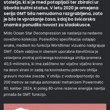
stoletja, ki si je med potapljači ter zbiralci ur
izborila kultni status. V letu 2020 je omejena
serija GMT bila nemudoma razgrabljena, zato
je bilo le vprašanje časa, kdaj bo švicarska
znamka ponudila novost za sladokusce.
Mido Ocean Star Decompression se naslanja na nedavno
osveženo kolekcijo. Posledično specifikacije ostajajo
enake, medtem ko funkcija Worldtimer vizualno nadgrajuje
GMT. Očem vabljiva in obenem uporabna številčnica je
vstavljena znotraj poliranega kovinskega ohišja premera
40,5-milimetra, ki ima zaščiteno ter vijačno vijačno krono
na desni strani in zadaj na kovinskemu pokrovu ohišja
gravuro morske zvezde. V ohišju z vodoodpornostjo do
200 metrov se nahaja avtomatski mehanizem Powermatic
80, kaliber 2824, ki poleg 80-urne rezerve energije navitja
prinaša še GMT funkcijo.