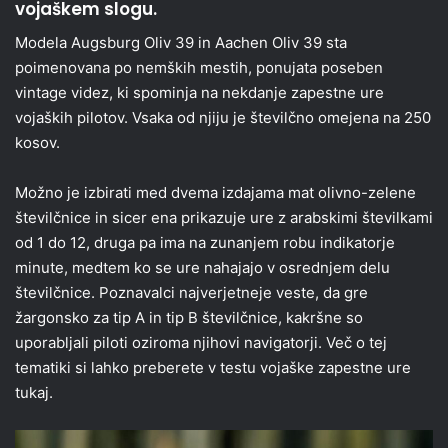
vojaškem slogu.
Modela Augsburg Oliv 39 in Aachen Oliv 39 sta
poimenovana po nemških mestih, ponujata poseben
vintage videz, ki spominja na nekdanje zapestne ure
vojaških pilotov. Vsaka od njiju je številčno omejena na 250
kosov.
Možno je izbirati med dvema izdajama mat olivno-zelene
številčnice in sicer ena prikazuje ure z arabskimi številkami
od 1 do 12, druga pa ima na zunanjem robu indikatorje
minute, medtem ko se ure nahajajo v osrednjem delu
številčnice. Poznavalci najverjetneje veste, da gre
žargonsko za tip A in tip B številčnice, kakršne so
uporabljali piloti oziroma njihovi navigatorji. Več o tej
tematiki si lahko preberete v testu vojaške zapestne ure
tukaj.