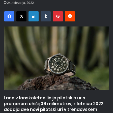
24. februarja, 2022
Facebook
X
LinkedIn
Tumblr
Pinterest
Reddit
Laco v lanskoletno linijo pilotskih ur s
premerom ohišij 39 milimetrov, z letnico 2022
dodaja dve novi pilotski uri v trendovskem