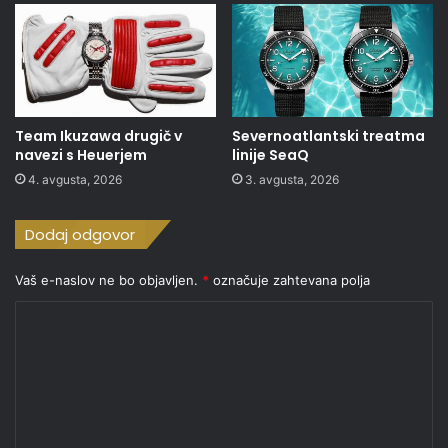
Team Ikuzawa drugič v
Severnoatlantski treatma
navezi s Heuerjem
linije SeaQ
4. avgusta, 2026
3. avgusta, 2026
Dodaj odgovor
Vaš e-naslov ne bo objavljen.
*
označuje zahtevana polja
K
o
m
e
n