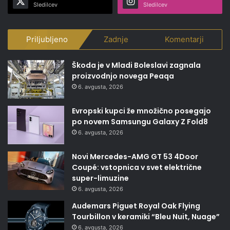
Sledilcev
Sledilcev
Priljubljeno
Zadnje
Komentarji
Škoda je v Mladi Boleslavi zagnala
proizvodnjo novega Peaqa
6. avgusta, 2026
Evropski kupci že množično posegajo
po novem Samsungu Galaxy Z Fold8
6. avgusta, 2026
Novi Mercedes-AMG GT 53 4Door
Coupé: vstopnica v svet električne
super-limuzine
6. avgusta, 2026
Audemars Piguet Royal Oak Flying
Tourbillon v keramiki “Bleu Nuit, Nuage”
6. avgusta, 2026