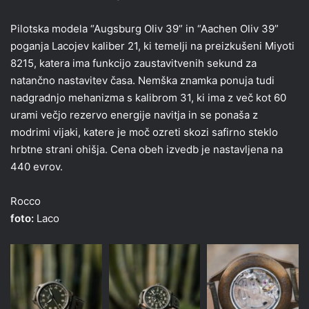
Pilotska modela “Augsburg Oliv 39” in “Aachen Oliv 39”
poganja Lacojev kaliber 21, ki temelji na preizkušeni Miyoti
8215, katera ima funkcijo zaustavitvenih sekund za
natančno nastavitev časa. Nemška znamka ponuja tudi
nadgradnjo mehanizma s kalibrom 31, ki ima z več kot 60
urami večjo rezervo energije navitja in se ponaša z
modrimi vijaki, katere je moč ozreti skozi safirno steklo
hrbtne strani ohišja. Cena obeh izvedb je nastavljena na
440 evrov.
Rocco
foto:
Laco