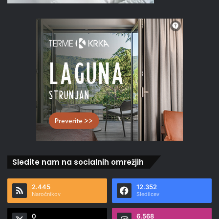
Sledite nam na socialnih omrežjih
2.445
12.352
Naročnikov
Sledilcev
0
6.568