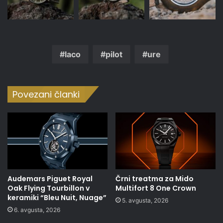
laco
pilot
ure
Povezani članki
Audemars Piguet Royal
Črni treatma za Mido
Oak Flying Tourbillon v
Multifort 8 One Crown
keramiki “Bleu Nuit, Nuage”
5. avgusta, 2026
6. avgusta, 2026