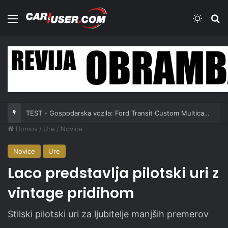
Meni
Switch
Iš
TEST - Gospodarska vozila: Ford Transit Custom Multicab 2.0 EcoBlue 170 KM A8
Domov
/
Ure
/
Novice
Novice
Ure
Laco predstavlja pilotski uri z
vintage pridihom
Stilski pilotski uri za ljubitelje manjših premerov