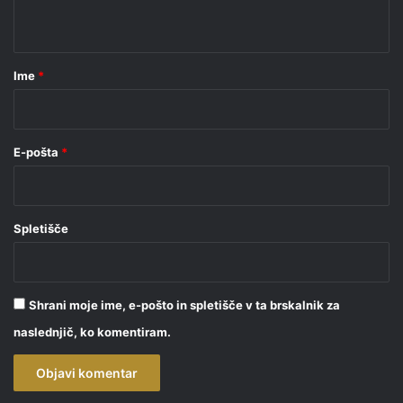
t
a
r
Ime
*
*
E-pošta
*
Spletišče
Shrani moje ime, e-pošto in spletišče v ta brskalnik za
naslednjič, ko komentiram.