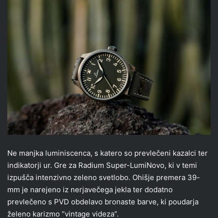
Ne manjka luminiscenca, s katero so prevlečeni kazalci ter
indikatorji ur. Gre za Radium Super-LumiNovo, ki v temi
izpušča intenzivno zeleno svetlobo. Ohišje premera 39-
mm je narejeno iz nerjavečega jekla ter dodatno
prevlečeno s PVD obdelavo bronaste barve, ki poudarja
želeno karizmo “vintage videza”.