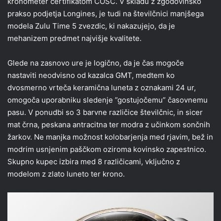
kronometer certifikatom COSC. V skladu z zgodovinsko
prakso podjetja Longines, je tudi na številčnici manjšega
modela Zulu Time 5 zvezdic, ki nakazujejo, da je
mehanizem predmet najvišje kvalitete.
Glede na zasnovo ure je logično, da je čas mogoče
nastaviti neodvisno od kazalca GMT, medtem ko
dvosmerno vrteča keramična luneta z oznakami 24 ur,
omogoča uporabniku sledenje ”gostujočemu” časovnemu
pasu. V ponudbi so 3 barvne različice številčnic, in sicer
mat črna, peskana antracitna ter modra z učinkom sončnih
žarkov. Ne manjka možnost kolobarjenja med rjavim, bež in
modrim usnjenim paščkom oziroma kovinsko zapestnico.
Skupno kupec izbira med 8 različicami, vključno z
modelom z zlato luneto ter krono.