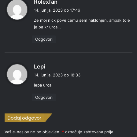
p
Rolexfan
r
14. junija, 2023 ob 17:46
a
Ze moj nick pove cemu sem naklonjen, ampak tole
v
je pa kr urca…
i
:
Odgovori
p
Lepi
r
14. junija, 2023 ob 18:33
a
lepa urca
v
i
Odgovori
:
Dodaj odgovor
Vaš e-naslov ne bo objavljen.
*
označuje zahtevana polja