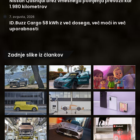
Nissan Qashqai brez vmesnega polnjenja prevozil kar
1.980 kilometrov
7. avgusta, 2026
ID.Buzz Cargo 58 kWh z več dosega, več moči in več
uporabnosti
Zadnje slike iz člankov