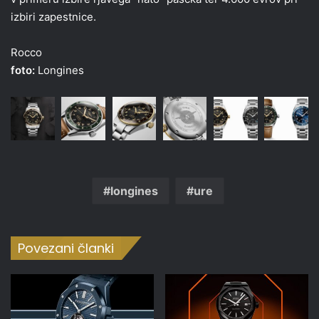
izbiri zapestnice.
Rocco
foto:
Longines
longines
ure
Povezani članki