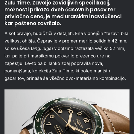
Zulu Time. Zavoljo zavidljivih specifikacij,
možnosti prikaza dveh časovnih pasov ter
privlačno ceno, je med urarskimi navdušenci
kar pošteno završalo.
A kot pravijo, hudič tiči v detajlih. Ena vidnejših ”težav” bila
velikost ohišja. Čeprav je v premer merilo solidnih 42 mm,
so se ušesa (
ang. lugs
) v dolžino raztezala več ko 52 mm,
kar pa je pri marsikomu pokvarilo prezenco ure na
zapestju. Le-to pa bi lahko zdaj popravila nova,
pomanjšana, kolekcija Zulu Time, ki poleg manjših
gabaritov, prinaša še všečno dvo-materialno kombinacijo.