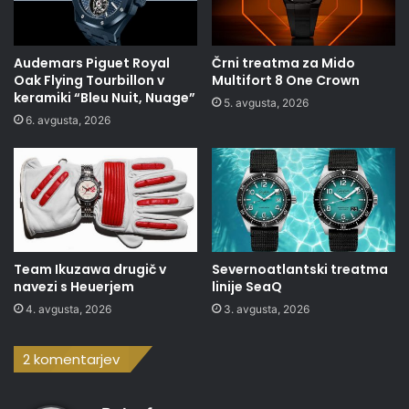
Audemars Piguet Royal
Črni treatma za Mido
Oak Flying Tourbillon v
Multifort 8 One Crown
keramiki “Bleu Nuit, Nuage”
5. avgusta, 2026
6. avgusta, 2026
Team Ikuzawa drugič v
Severnoatlantski treatma
navezi s Heuerjem
linije SeaQ
4. avgusta, 2026
3. avgusta, 2026
2 komentarjev