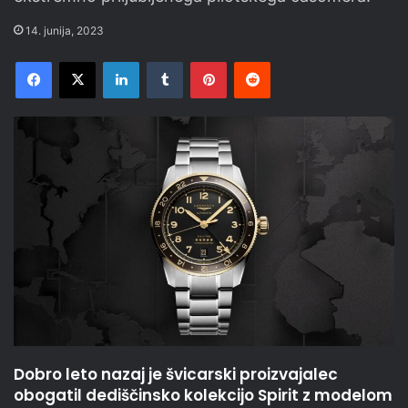
14. junija, 2023
Facebook
X
LinkedIn
Tumblr
Pinterest
Reddit
Dobro leto nazaj je švicarski proizvajalec
obogatil dediščinsko kolekcijo Spirit z modelom