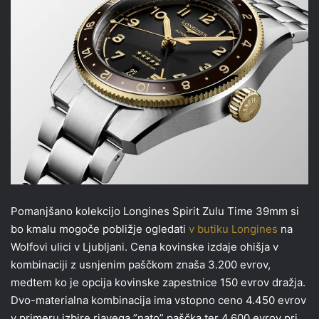
Pomanjšano kolekcijo Longines Spirit Zulu Time 39mm si
bo kmalu mogoče pobližje ogledati
v butiku Longines
na
Wolfovi ulici v Ljubljani. Cena kovinske izdaje ohišja v
kombinaciji z usnjenim paščkom znaša 3.200 evrov,
medtem ko je opcija kovinske zapestnice 150 evrov dražja.
Dvo-materialna kombinacija ima vstopno ceno 4.450 evrov
v primeru izbire rjavega ”nato” paščka ter 4.600 evrov pri