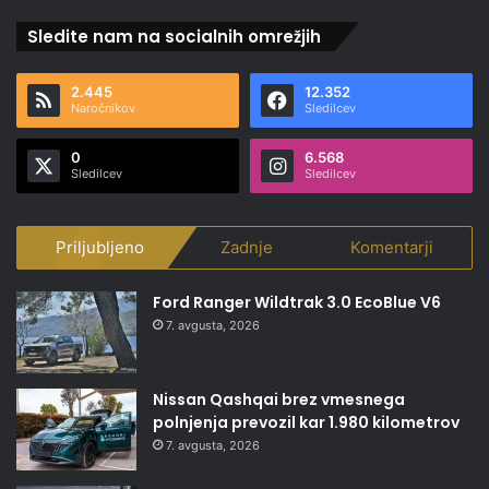
Sledite nam na socialnih omrežjih
2.445
12.352
Naročnikov
Sledilcev
0
6.568
Sledilcev
Sledilcev
Priljubljeno
Zadnje
Komentarji
Ford Ranger Wildtrak 3.0 EcoBlue V6
7. avgusta, 2026
Nissan Qashqai brez vmesnega
polnjenja prevozil kar 1.980 kilometrov
7. avgusta, 2026