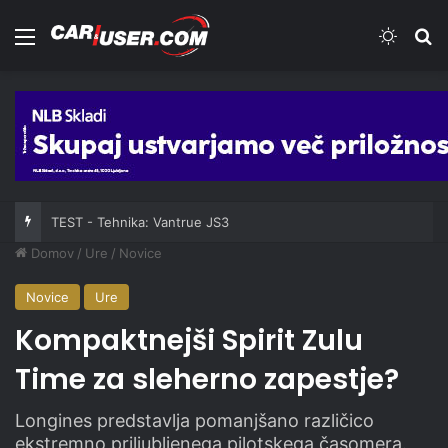
Meni
Switch
Iš
TEST - Tehnika: Vantrue JS3
Domov
/
Ure
/
Novice
Novice
Ure
Kompaktnejši Spirit Zulu
Time za sleherno zapestje?
Longines predstavlja pomanjšano različico
ekstremno priljubljenega pilotskega časomera.