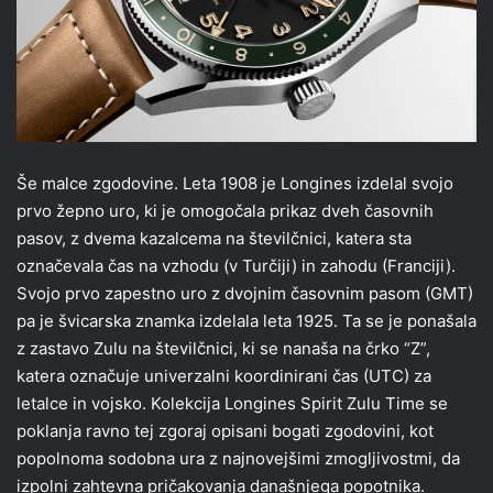
Še malce zgodovine. Leta 1908 je Longines izdelal svojo
prvo žepno uro, ki je omogočala prikaz dveh časovnih
pasov, z dvema kazalcema na številčnici, katera sta
označevala čas na vzhodu (v Turčiji) in zahodu (Franciji).
Svojo prvo zapestno uro z dvojnim časovnim pasom (GMT)
pa je švicarska znamka izdelala leta 1925. Ta se je ponašala
z zastavo Zulu na številčnici, ki se nanaša na črko “Z”,
katera označuje univerzalni koordinirani čas (UTC) za
letalce in vojsko. Kolekcija Longines Spirit Zulu Time se
poklanja ravno tej zgoraj opisani bogati zgodovini, kot
popolnoma sodobna ura z najnovejšimi zmogljivostmi, da
izpolni zahtevna pričakovanja današnjega popotnika.