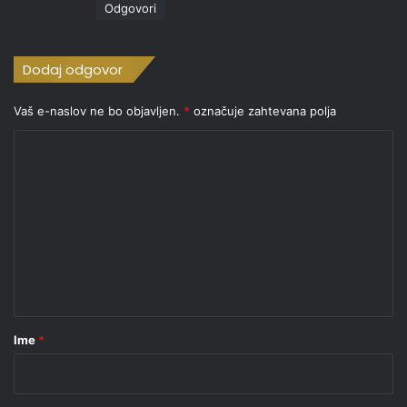
Odgovori
:
Dodaj odgovor
Vaš e-naslov ne bo objavljen.
*
označuje zahtevana polja
K
o
m
e
n
t
a
r
Ime
*
*