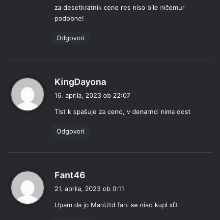
za desetkratnik cene res niso bile ničemur
i
podobne!
:
Odgovori
p
KingDayona
r
16. aprila, 2023 ob 22:07
a
Tist k spašuje za ceno, v denarnci nima dost
v
i
Odgovori
:
p
Fant46
r
21. aprila, 2023 ob 0:11
a
Upam da jo ManUtd fani se niso kupl xD
v
i