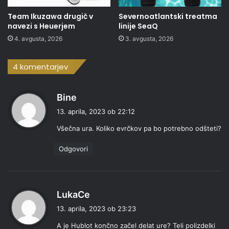
Team Ikuzawa drugič v
Severnoatlantski treatma
navezi s Heuerjem
linije SeaQ
4. avgusta, 2026
3. avgusta, 2026
4 komentarjev
p
Bine
r
13. aprila, 2023 ob 22:12
a
Všečna ura. Koliko evrčkov pa bo potrebno odšteti?
v
i
Odgovori
:
p
LukaCe
r
13. aprila, 2023 ob 23:23
a
A je Hublot končno začel delat ure? Teli polizdelki
v