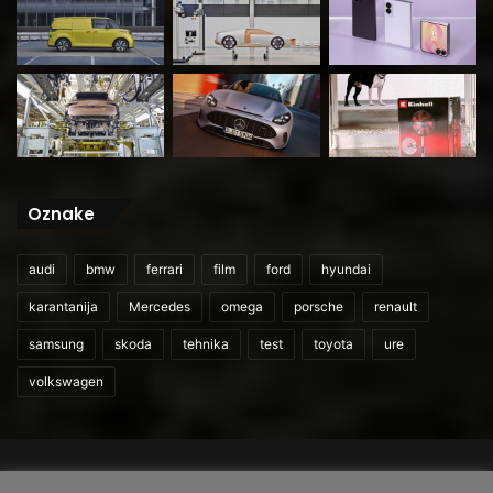
Oznake
audi
bmw
ferrari
film
ford
hyundai
karantanija
Mercedes
omega
porsche
renault
samsung
skoda
tehnika
test
toyota
ure
volkswagen
© 2026
CarAndUser.com