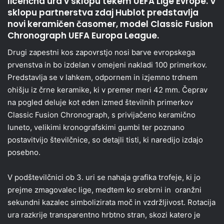
licenčna ura v sklopu tekem UEFA Lige Evrope. V
sklopu partnerstva zdaj Hublot predstavlja
novi keramičen časomer, model Classic Fusion
Chronograph UEFA Europa League.
Drugi zapestni kos zapovrstjo nosi barve evropskega
prvenstva in bo izdelan v omejeni nakladi 100 primerkov.
Predstavlja se v lahkem, odpornem in izjemno trdnem
ohišju iz črne keramike, ki v premer meri 42 mm. Čeprav
na pogled deluje kot eden izmed številnih primerkov
Classic Fusion Chronograph, s privijačeno keramično
luneto, velikimi kronografskimi gumbi ter poznano
postavitvijo številčnice, so detajli tisti, ki naredijo izdajo
posebno.
V podštevilčnici ob 3. uri se nahaja grafika trofeje, ki jo
prejme zmagovalec lige, medtem ko srebrni in oranžni
sekundni kazalec simbolizirata moč in vzdržljivost. Rotacija
ura razkrije transparentno hrbtno stran, skozi katero je