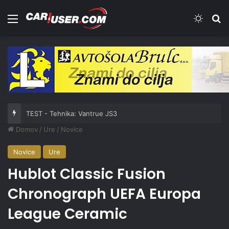
Meni
Switch
Iš
TEST - Tehnika: Vantrue JS3
Domov
/
Ure
/
Novice
Novice
Ure
Hublot Classic Fusion
Chronograph UEFA Europa
League Ceramic