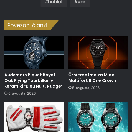
hublot
ure
Povezani članki
Audemars Piguet Royal
Črni treatma za Mido
Oak Flying Tourbillon v
Multifort 8 One Crown
keramiki “Bleu Nuit, Nuage”
5. avgusta, 2026
6. avgusta, 2026