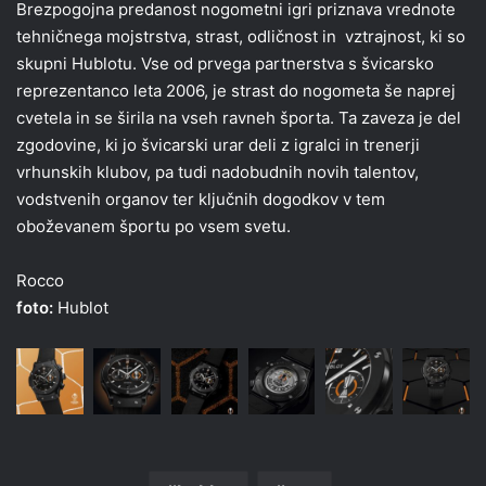
Brezpogojna predanost nogometni igri priznava vrednote
tehničnega mojstrstva, strast, odličnost in vztrajnost, ki so
skupni Hublotu. Vse od prvega partnerstva s švicarsko
reprezentanco leta 2006, je strast do nogometa še naprej
cvetela in se širila na vseh ravneh športa. Ta zaveza je del
zgodovine, ki jo švicarski urar deli z igralci in trenerji
vrhunskih klubov, pa tudi nadobudnih novih talentov,
vodstvenih organov ter ključnih dogodkov v tem
oboževanem športu po vsem svetu.
Rocco
foto:
Hublot