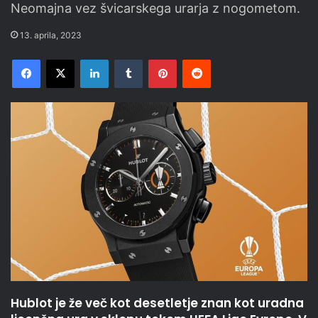
Neomajna vez švicarskega urarja z nogometom.
13. aprila, 2023
Facebook
X
LinkedIn
Tumblr
Pinterest
Reddit
Hublot je že več kot desetletje znan kot uradna