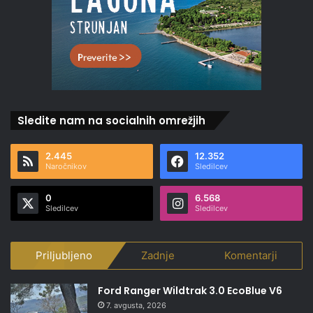
Sledite nam na socialnih omrežjih
2.445
12.352
Naročnikov
Sledilcev
0
6.568
Sledilcev
Sledilcev
Priljubljeno
Zadnje
Komentarji
Ford Ranger Wildtrak 3.0 EcoBlue V6
7. avgusta, 2026