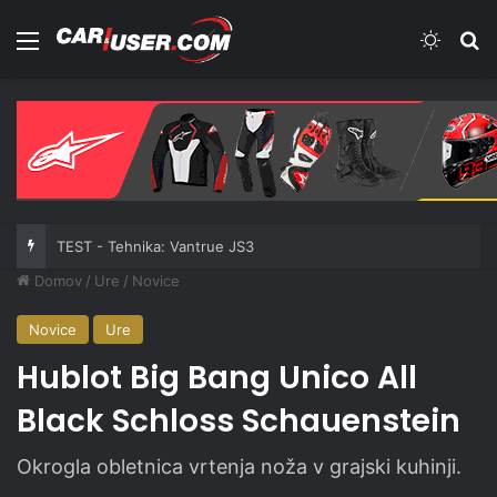
Meni
Switch
Iš
TEST - Tehnika: Vantrue JS3
Domov
/
Ure
/
Novice
Novice
Ure
Hublot Big Bang Unico All
Black Schloss Schauenstein
Okrogla obletnica vrtenja noža v grajski kuhinji.