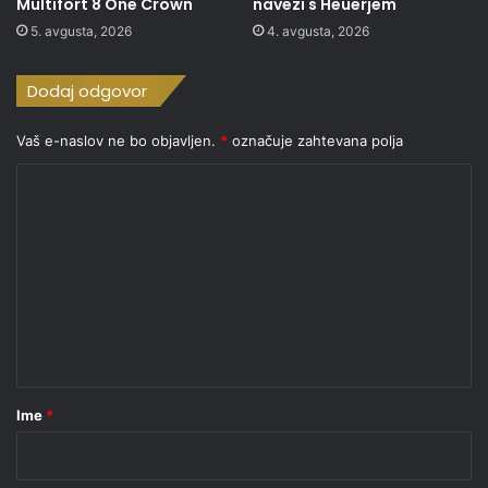
Multifort 8 One Crown
navezi s Heuerjem
5. avgusta, 2026
4. avgusta, 2026
Dodaj odgovor
Vaš e-naslov ne bo objavljen.
*
označuje zahtevana polja
K
o
m
e
n
t
a
r
Ime
*
*