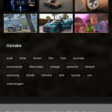
Oznake
audi
bmw
ferrari
film
ford
hyundai
karantanija
Mercedes
omega
porsche
renault
samsung
skoda
tehnika
test
toyota
ure
volkswagen
© 2026
CarAndUser.com