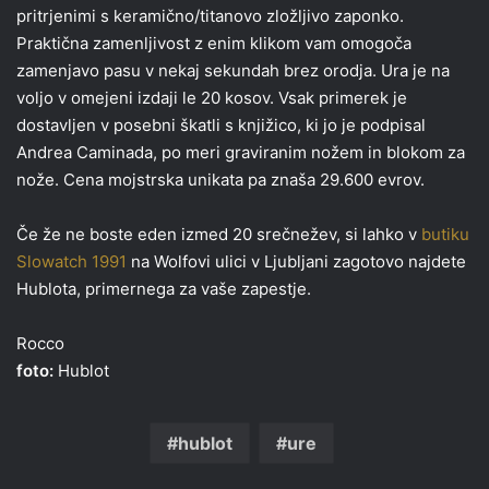
pritrjenimi s keramično/titanovo zložljivo zaponko.
Praktična zamenljivost z enim klikom vam omogoča
zamenjavo pasu v nekaj sekundah brez orodja. Ura je na
voljo v omejeni izdaji le 20 kosov. Vsak primerek je
dostavljen v posebni škatli s knjižico, ki jo je podpisal
Andrea Caminada, po meri graviranim nožem in blokom za
nože. Cena mojstrska unikata pa znaša 29.600 evrov.
Če že ne boste eden izmed 20 srečnežev, si lahko v
butiku
Slowatch 1991
na Wolfovi ulici v Ljubljani zagotovo najdete
Hublota, primernega za vaše zapestje.
Rocco
foto:
Hublot
hublot
ure