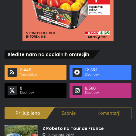
Sledite nam na socialnih omrežjih
2.445
12.352
Naročnikov
Sledilcev
0
6.568
Sledilcev
Sledilcev
Priljubljeno
Zadnje
Komentarji
Z Robeto na Tour de France
10. avgusta, 2026