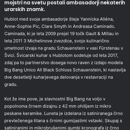
mojstri na svetu postali ambasadorji nekaterih
urarskih znamk.
Hublot med svoje ambasadorje šteje Yannicka Alléna,
Anne-Sophie Pic, Clare Smyth in Andreasa Caminado.
Caminada, ki je leta 2009 prejel 19 točk Gault & Millau in
leta 2011 3 Michelinove zvezdice, svojo kulinarično
umetnost izvaja na gradu Schauenstein v vasi Fürstenau v
Švici. Švicarski kuhar s Hublotom sodeluje od leta 2017,
zdaj pa to partnerstvo dosega novo raven z izdajo modela
Big Bang Unico All Black Schloss Schauenstein, ki naslavlja
dve desetletji kuharjevega delovanja v restavraciji na
gradu.
Kot že ime pove, je slavnostni Big Bang na voljo v
popolnoma črnem dizajnu z 42 mm ohišjem iz mikro
peskane keramike. Luneta je izdelana iz satiniranega črno
prevlečenega titana s črnimi gumijastimi vstavki. Skupaj s
satiniranimi in mikrobrušenimi gumbi kronografa iz črno