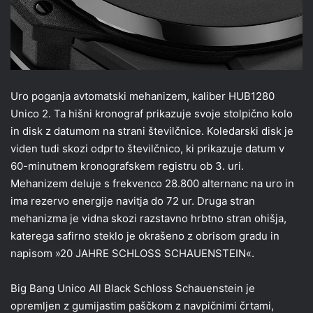
Uro poganja avtomatski mehanizem, kaliber HUB1280
Unico 2. Ta hišni kronograf prikazuje svoje stolpično kolo
in disk z datumom na strani številčnice. Koledarski disk je
viden tudi skozi odprto številčnico, ki prikazuje datum v
60-minutnem kronografskem registru ob 3. uri.
Mehanizem deluje s frekvenco 28.800 alternanc na uro in
ima rezervo energije navitja do 72 ur. Druga stran
mehanizma je vidna skozi razstavno hrbtno stran ohišja,
katerega safirno steklo je okrašeno z obrisom gradu in
napisom »20 JAHRE SCHLOSS SCHAUENSTEIN«.
Big Bang Unico All Black Schloss Schauenstein je
opremljen z gumijastim paščkom z navpičnimi črtami,