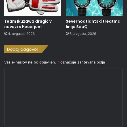
Team Ikuzawa drugič v
Severnoatlantski treatma
navezi s Heuerjem
linije SeaQ
4. avgusta, 2026
3. avgusta, 2026
Dodaj odgovor
Vaš e-naslov ne bo objavljen.
*
označuje zahtevana polja
K
o
m
e
n
t
a