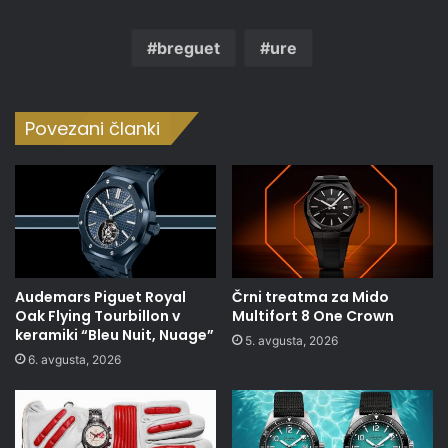
breguet
ure
Povezani članki
Audemars Piguet Royal
Črni treatma za Mido
Oak Flying Tourbillon v
Multifort 8 One Crown
keramiki “Bleu Nuit, Nuage”
5. avgusta, 2026
6. avgusta, 2026