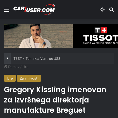
Meni
Switch
Iš
TEST - Tehnika: Vantrue JS3
Domov
/
Ure
Ure
Zanimivosti
Gregory Kissling imenovan
za izvršnega direktorja
manufakture Breguet