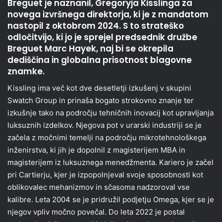
Breguet je naznanil, Gregoryja Kisslinga za
novega izvršnega direktorja, ki je z mandatom
nastopil z oktobrom 2024. S to strateško
odločitvijo, ki jo je sprejel predsednik družbe
Breguet Marc Hayek, naj bi se okrepila
dediščina in globalna prisotnost blagovne
znamke.
Kissling ima več kot dve desetletji izkušenj v skupini
Swatch Group in prinaša bogato strokovno znanje ter
izkušnje tako na področju tehničnih inovacij kot upravljanja
luksuznih izdelkov. Njegova pot v urarski industriji se je
začela z močnimi temelji na področju mikrotehnološkega
inženirstva, ki jih je dopolnil z magisterijem MBA in
magisterijem iz luksuznega menedžmenta. Kariero je začel
pri Cartierju, kjer je izpopolnjeval svoje sposobnosti kot
oblikovalec mehanizmov in sčasoma nadzoroval vse
kalibre. Leta 2004 se je pridružil podjetju Omega, kjer se je
njegov vpliv močno povečal. Do leta 2022 je postal