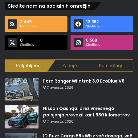
Sledite nam na socialnih omrežjih
2.445
12.352
Naročnikov
Sledilcev
0
6.568
Sledilcev
Sledilcev
Priljubljeno
Zadnje
Komentarji
Ford Ranger Wildtrak 3.0 EcoBlue V6
7. avgusta, 2026
Nissan Qashqai brez vmesnega
polnjenja prevozil kar 1.980 kilometrov
7. avgusta, 2026
ID.Buzz Cargo 58 kWh z več dosega, več