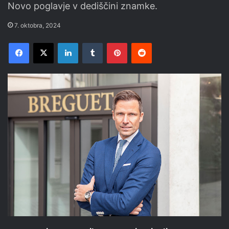
Novo poglavje v dediščini znamke.
7. oktobra, 2024
Facebook
X
LinkedIn
Tumblr
Pinterest
Reddit