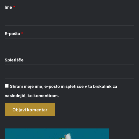
r
Ime
*
*
E-pošta
*
Spletišče
Shrani moje ime, e-pošto in spletišče v ta brskalnik za
naslednjič, ko komentiram.