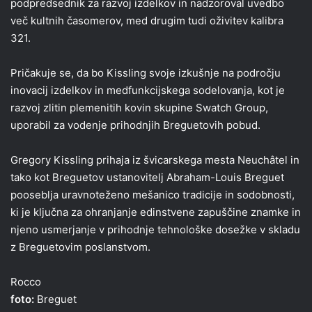
podpredsednik za razvoj izdelkov in nadzoroval uvedbo
več kultnih časomerov, med drugim tudi oživitev kalibra
321.
Pričakuje se, da bo Kissling svoje izkušnje na področju
inovacij izdelkov in medfunkcijskega sodelovanja, kot je
razvoj zlitin plemenitih kovin skupine Swatch Group,
uporabil za vodenje prihodnjih Breguetovih pobud.
Gregory Kissling prihaja iz švicarskega mesta Neuchâtel in
tako kot Breguetov ustanovitelj Abraham-Louis Breguet
pooseblja uravnoteženo mešanico tradicije in sodobnosti,
ki je ključna za ohranjanje edinstvene zapuščine znamke in
njeno usmerjanje v prihodnje tehnološke dosežke v skladu
z Breguetovim poslanstvom.
Rocco
foto:
Breguet