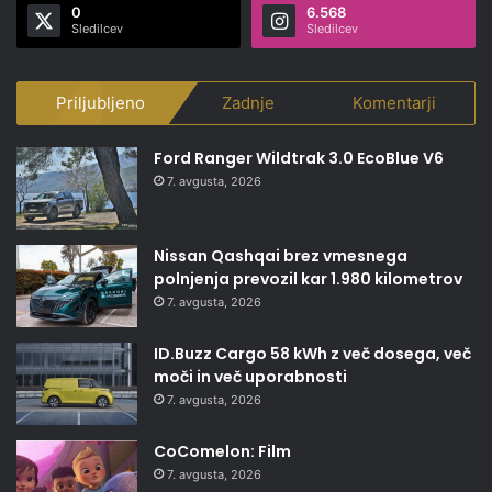
0
6.568
Sledilcev
Sledilcev
Priljubljeno
Zadnje
Komentarji
Ford Ranger Wildtrak 3.0 EcoBlue V6
7. avgusta, 2026
Nissan Qashqai brez vmesnega
polnjenja prevozil kar 1.980 kilometrov
7. avgusta, 2026
ID.Buzz Cargo 58 kWh z več dosega, več
moči in več uporabnosti
7. avgusta, 2026
CoComelon: Film
7. avgusta, 2026