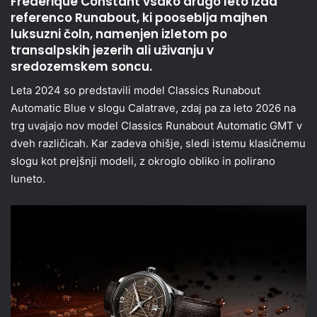
Frederique Constant vsako drugo leto izda
referenco Runabout, ki pooseblja majhen
luksuzni čoln, namenjen izletom po
transalpskih jezerih ali uživanju v
sredozemskem soncu.
Leta 2024 so predstavili model Classics Runabout
Automatic Blue v slogu Calatrave, zdaj pa za leto 2026 na
trg uvajajo nov model Classics Runabout Automatic GMT v
dveh različicah. Kar zadeva ohišje, sledi istemu klasičnemu
slogu kot prejšnji modeli, z okroglo obliko in polirano
luneto.