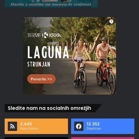
Sledite nam na socialnih omrežjih
2.445
12.352
Naročnikov
Sledilcev