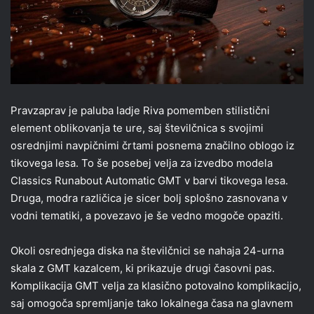
Pravzaprav je paluba ladje Riva pomemben stilistični
element oblikovanja te ure, saj številčnica s svojimi
osrednjimi navpičnimi črtami posnema značilno oblogo iz
tikovega lesa. To še posebej velja za izvedbo modela
Classics Runabout Automatic GMT v barvi tikovega lesa.
Druga, modra različica je sicer bolj splošno zasnovana v
vodni tematiki, a povezavo je še vedno mogoče opaziti.
Okoli osrednjega diska na številčnici se nahaja 24-urna
skala z GMT kazalcem, ki prikazuje drugi časovni pas.
Komplikacija GMT velja za klasično potovalno komplikacijo,
saj omogoča spremljanje tako lokalnega časa na glavnem