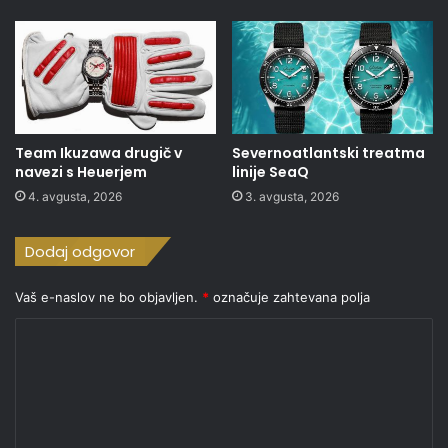
Team Ikuzawa drugič v
Severnoatlantski treatma
navezi s Heuerjem
linije SeaQ
4. avgusta, 2026
3. avgusta, 2026
Dodaj odgovor
Vaš e-naslov ne bo objavljen.
*
označuje zahtevana polja
K
o
m
e