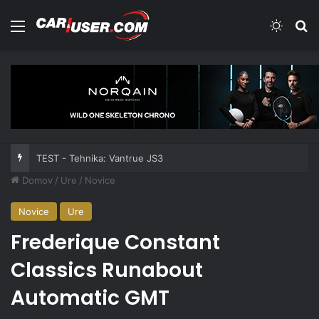
Meni
Switch
Iš
TEST - Tehnika: Vantrue JS3
Domov
/
Ure
/
Novice
Novice
Ure
Frederique Constant
Classics Runabout
Automatic GMT