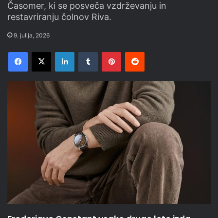
Časomer, ki se posveča vzdrževanju in
restavriranju čolnov Riva.
9. julija, 2026
Facebook
X
LinkedIn
Tumblr
Pinterest
Reddit