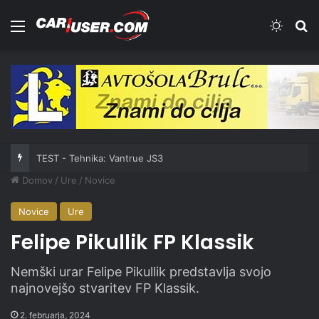
Meni
Switch
Iš
TEST - Tehnika: Vantrue JS3
Domov
/
Ure
/
Novice
Novice
Ure
Felipe Pikullik FP Klassik
Nemški urar Felipe Pikullik predstavlja svojo
najnovejšo stvaritev FP Klassik.
2. februarja, 2024