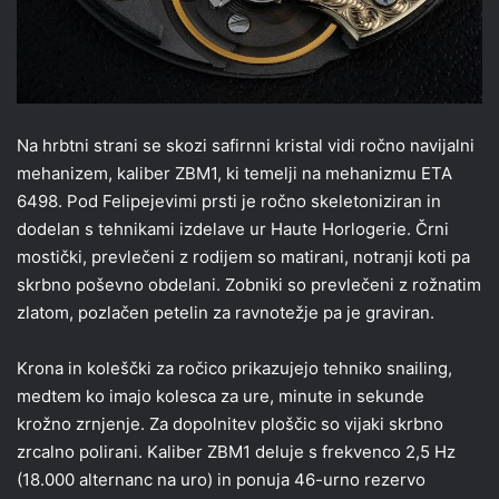
Na hrbtni strani se skozi safirnni kristal vidi ročno navijalni
mehanizem, kaliber ZBM1, ki temelji na mehanizmu ETA
6498. Pod Felipejevimi prsti je ročno skeletoniziran in
dodelan s tehnikami izdelave ur Haute Horlogerie. Črni
mostički, prevlečeni z rodijem so matirani, notranji koti pa
skrbno poševno obdelani. Zobniki so prevlečeni z rožnatim
zlatom, pozlačen petelin za ravnotežje pa je graviran.
Krona in koleščki za ročico prikazujejo tehniko snailing,
medtem ko imajo kolesca za ure, minute in sekunde
krožno zrnjenje. Za dopolnitev ploščic so vijaki skrbno
zrcalno polirani. Kaliber ZBM1 deluje s frekvenco 2,5 Hz
(18.000 alternanc na uro) in ponuja 46-urno rezervo