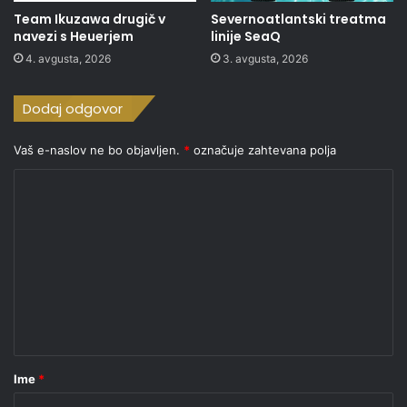
Team Ikuzawa drugič v
Severnoatlantski treatma
navezi s Heuerjem
linije SeaQ
4. avgusta, 2026
3. avgusta, 2026
Dodaj odgovor
Vaš e-naslov ne bo objavljen.
*
označuje zahtevana polja
K
o
m
e
n
t
a
r
Ime
*
*