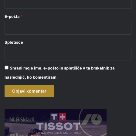
E-pošta
*
Spletišče
Shrani moje ime, e-pošto in spletišče v ta brskalnik za
naslednjič, ko komentiram.