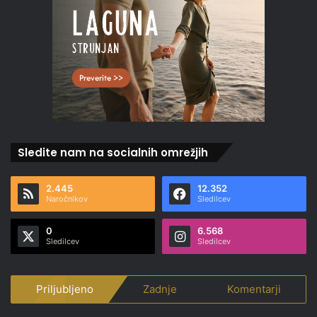
Sledite nam na socialnih omrežjih
2.445
12.352
Naročnikov
Sledilcev
0
6.568
Sledilcev
Sledilcev
Priljubljeno
Zadnje
Komentarji