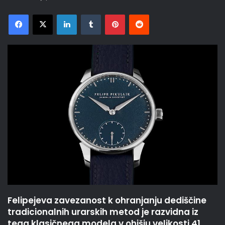
Facebook
X
LinkedIn
Tumblr
Pinterest
Reddit
Felipejeva zavezanost k ohranjanju dediščine
tradicionalnih urarskih metod je razvidna iz
tega klasičnega modela v ohišju velikosti 41