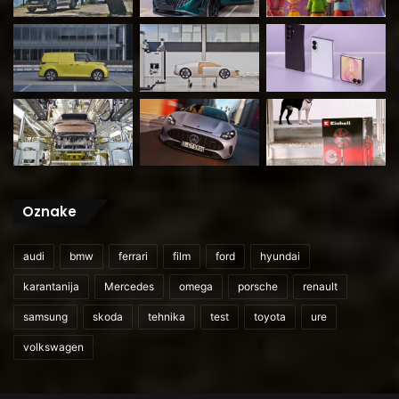
Oznake
audi
bmw
ferrari
film
ford
hyundai
karantanija
Mercedes
omega
porsche
renault
samsung
skoda
tehnika
test
toyota
ure
volkswagen