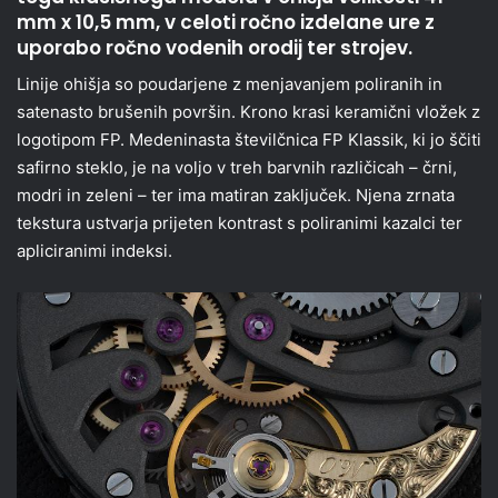
mm x 10,5 mm, v celoti ročno izdelane ure z
uporabo ročno vodenih orodij ter strojev.
Linije ohišja so poudarjene z menjavanjem poliranih in
satenasto brušenih površin. Krono krasi keramični vložek z
logotipom FP. Medeninasta številčnica FP Klassik, ki jo ščiti
safirno steklo, je na voljo v treh barvnih različicah – črni,
modri in zeleni – ter ima matiran zaključek. Njena zrnata
tekstura ustvarja prijeten kontrast s poliranimi kazalci ter
apliciranimi indeksi.