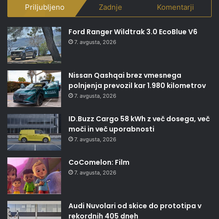
Priljubljeno
Zadnje
Komentarji
Ford Ranger Wildtrak 3.0 EcoBlue V6
7. avgusta, 2026
Nissan Qashqai brez vmesnega
polnjenja prevozil kar 1.980 kilometrov
7. avgusta, 2026
ID.Buzz Cargo 58 kWh z več dosega, več
moči in več uporabnosti
7. avgusta, 2026
CoComelon: Film
7. avgusta, 2026
Audi Nuvolari od skice do prototipa v
rekordnih 405 dneh