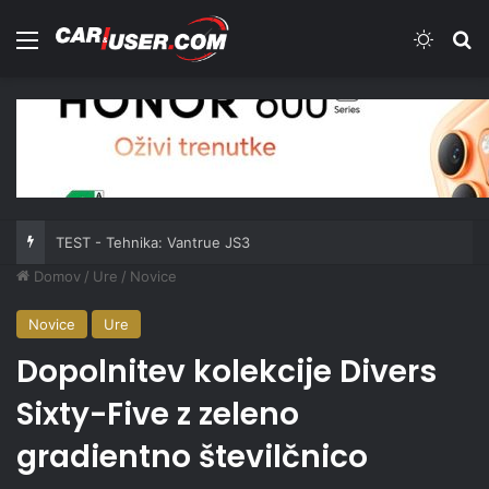
Meni
Switch
Iš
TEST - Tehnika: Vantrue JS3
Domov
/
Ure
/
Novice
Novice
Ure
Dopolnitev kolekcije Divers
Sixty-Five z zeleno
gradientno številčnico