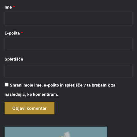
r
Ime
*
*
E-pošta
*
Spletišče
Shrani moje ime, e-pošto in spletišče v ta brskalnik za
naslednjič, ko komentiram.