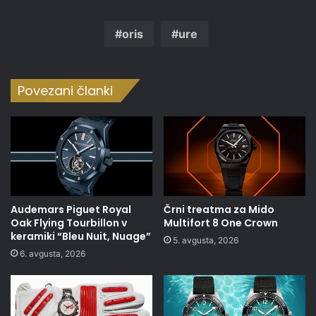
oris
ure
Povezani članki
Audemars Piguet Royal
Črni treatma za Mido
Oak Flying Tourbillon v
Multifort 8 One Crown
keramiki “Bleu Nuit, Nuage”
5. avgusta, 2026
6. avgusta, 2026