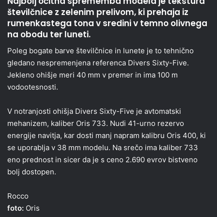
Najbolj očitna sprememba modela je tekstura
številčnice z zelenim prelivom, ki prehaja iz
rumenkastega tona v sredini v temno olivnega
na obodu ter luneti.
Poleg bogate barve številčnice in lunete je to tehnično
gledano nespremenjena referenca Divers Sixty-Five.
Jekleno ohišje meri 40 mm v premer in ima 100 m
vodootesnosti.
V notranjosti ohišja Divers Sixty-Five je avtomatski
mehanizem, kaliber Oris 733. Nudi 41-urno rezervo
energije navitja, kar dosti manj napram kalibru Oris 400, ki
se uporablja v 38 mm modelu. Na srečo ima kaliber 733
eno prednost in sicer da je s ceno 2.690 evrov bistveno
bolj dostopen.
Rocco
foto:
Oris