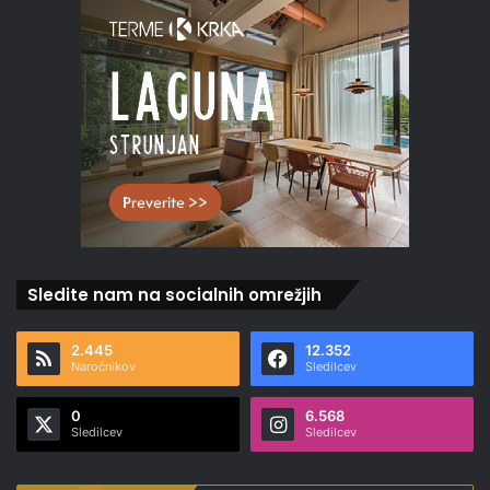
Sledite nam na socialnih omrežjih
2.445
12.352
Naročnikov
Sledilcev
0
6.568
Sledilcev
Sledilcev