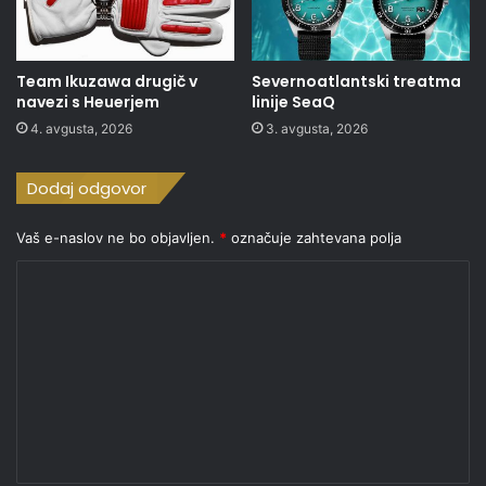
Team Ikuzawa drugič v
Severnoatlantski treatma
navezi s Heuerjem
linije SeaQ
4. avgusta, 2026
3. avgusta, 2026
Dodaj odgovor
Vaš e-naslov ne bo objavljen.
*
označuje zahtevana polja
K
o
m
e
n
t
a