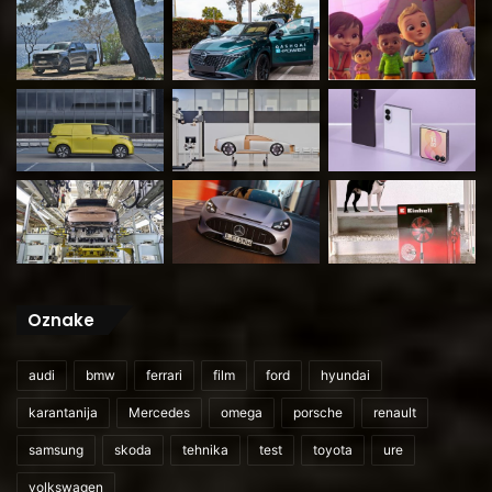
Oznake
audi
bmw
ferrari
film
ford
hyundai
karantanija
Mercedes
omega
porsche
renault
samsung
skoda
tehnika
test
toyota
ure
volkswagen