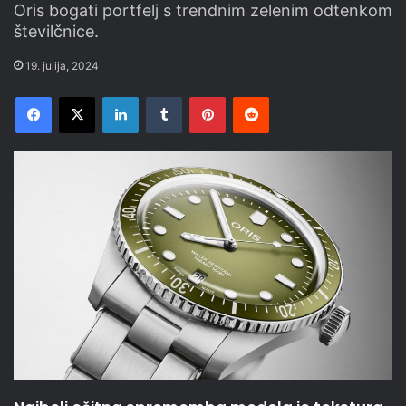
Oris bogati portfelj s trendnim zelenim odtenkom
številčnice.
19. julija, 2024
Facebook
X
LinkedIn
Tumblr
Pinterest
Reddit