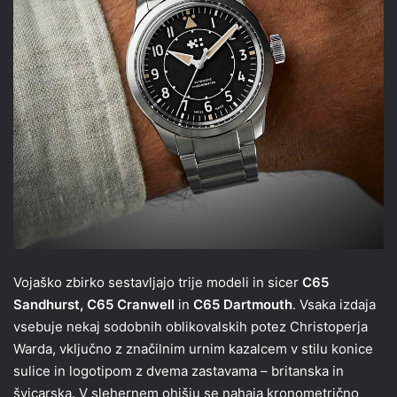
Vojaško zbirko sestavljajo trije modeli in sicer
C65
Sandhurst, C65 Cranwell
in
C65 Dartmouth
. Vsaka izdaja
vsebuje nekaj sodobnih oblikovalskih potez Christoperja
Warda, vključno z značilnim urnim kazalcem v stilu konice
sulice in logotipom z dvema zastavama – britanska in
švicarska. V slehernem ohišju se nahaja kronometrično