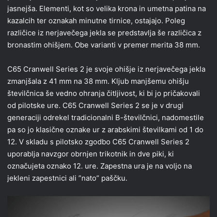
jasnejša. Elementi, kot so velika krona in umetna patina na
kazalcih ter oznakah minutne tirnice, ostajajo. Poleg
različice iz nerjavečega jekla se predstavlja še različica z
bronastim ohišjem. Obe varianti v premer merita 38 mm.
C65 Cranwell Series 2 je svoje ohišje iz nerjavečega jekla
zmanjšala z 41 mm na 38 mm. Kljub manjšemu ohišju
številčnica še vedno ohranja čitljivost, ki bi jo pričakovali
od pilotske ure. C65 Cranwell Series 2 se je v drugi
generaciji odrekel tradicionalni B-številčnici, nadomestile
pa so jo klasične oznake ur z arabskimi številkami od 1 do
12. V skladu s pilotsko zgodbo C65 Cranwell Series 2
uporablja navzgor obrnjen trikotnik in dve piki, ki
označujeta oznako 12. ure. Zapestna ura je na voljo na
jekleni zapestnici ali ”nato” paščku.