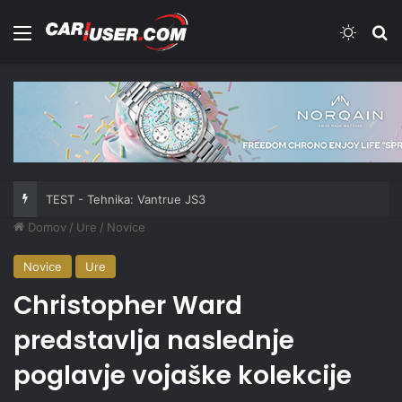
Meni
Switch
Iš
TEST - Tehnika: Vantrue JS3
Domov
/
Ure
/
Novice
Novice
Ure
Christopher Ward
predstavlja naslednje
poglavje vojaške kolekcije