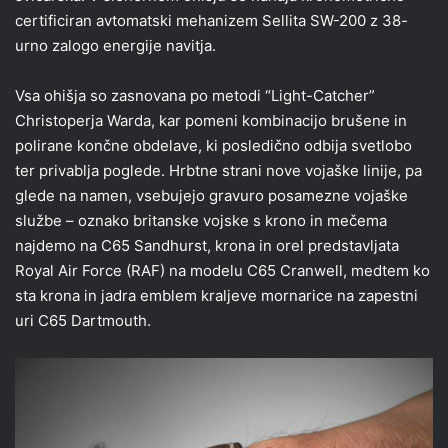
certificiran avtomatski mehanizem Sellita SW-200 z 38-
urno zalogo energije navitja.
Vsa ohišja so zasnovana po metodi “Light-Catcher”
Christoperja Warda, kar pomeni kombinacijo brušene in
polirane končne obdelave, ki posledično odbija svetlobo
ter privablja poglede. Hrbtne strani nove vojaške linije, pa
glede na namen, vsebujejo gravuro posamezne vojaške
službe – oznako britanske vojske s krono in mečema
najdemo na C65 Sandhurst, krona in orel predstavljata
Royal Air Force (RAF) na modelu C65 Cranwell, medtem ko
sta krona in jadra emblem kraljeve mornarice na zapestni
uri C65 Dartmouth.