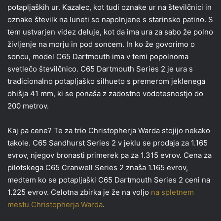
potapljaških ur. Kazalec, kot tudi oznake ur na številčnici in
oznake številk na luneti so napolnjene s starinsko patino. S
tem ustvarjen videz deluje, kot da ima ura za sabo že polno
življenje na morju in pod soncem. In ko že govorimo o
soncu, model C65 Dartmouth ima v temi popolnoma
svetlečo številčnico. C65 Dartmouth Series 2 je ura s
tradicionalno potapljaško silhueto s premerom jeklenega
ohišja 41 mm, ki se ponaša z zadostno vodotesnostjo do
200 metrov.
Kaj pa cene? Te za trio Christopherja Warda stojijo nekako
takole. C65 Sandhurst Series 2 v jeklu se prodaja za 1.165
evrov, njegov bronasti primerek pa za 1.315 evrov. Cena za
pilotskega C65 Cranwell Series 2 znaša 1.165 evrov,
medtem ko se potapljaški C65 Dartmouth Series 2 ceni na
1.225 evrov. Celotna zbirka je že na voljo
na spletnem
mestu Christopherja Warda
.