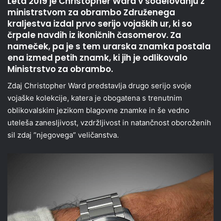
Leta 2019 je Christopher Ward v sodelovanju z
ministrstvom za obrambo Združenega
kraljestva izdal prvo serijo vojaških ur, ki so
črpale navdih iz ikoničnih časomerov. Za
nameček, pa je s tem urarska znamka postala
ena izmed petih znamk, ki jih je odlikovalo
Ministrstvo za obrambo.
Zdaj Christopher Ward predstavlja drugo serijo svoje
vojaške kolekcije, katera je obogatena s trenutnim
oblikovalskim jezikom blagovne znamke in še vedno
uteleša zanesljivost, vzdržljivost in natančnost oboroženih
sil zdaj ”njegovega” veličanstva.