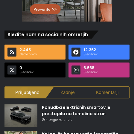
Sledite nam na socialnih omrežjih
2.445
12.352
Naročnikov
Sledilcev
0
6.568
Sledilcev
Sledilcev
Priljubljeno
Zadnje
Komentarji
Ponudba električnih smartov je
prestopila na temačno stran
5. avgusta, 2026