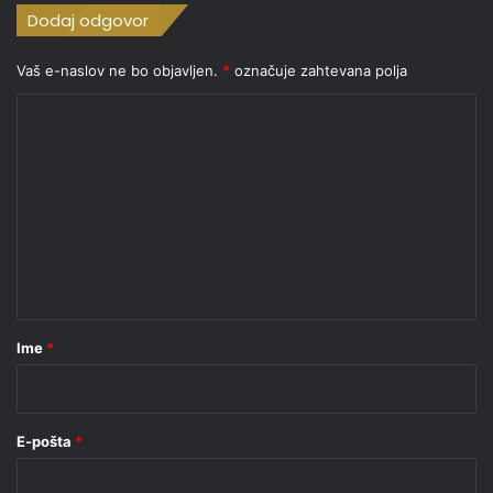
Dodaj odgovor
Vaš e-naslov ne bo objavljen.
*
označuje zahtevana polja
K
o
m
e
n
t
a
r
Ime
*
*
E-pošta
*