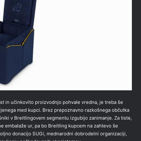
t in učinkovito proizvodnjo pohvale vredna, je treba še
ljubljenega med kupci. Brez prepoznavno razkošnega občutka
šniki v Breitlingovem segmentu izgubijo zanimanje. Za tiste,
lne embalaže ur, pa bo Breitling kupcem na zahtevo še
oljno donacijo SUGi, mednarodni dobrodelni organizaciji,