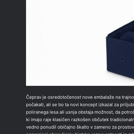
Čeprav je osredotočenost nove embalaže na trajnos
počakati, ali se bo ta novi koncept izkazal za pri
poliranega lesa ali usnja obstaja možnost, da potro
ki imajo raje klasičen razkošen občutek tradiciona
vedno ponudil običajno škatlo v zameno za prostov