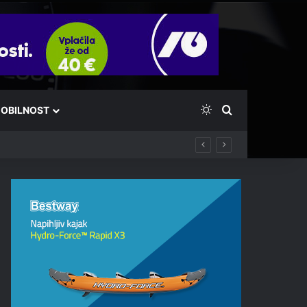
Switch skin
Išči
OBILNOST