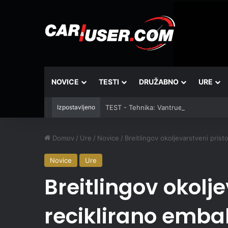
NOVICE
TESTI
DRUŽABNO
URE
Izpostavljeno
TEST - Tehnika: Vantrue JS3
Domov
/
Ure
/
Novice
/
Breitlingov okoljevarstveni prist
Novice
Ure
Breitlingov okolje
reciklirano emba