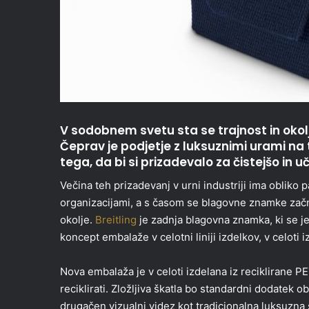
V sodobnem svetu sta se trajnost in okoljs
Čeprav je podjetje z luksuznimi urami na
tega, da bi si prizadevalo za čistejšo in u
Večina teh prizadevanj v urni industriji ima obliko
organizacijami, a s časom se blagovne znamke začne
okolje.
Breitling
je zadnja blagovna znamka, ki se je
koncept embalaže v celotni liniji izdelkov, v celoti i
Nova embalaža je v celoti izdelana iz reciklirane PET
reciklirati. Zložljiva škatla bo standardni dodatek 
drugačen vizualni videz kot tradicionalna luksuzna