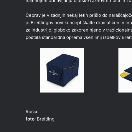
namenjeni obnavljanju biotske raznovrstnosti in z
Čeprav je v zadnjih nekaj letih prišlo do narašča
je Breitlingov novi koncept škatle dramatičen in ino
za industrijo, globoko zakoreninjeno v tradicionalne
postala standardna oprema vseh linij izdelkov Breit
Rocco
foto:
Breitling