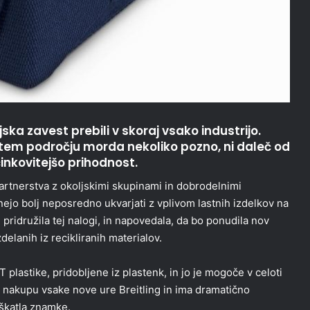
ka zavest prebili v skoraj vsako industrijo.
 tem področju morda nekoliko pozno, ni daleč od
činkovitejšo prihodnost.
 partnerstva z okoljskimi skupinami in dobrodelnimi
jo bolj neposredno ukvarjati z vplivom lastnih izdelkov na
 pridružila tej nalogi, in napovedala, da bo ponudila nov
zdelanih iz recikliranih materialov.
 plastike, pridobljene iz plastenk, in jo je mogoče v celoti
ob nakupu vsake nove ure Breitling in ima dramatično
 škatla znamke.