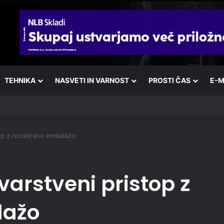
TEHNIKA
NASVETI IN VARNOST
PROSTI ČAS
E-M
op z reciklirano embalažo
varstveni pristop z
lažo