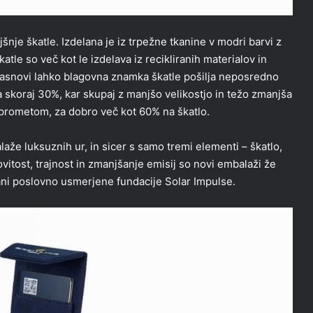
jšnje škatle. Izdelana je iz trpežne tkanine v modri barvi z
tle so več kot le izdelava iz recikliranih materialov in
zasnovi lahko blagovna znamka škatle pošilja neposredno
a skoraj 30%, kar skupaj z manjšo velikostjo in težo zmanjša
 prometom, za dobro več kot 60% na škatlo.
e luksuznih ur, in sicer s samo tremi elementi – škatlo,
ovitost, trajnost in zmanjšanje emisij so novi embalaži že
rani poslovno usmerjene fundacije Solar Impulse.