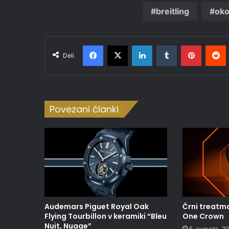
breitling
oko
Facebook
X
LinkedIn
Tumblr
Pinteres
R
Deli
Povezani članki
Audemars Piguet Royal Oak
Črni treatma
Flying Tourbillon v keramiki “Bleu
One Crown
Nuit, Nuage”
5. avgusta, 2