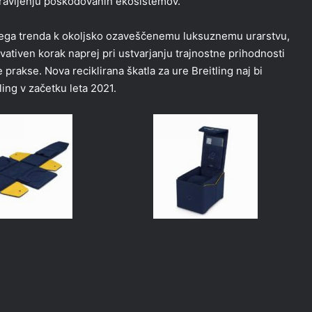
dravljenju poškodovanih ekosistemov.
jočega trenda k okoljsko ozaveščenemu luksuznemu urarstvu,
vativen korak naprej pri ustvarjanju trajnostne prihodnosti
 prakse. Nova reciklirana škatla za ure Breitling naj bi
ling v začetku leta 2021.