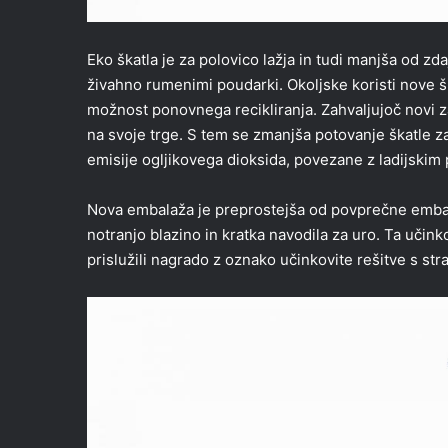
Eko škatla je za polovico lažja in tudi manjša od zda
živahno rumenimi poudarki. Okoljske koristi nove ška
možnost ponovnega recikliranja. Zahvaljujoč novi 
na svoje trge. S tem se zmanjša potovanje škatle z
emisije ogljikovega dioksida, povezane z ladijskim
Nova embalaža je preprostejša od povprečne embalaž
notranjo blazino in kratka navodila za uro. Ta učink
prislužili nagrado z oznako učinkovite rešitve s st