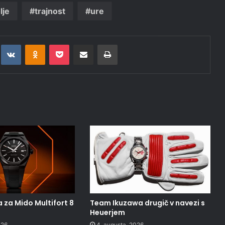
lje
trajnost
ure
t
eddit
VKontakte
Odnoklassniki
Pocket
Deli po epošti
Natisni
 za Mido Multifort 8
Team Ikuzawa drugič v navezi s
Heuerjem
026
4. avgusta, 2026