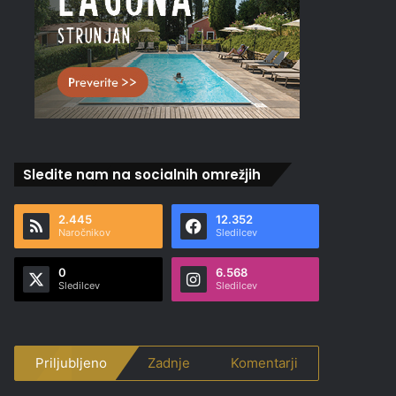
Sledite nam na socialnih omrežjih
2.445
12.352
Naročnikov
Sledilcev
0
6.568
Sledilcev
Sledilcev
Priljubljeno
Zadnje
Komentarji